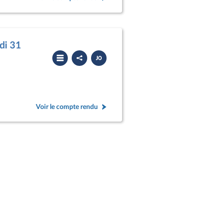
di 31
Partager
Télécharger
le
le
compte
PDF
rendu
Voir le compte rendu