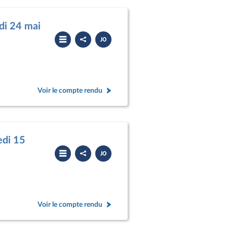
di 24 mai
Partager
Télécharger
le
le
compte
PDF
rendu
Voir le compte rendu
edi 15
Partager
Télécharger
le
le
compte
PDF
rendu
Voir le compte rendu