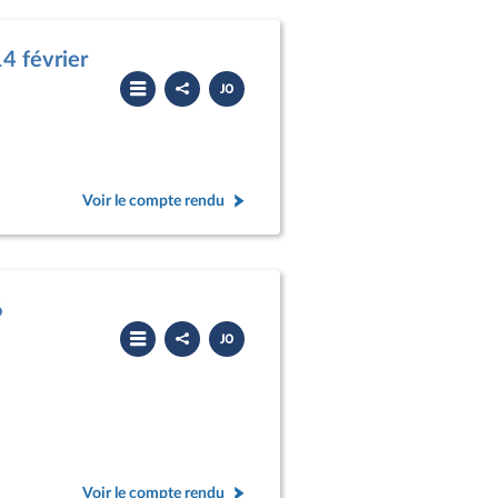
4 février
Partager
Télécharger
le
le
compte
PDF
rendu
Voir le compte rendu
6
Partager
Télécharger
le
le
compte
PDF
rendu
Voir le compte rendu