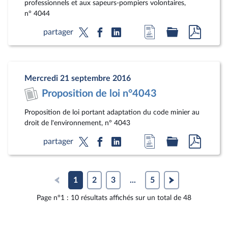
professionnels et aux sapeurs-pompiers volontaires,
n° 4044
Accéder
Accéder
Accéde
partager
à
au
au
la
dossier
docum
page
législatif
au
Mercredi 21 septembre 2016
du
format
Proposition de loi n°4043
document
pdf
Proposition de loi portant adaptation du code minier au
droit de l'environnement, n° 4043
Accéder
Accéder
Accéde
partager
à
au
au
la
dossier
docum
page
législatif
au
1
2
3
...
5
du
format
Page n°1 : 10 résultats affichés sur un total de 48
document
pdf