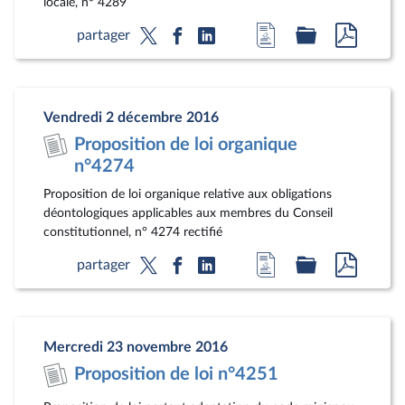
locale, n° 4289
Accéder
Accéder
Accéde
partager
à
au
au
la
dossier
docum
page
législatif
au
Vendredi 2 décembre 2016
du
format
Proposition de loi organique
document
pdf
n°4274
Proposition de loi organique relative aux obligations
déontologiques applicables aux membres du Conseil
constitutionnel, n° 4274 rectifié
Accéder
Accéder
Accéde
partager
à
au
au
la
dossier
docum
page
législatif
au
Mercredi 23 novembre 2016
du
format
Proposition de loi n°4251
document
pdf