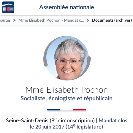
Accèder
Aller au contenu
Aller en bas de la page
Assemblée nationale
à la
page
éputés
Mme Elisabeth Pochon - Mandat clos - Seine-Saint-Denis (8e circonscription)
Documents (archives)
d'accueil
Mme Elisabeth Pochon
Socialiste, écologiste et républicain
e
Seine-Saint-Denis (8
circonscription)
| Mandat clos
e
le 20 juin 2017 (14
législature)