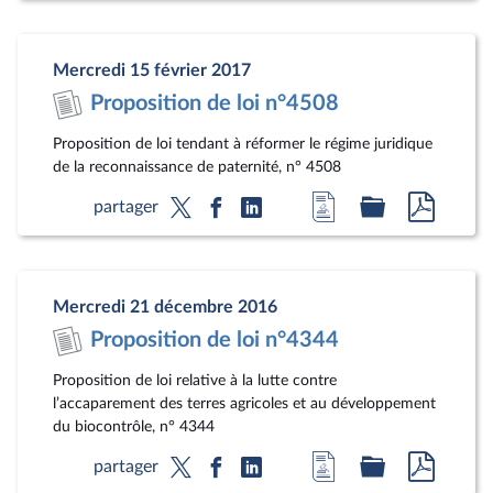
la
dossier
docum
page
législatif
au
Mercredi 15 février 2017
du
format
Proposition de loi n°4508
document
pdf
Proposition de loi tendant à réformer le régime juridique
de la reconnaissance de paternité, n° 4508
Accéder
Accéder
Accéde
partager
à
au
au
la
dossier
docum
page
législatif
au
Mercredi 21 décembre 2016
du
format
Proposition de loi n°4344
document
pdf
Proposition de loi relative à la lutte contre
l’accaparement des terres agricoles et au développement
du biocontrôle, n° 4344
Accéder
Accéder
Accéde
partager
à
au
au