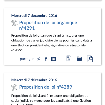
la
dossier
docum
page
législatif
au
Mercredi 7 décembre 2016
du
format
Proposition de loi organique
document
pdf
n°4291
Proposition de loi organique visant à instaurer une
obligation de casier judiciaire vierge pour les candidats à
une élection présidentielle, législative ou sénatoriale,
n° 4291
Accéder
Accéder
Accéde
partager
à
au
au
la
dossier
docum
page
législatif
au
Mercredi 7 décembre 2016
du
format
Proposition de loi n°4289
document
pdf
Proposition de loi visant à instaurer une obligation de
casier judiciaire vierge pour les candidats à une élection