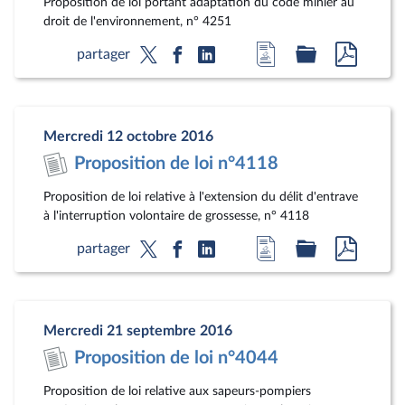
Proposition de loi portant adaptation du code minier au
droit de l'environnement, n° 4251
Accéder
Accéder
Accéde
partager
à
au
au
la
dossier
docum
page
législatif
au
Mercredi 12 octobre 2016
du
format
Proposition de loi n°4118
document
pdf
Proposition de loi relative à l'extension du délit d'entrave
à l'interruption volontaire de grossesse, n° 4118
Accéder
Accéder
Accéde
partager
à
au
au
la
dossier
docum
page
législatif
au
Mercredi 21 septembre 2016
du
format
Proposition de loi n°4044
document
pdf
Proposition de loi relative aux sapeurs-pompiers