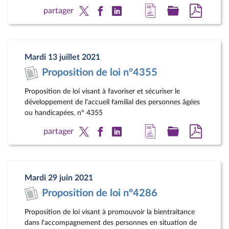
Accéder
Accéder
Accéde
partager
à
au
au
la
dossier
docum
page
législatif
au
Mardi 13 juillet 2021
du
format
Proposition de loi n°4355
document
pdf
Proposition de loi visant à favoriser et sécuriser le
développement de l'accueil familial des personnes âgées
ou handicapées, n° 4355
Accéder
Accéder
Accéde
partager
à
au
au
la
dossier
docum
page
législatif
au
Mardi 29 juin 2021
du
format
Proposition de loi n°4286
document
pdf
Proposition de loi visant à promouvoir la bientraitance
dans l'accompagnement des personnes en situation de