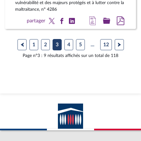
vulnérabilité et des majeurs protégés et à lutter contre la
maltraitance, n° 4286
Accéder
Accéder
Accéde
partager
à
au
au
la
dossier
docum
page
législatif
au
1
2
3
4
5
...
12
du
format
Page n°3 : 9 résultats affichés sur un total de 118
document
pdf