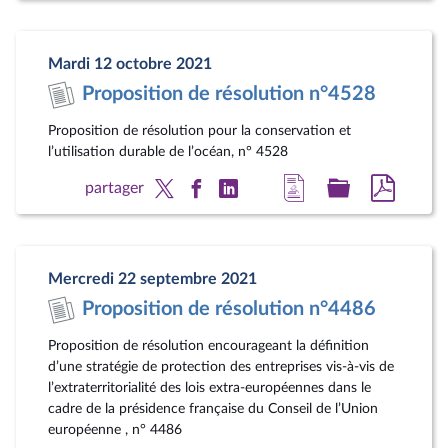
la
dossier
docum
page
législatif
au
Mardi 12 octobre 2021
du
format
Proposition de résolution n°4528
document
pdf
Proposition de résolution pour la conservation et
l’utilisation durable de l’océan, n° 4528
Accéder
Accéder
Accéde
partager
à
au
au
la
dossier
docum
page
législatif
au
Mercredi 22 septembre 2021
du
format
Proposition de résolution n°4486
document
pdf
Proposition de résolution encourageant la définition
d’une stratégie de protection des entreprises vis-à-vis de
l’extraterritorialité des lois extra-européennes dans le
cadre de la présidence française du Conseil de l’Union
européenne , n° 4486