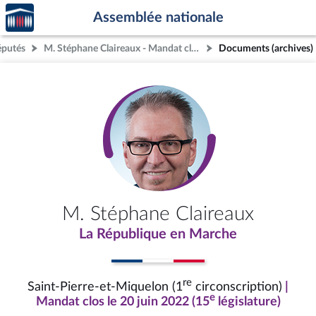
Accèder
Aller au contenu
Aller en bas de la page
Assemblée nationale
à la
page
éputés
M. Stéphane Claireaux - Mandat clos - Saint-Pierre-et-Miquelon (1re circonscription)
Documents (archives)
d'accueil
M. Stéphane Claireaux
La République en Marche
re
Saint-Pierre-et-Miquelon (1
circonscription)
|
e
Mandat clos le 20 juin 2022 (15
législature)