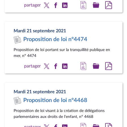
Accéder
Accéder
Accéde
partager
à
au
au
la
dossier
docum
page
législatif
au
Mardi 21 septembre 2021
du
format
Proposition de loi n°4474
document
pdf
Proposition de loi portant sur la tranquillité publique en
mer, n° 4474
Accéder
Accéder
Accéde
partager
à
au
au
la
dossier
docum
page
législatif
au
Mardi 21 septembre 2021
du
format
Proposition de loi n°4468
document
pdf
Proposition de loi visant à la création de délégations
parlementaires aux droits de l'enfant, n° 4468
Accéder
Accéder
Accéde
partager