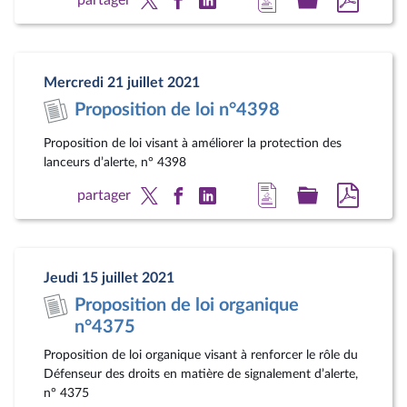
à
au
au
la
dossier
docum
page
législatif
au
Mercredi 21 juillet 2021
du
format
Proposition de loi n°4398
document
pdf
Proposition de loi visant à améliorer la protection des
lanceurs d’alerte, n° 4398
Accéder
Accéder
Accéde
partager
à
au
au
la
dossier
docum
page
législatif
au
Jeudi 15 juillet 2021
du
format
Proposition de loi organique
document
pdf
n°4375
Proposition de loi organique visant à renforcer le rôle du
Défenseur des droits en matière de signalement d’alerte,
n° 4375