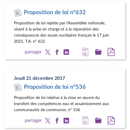
page
législatif
au
Proposition de loi n°632
du
format
document
pdf
Proposition de loi rejetée par l'Assemblée nationale,
visant à la prise en charge et à la réparation des
conséquences des essais nucléaires français le 17 juin
2021, T.A. n° 632
Accéder
Accéder
Accéde
partager
à
au
au
la
dossier
docum
page
législatif
au
Jeudi 21 décembre 2017
du
format
Proposition de loi n°536
document
pdf
Proposition de loi relative à la mise en œuvre du
transfert des compétences eau et assainissement aux
communautés de communes, n° 536
Accéder
Accéder
Accéde
partager
à
au
au