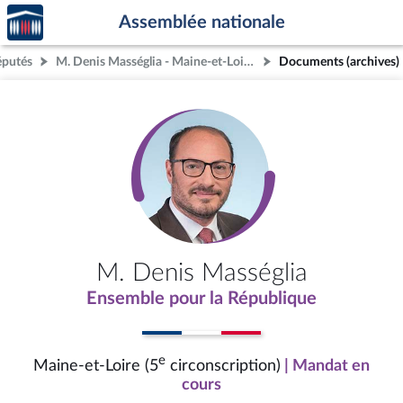
Accèder
Aller au contenu
Aller en bas de la page
Assemblée nationale
à la
page
éputés
M. Denis Masséglia - Maine-et-Loire (5e circonscription)
Documents (archives)
d'accueil
M. Denis Masséglia
Ensemble pour la République
e
Maine-et-Loire (5
circonscription)
| Mandat en
cours