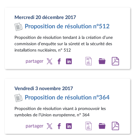
la
dossier
docum
page
législatif
au
Mercredi 20 décembre 2017
du
format
Proposition de résolution n°512
document
pdf
Proposition de résolution tendant à la création d’une
commission d’enquête sur la sûreté et la sécurité des
installations nucléaires, n° 512
Accéder
Accéder
Accéde
partager
à
au
au
la
dossier
docum
page
législatif
au
Vendredi 3 novembre 2017
du
format
Proposition de résolution n°364
document
pdf
Proposition de résolution visant à promouvoir les
symboles de l’Union européenne, n° 364
Accéder
Accéder
Accéde
partager
à
au
au