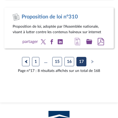
la
dossier
docum
page
législatif
au
Proposition de loi n°310
du
format
document
pdf
Proposition de loi, adoptée par l'Assemblée nationale,
visant à lutter contre les contenus haineux sur internet
Accéder
Accéder
Accéde
partager
à
au
au
la
dossier
docum
page
législatif
au
1
...
15
16
17
du
format
Page n°17 : 8 résultats affichés sur un total de 168
document
pdf