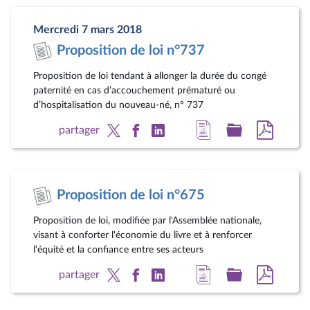
la
dossier
docum
page
législatif
au
Mercredi 7 mars 2018
du
format
Proposition de loi n°737
document
pdf
Proposition de loi tendant à allonger la durée du congé
paternité en cas d’accouchement prématuré ou
d’hospitalisation du nouveau-né, n° 737
Accéder
Accéder
Accéde
partager
à
au
au
la
dossier
docum
page
législatif
au
Proposition de loi n°675
du
format
document
pdf
Proposition de loi, modifiée par l'Assemblée nationale,
visant à conforter l'économie du livre et à renforcer
l'équité et la confiance entre ses acteurs
Accéder
Accéder
Accéde
partager
à
au
au
la
dossier
docum