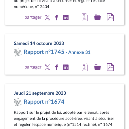
du projet de loi visant à sécuriser et réguler l'espace
numérique, n° 2404
Accéder
Accéder
Accéde
partager
à
au
au
la
dossier
docum
page
législatif
au
Samedi 14 octobre 2023
du
format
Rapport n°1745
- Annexe 31
document
pdf
Accéder
Accéder
Accéde
partager
à
au
au
la
dossier
docum
page
législatif
au
Jeudi 21 septembre 2023
du
format
Rapport n°1674
document
pdf
Rapport sur le projet de loi, adopté par le Sénat, après
engagement de la procédure accélérée, visant à sécuriser
et réguler l’espace numérique (n°1514 rectifié), n° 1674