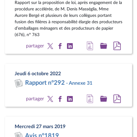
Rapport sur la proposition de loi, après engagement de la
procédure accélérée, de M. Denis Masséglia, Mme
Aurore Bergé et plusieurs de leurs collègues portant
fusion des filières à responsabilité élargie des producteurs
d’emballages ménagers et des producteurs de papier
(676), n° 763
Accéder
Accéder
Accéde
partager
à
au
au
la
dossier
docum
page
législatif
au
Jeudi 6 octobre 2022
du
format
Rapport n°292
- Annexe 31
document
pdf
Accéder
Accéder
Accéde
partager
à
au
au
la
dossier
docum
page
législatif
au
Mercredi 27 mars 2019
du
format
Avis n°1819