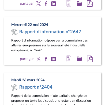
Accéder
Accéder
Accéde
partager
à
au
au
la
dossier
docum
page
législatif
au
Mercredi 22 mai 2024
du
format
Rapport d'information n°2647
document
pdf
Rapport d'information déposé par la commission des
affaires européennes sur la souveraineté industrielle
européenne, n° 2647
Accéder
Accéder
Accéde
partager
à
au
au
la
dossier
docum
page
législatif
au
Mardi 26 mars 2024
du
format
Rapport n°2404
document
pdf
Rapport de la commission mixte paritaire chargée de
proposer un texte les dispositions restant en discussion