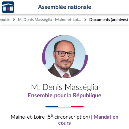
Accèder
Aller au contenu
Aller en bas de la page
Assemblée nationale
à la
page
éputés
M. Denis Masséglia - Maine-et-Loire (5e circonscription)
Documents (archives)
d'accueil
M. Denis Masséglia
Ensemble pour la République
e
Maine-et-Loire (5
circonscription)
| Mandat en
cours