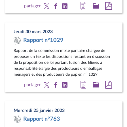
Accéder
Accéder
Accéde
partager
à
au
au
la
dossier
docum
page
législatif
au
Jeudi 30 mars 2023
du
format
Rapport n°1029
document
pdf
Rapport de la commission mixte paritaire chargée de
proposer un texte les dispositions restant en discussion
de la proposition de loi portant fusion des filières à
responsabilité élargie des producteurs d’emballages
ménagers et des producteurs de papier, n° 1029
Accéder
Accéder
Accéde
partager
à
au
au
la
dossier
docum
page
législatif
au
Mercredi 25 janvier 2023
du
format
Rapport n°763
document
pdf