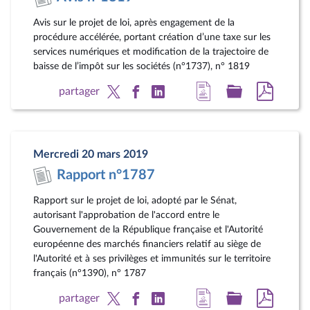
document
pdf
Avis sur le projet de loi, après engagement de la
procédure accélérée, portant création d’une taxe sur les
services numériques et modification de la trajectoire de
baisse de l’impôt sur les sociétés (n°1737), n° 1819
Accéder
Accéder
Accéde
partager
à
au
au
la
dossier
docum
page
législatif
au
Mercredi 20 mars 2019
du
format
Rapport n°1787
document
pdf
Rapport sur le projet de loi, adopté par le Sénat,
autorisant l'approbation de l'accord entre le
Gouvernement de la République française et l'Autorité
européenne des marchés financiers relatif au siège de
l'Autorité et à ses privilèges et immunités sur le territoire
français (n°1390), n° 1787
Accéder
Accéder
Accéde
partager