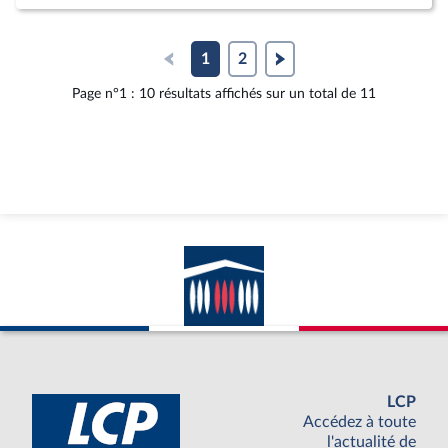
à
au
au
la
dossier
docum
page
législatif
au
1
2
du
format
Page n°1 : 10 résultats affichés sur un total de 11
document
pdf
LCP
Accédez à toute
l'actualité de