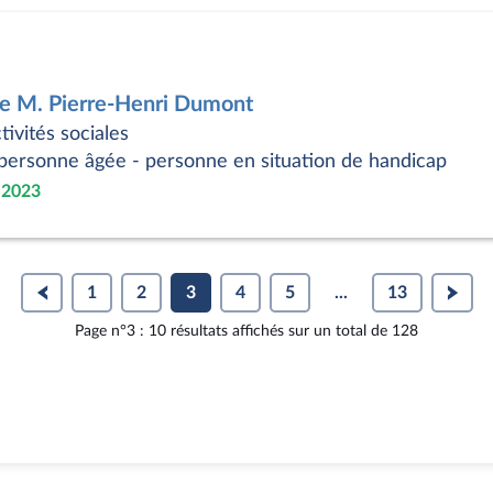
de M. Pierre-Henri Dumont
tivités sociales
 - personne âgée - personne en situation de handicap
 2023
1
2
3
4
5
...
13
Page n°3 : 10 résultats affichés sur un total de 128