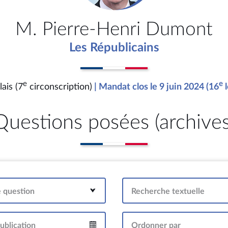
M. Pierre-Henri Dumont
Les Républicains
e
e
ais (7
circonscription)
| Mandat clos le 9 juin 2024 (16
l
Questions posées (archives
e question
Recherche textuelle
ublication
Ordonner par