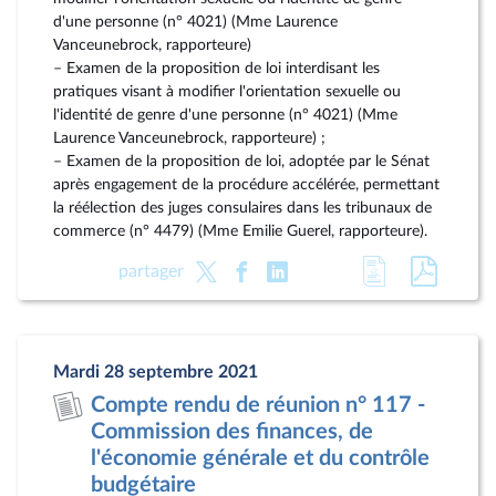
d'une personne (n° 4021) (Mme Laurence
Vanceunebrock, rapporteure)
– Examen de la proposition de loi interdisant les
pratiques visant à modifier l'orientation sexuelle ou
l'identité de genre d'une personne (n° 4021) (Mme
Laurence Vanceunebrock, rapporteure) ;
– Examen de la proposition de loi, adoptée par le Sénat
après engagement de la procédure accélérée, permettant
la réélection des juges consulaires dans les tribunaux de
commerce (n° 4479) (Mme Emilie Guerel, rapporteure).
Accéder
Accéde
partager
à
au
la
docum
page
au
Mardi 28 septembre 2021
du
format
Compte rendu de réunion n° 117 -
document
pdf
Commission des finances, de
l'économie générale et du contrôle
budgétaire