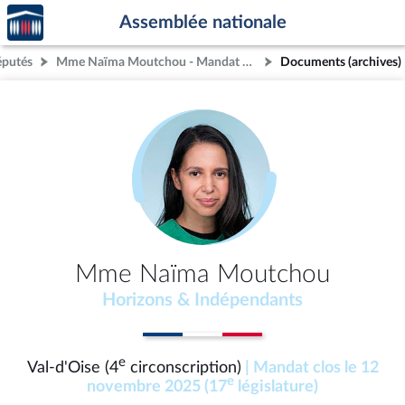
Accèder
Aller au contenu
Aller en bas de la page
Assemblée nationale
à la
page
éputés
Mme Naïma Moutchou - Mandat clos - Val-d'Oise (4e circonscription)
Documents (archives)
d'accueil
Mme Naïma Moutchou
Horizons & Indépendants
e
Val-d'Oise (4
circonscription)
| Mandat clos le 12
e
novembre 2025 (17
législature)