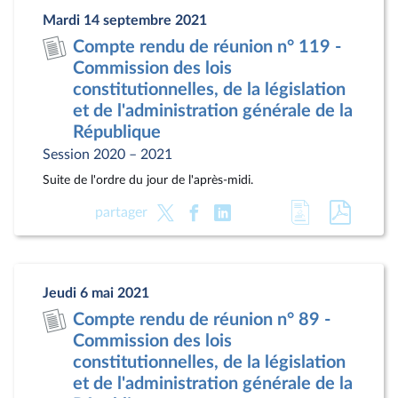
page
au
Mardi 14 septembre 2021
du
format
Compte rendu de réunion n° 119 -
document
pdf
Commission des lois
constitutionnelles, de la législation
et de l'administration générale de la
République
Session 2020 – 2021
Suite de l'ordre du jour de l'après-midi.
Accéder
Accéde
partager
à
au
la
docum
page
au
Jeudi 6 mai 2021
du
format
Compte rendu de réunion n° 89 -
document
pdf
Commission des lois
constitutionnelles, de la législation
et de l'administration générale de la