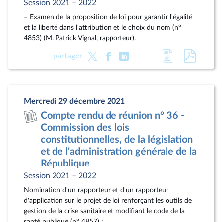
Session 2021 – 2022
– Examen de la proposition de loi pour garantir l'égalité
et la liberté dans l'attribution et le choix du nom (n°
4853) (M. Patrick Vignal, rapporteur).
Accéder
Accéde
partager
à
au
la
docum
page
au
Mercredi 29 décembre 2021
du
format
Compte rendu de réunion n° 36 -
document
pdf
Commission des lois
constitutionnelles, de la législation
et de l'administration générale de la
République
Session 2021 – 2022
Nomination d'un rapporteur et d'un rapporteur
d'application sur le projet de loi renforçant les outils de
gestion de la crise sanitaire et modifiant le code de la
santé publique (n° 4857) ;