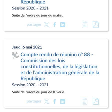
République
Session 2020 – 2021
Suite de l'ordre du jour du matin.
Accéder
Accéde
partager
à
au
la
docum
page
au
Jeudi 6 mai 2021
du
format
Compte rendu de réunion n° 88 -
document
pdf
Commission des lois
constitutionnelles, de la législation
et de l'administration générale de la
République
Session 2020 – 2021
Suite de l'ordre du jour de la veille.
Accéder
Accéde
partager
à
au