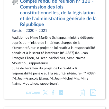
Compte rendu de réunion n° 120 -
document
pdf
Commission des lois
constitutionnelles, de la législation
et de l'administration générale de la
République
Session 2020 – 2021
Audition de Mme Marlène Schiappa, ministre déléguée
auprès du ministre de l'Intérieur, chargée de la
citoyenneté, sur le projet de loi relatif à la responsabilité
pénale et à la sécurité intérieure (n° 4387) (M. Jean-
François Eliaou, M. Jean-Michel Mis, Mme Naïma
Moutchou, rapporteurs) ;
Suite de l'examen du projet de loi relatif à la
responsabilité pénale et à la sécurité intérieure (n° 4387)
(M. Jean-François Eliaou, M. Jean-Michel Mis, Mme
Naïma Moutchou, rapporteurs).
Accéder
Accéde
partager
à
au
la
docum