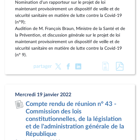
Nomination d'un rapporteur sur le projet de loi
maintenant provisoirement un dispositif de veille et de
sécurité sanitaire en matière de lutte contre la Covid-19
(n°9);
Audition de M. François Braun, Ministre de la Santé et de
la Prévention, et discussion générale sur le projet de loi
maintenant provisoirement un dispositif de veille et de
sécurité sanitaire en matière de lutte contre la Covid-19
(n° 9).
Accéder
Accéde
partager
à
au
la
docum
page
au
Mercredi 19 janvier 2022
du
format
Compte rendu de réunion n° 43 -
document
pdf
Commission des lois
constitutionnelles, de la législation
et de l'administration générale de la
République