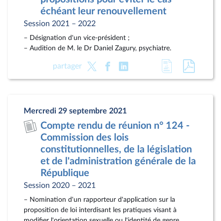
échéant leur renouvellement
Session 2021 – 2022
– Désignation d'un vice-président ;
– Audition de M. le Dr Daniel Zagury, psychiatre.
Accéder
Accéde
partager
à
au
la
docum
page
au
Mercredi 29 septembre 2021
du
format
Compte rendu de réunion n° 124 -
document
pdf
Commission des lois
constitutionnelles, de la législation
et de l'administration générale de la
République
Session 2020 – 2021
– Nomination d'un rapporteur d'application sur la
proposition de loi interdisant les pratiques visant à
modifier l'orientation sexuelle ou l'identité de genre