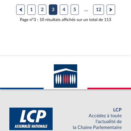
la
docum
page
au
1
2
3
4
5
...
12
du
format
Page n°3 : 10 résultats affichés sur un total de 113
document
pdf
LCP
Accédez à toute
l'actualité de
la Chaine Parlementaire