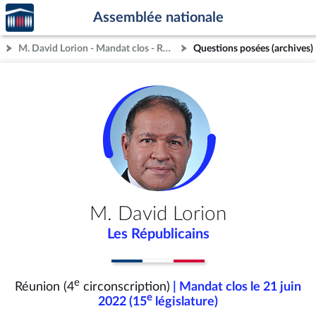
Accèder
Aller au contenu
Aller en bas de la page
Assemblée nationale
à la
page
M. David Lorion - Mandat clos - Réunion (4e circonscription)
Questions posées (archives)
d'accueil
M. David Lorion
Les Républicains
e
Réunion (4
circonscription)
| Mandat clos le 21 juin
e
2022 (15
législature)