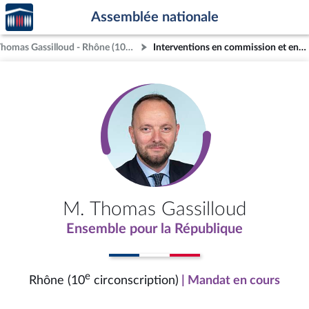
Accèder
Aller au contenu
Aller en bas de la page
Assemblée nationale
à la
page
M. Thomas Gassilloud - Rhône (10e circonscription)
Interventions en commission et en séance (archives)
d'accueil
M. Thomas Gassilloud
Ensemble pour la République
e
Rhône (10
circonscription)
| Mandat en cours