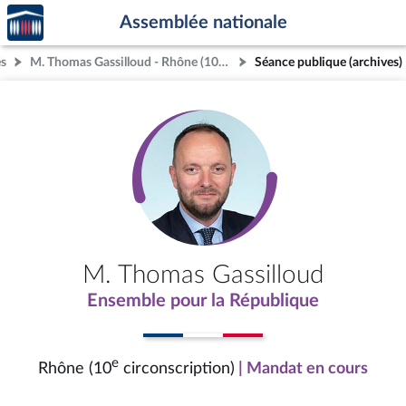
Accèder
Aller au contenu
Aller en bas de la page
Assemblée nationale
à la
page
és
M. Thomas Gassilloud - Rhône (10e circonscription)
Séance publique (archives)
d'accueil
M. Thomas Gassilloud
Ensemble pour la République
e
Rhône (10
circonscription)
| Mandat en cours