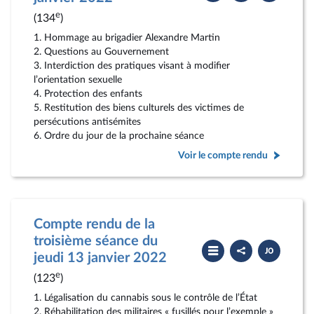
compte
PDF
rendu
e
(134
)
1. Hommage au brigadier Alexandre Martin
2. Questions au Gouvernement
3. Interdiction des pratiques visant à modifier
l’orientation sexuelle
4. Protection des enfants
5. Restitution des biens culturels des victimes de
persécutions antisémites
6. Ordre du jour de la prochaine séance
Voir le compte rendu
Compte rendu de la
troisième séance du
Partager
Télécharger
le
le
jeudi 13 janvier 2022
compte
PDF
rendu
e
(123
)
1. Légalisation du cannabis sous le contrôle de l’État
2. Réhabilitation des militaires « fusillés pour l’exemple »