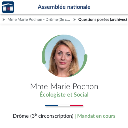
Accèder
Aller au contenu
Aller en bas de la page
Assemblée nationale
à la
page
Mme Marie Pochon - Drôme (3e circonscription)
Questions posées (archives)
d'accueil
Mme Marie Pochon
Écologiste et Social
e
Drôme (3
circonscription)
| Mandat en cours