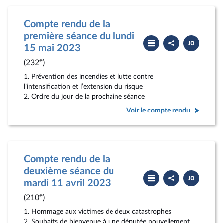
Compte rendu de la
première séance du lundi
Partager
Télécharger
le
le
15 mai 2023
compte
PDF
rendu
e
(232
)
1. Prévention des incendies et lutte contre
l’intensification et l’extension du risque
2. Ordre du jour de la prochaine séance
Voir le compte rendu
Compte rendu de la
deuxième séance du
Partager
Télécharger
le
le
mardi 11 avril 2023
compte
PDF
rendu
e
(210
)
1. Hommage aux victimes de deux catastrophes
2. Souhaits de bienvenue à une députée nouvellement