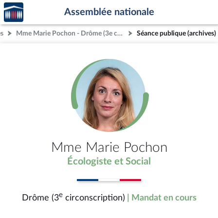
Accèder
Aller au contenu
Aller en bas de la page
Assemblée nationale
à la
page
és
Mme Marie Pochon - Drôme (3e circonscription)
Séance publique (archives)
d'accueil
Mme Marie Pochon
Écologiste et Social
e
Drôme (3
circonscription)
| Mandat en cours