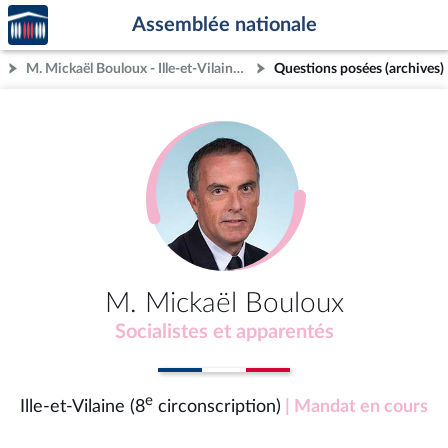
Accèder
Aller au contenu
Aller en bas de la page
Assemblée nationale
à la
page
M. Mickaël Bouloux - Ille-et-Vilaine (8e circonscription)
Questions posées (archives)
d'accueil
M. Mickaël Bouloux
Socialistes et apparentés
e
Ille-et-Vilaine (8
circonscription)
| Mandat en cours