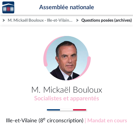
Accèder
Aller au contenu
Aller en bas de la page
Assemblée nationale
à la
page
M. Mickaël Bouloux - Ille-et-Vilaine (8e circonscription)
Questions posées (archives)
d'accueil
M. Mickaël Bouloux
Socialistes et apparentés
e
Ille-et-Vilaine (8
circonscription)
| Mandat en cours