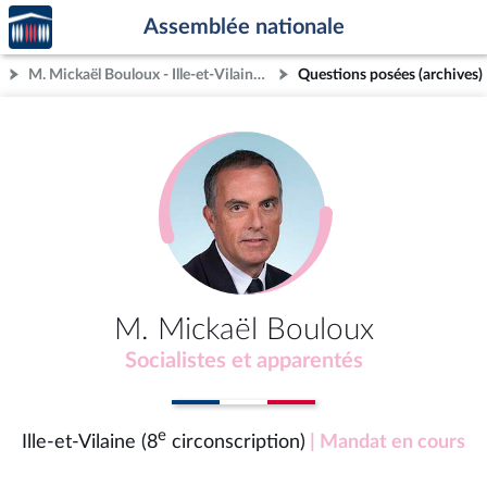
Accèder
Aller au contenu
Aller en bas de la page
Assemblée nationale
à la
page
M. Mickaël Bouloux - Ille-et-Vilaine (8e circonscription)
Questions posées (archives)
d'accueil
M. Mickaël Bouloux
Socialistes et apparentés
e
Ille-et-Vilaine (8
circonscription)
| Mandat en cours