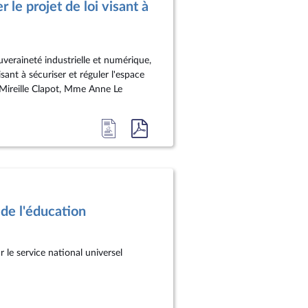
le projet de loi visant à
document
pdf
veraineté industrielle et numérique,
ant à sécuriser et réguler l'espace
e Mireille Clapot, Mme Anne Le
Accéder
Accéder
à
au
la
document
page
au
du
format
de l'éducation
document
pdf
 le service national universel