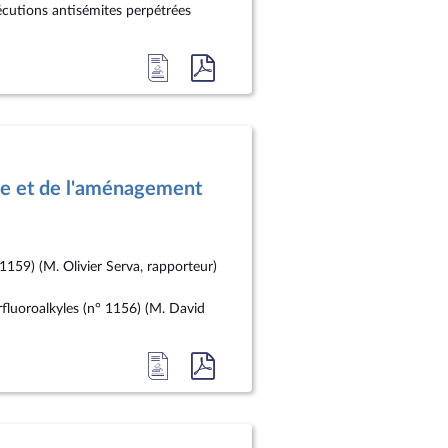
rsécutions antisémites perpétrées
Accéder
Accéder
à
au
la
document
page
au
du
format
le et de l'aménagement
document
pdf
 1159) (M. Olivier Serva, rapporteur)
rfluoroalkyles (n° 1156) (M. David
Accéder
Accéder
à
au
la
document
page
au