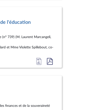
la
document
page
au
du
format
de l'éducation
document
pdf
ne (n° 739) (M. Laurent Marcangeli,
lard et Mme Violette Spillebout, co-
Accéder
Accéder
à
au
la
document
page
au
du
format
document
pdf
des finances et de la souveraineté