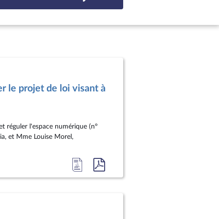
le projet de loi visant à
et réguler l'espace numérique (n°
ia, et Mme Louise Morel,
Accéder
Accéder
à
au
la
document
page
au
du
format