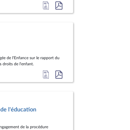
Accéder
Accéder
à
au
la
document
page
au
du
format
document
pdf
gée de l'Enfance sur le rapport du
 droits de l'enfant.
Accéder
Accéder
à
au
la
document
page
au
du
format
de l'éducation
document
pdf
 engagement de la procédure