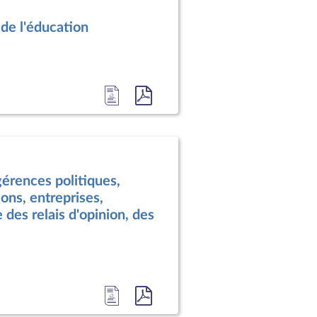
du
format
de l'éducation
document
pdf
Accéder
Accéder
à
au
la
document
page
au
du
format
érences politiques,
document
pdf
ons, entreprises,
 des relais d'opinion, des
Accéder
Accéder
à
au