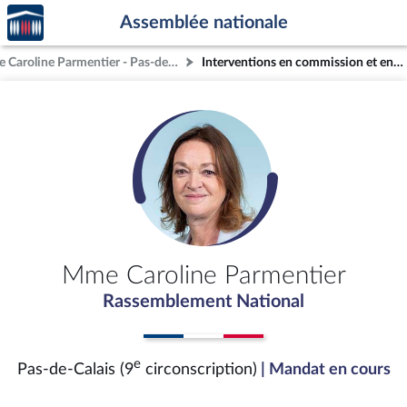
Accèder
Aller au contenu
Aller en bas de la page
Assemblée nationale
à la
page
Mme Caroline Parmentier - Pas-de-Calais (9e circonscription)
Interventions en commission et en séance (archives)
d'accueil
Mme Caroline Parmentier
Rassemblement National
e
Pas-de-Calais (9
circonscription)
| Mandat en cours