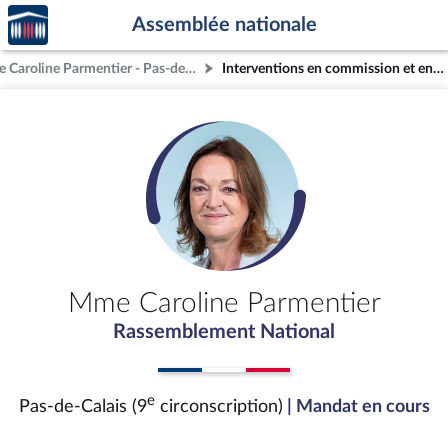
Accèder
Aller au contenu
Aller en bas de la page
Assemblée nationale
à la
page
Mme Caroline Parmentier - Pas-de-Calais (9e circonscription)
Interventions en commission et en séance (archives)
d'accueil
Mme Caroline Parmentier
Rassemblement National
e
Pas-de-Calais (9
circonscription)
| Mandat en cours