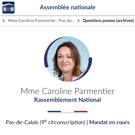
Accèder
Aller au contenu
Aller en bas de la page
Assemblée nationale
à la
page
Mme Caroline Parmentier - Pas-de-Calais (9e circonscription)
Questions posées (archives)
d'accueil
Mme Caroline Parmentier
Rassemblement National
e
Pas-de-Calais (9
circonscription)
| Mandat en cours