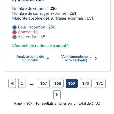
Contre : 11 députés
Abstention : 69 députés
Nombre de votants :
330
Nombre de suffrages exprimés :
261
Majorité absolue des suffrages exprimés :
131
Pour l'adoption :
250
Contre :
11
Abstention :
69
L'Assemblée nationale a adopté
Analyse complète
Voir l'amendement
du scrutin
n°67 (Adopté)
1
...
167
168
169
170
171
Page n°169 : 10 résultats affichés sur un total de 1702