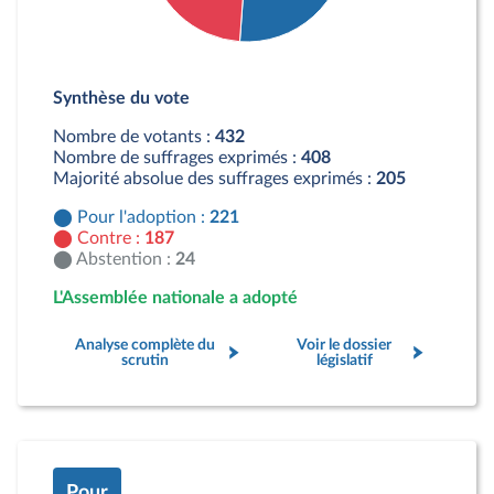
Détail du diagramme :
Pour : 221 députés
Synthèse du vote
Contre : 187 députés
Abstention : 24 députés
Nombre de votants :
432
Nombre de suffrages exprimés :
408
Majorité absolue des suffrages exprimés :
205
Pour l'adoption :
221
Contre :
187
Abstention :
24
L'Assemblée nationale a adopté
Analyse complète du
Voir le dossier
scrutin
législatif
Pour