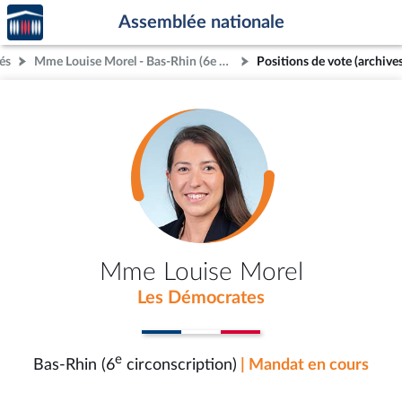
Accèder
Aller au contenu
Aller en bas de la page
Assemblée nationale
à la
page
és
Mme Louise Morel - Bas-Rhin (6e circonscription)
Positions de vote (archives
d'accueil
Mme Louise Morel
Les Démocrates
e
Bas-Rhin (6
circonscription)
| Mandat en cours