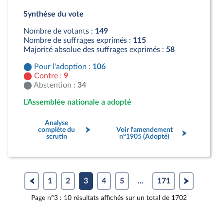
Pour : 106 députés
Synthèse du vote
Contre : 9 députés
Abstention : 34 députés
Nombre de votants :
149
Nombre de suffrages exprimés :
115
Majorité absolue des suffrages exprimés :
58
Pour l'adoption :
106
Contre :
9
Abstention :
34
L'Assemblée nationale a adopté
Analyse
complète du
Voir l'amendement
scrutin
n°1905 (Adopté)
1
2
3
4
5
...
171
Page n°3 : 10 résultats affichés sur un total de 1702