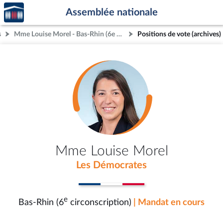
Accèder
Aller au contenu
Aller en bas de la page
Assemblée nationale
à la
page
s
Mme Louise Morel - Bas-Rhin (6e circonscription)
Positions de vote (archives)
d'accueil
Mme Louise Morel
Les Démocrates
e
Bas-Rhin (6
circonscription)
| Mandat en cours