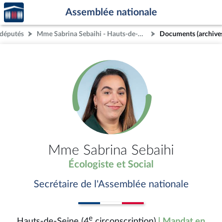
Accèder
Aller au contenu
Aller en bas de la page
Assemblée nationale
à la
page
 députés
Mme Sabrina Sebaihi - Hauts-de-Seine (4e circonscription)
Documents (archive
d'accueil
Mme Sabrina Sebaihi
Écologiste et Social
Secrétaire de l'Assemblée nationale
e
Hauts-de-Seine (4
circonscription)
| Mandat en