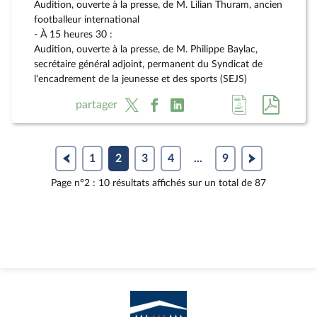
Audition, ouverte à la presse, de M. Lilian Thuram, ancien
footballeur international
- À 15 heures 30 :
Audition, ouverte à la presse, de M. Philippe Baylac,
secrétaire général adjoint, permanent du Syndicat de
l'encadrement de la jeunesse et des sports (SEJS)
Accéder
Accéde
partager
à
au
la
docum
page
au
1
2
3
4
...
9
du
format
Page n°2 : 10 résultats affichés sur un total de 87
document
pdf