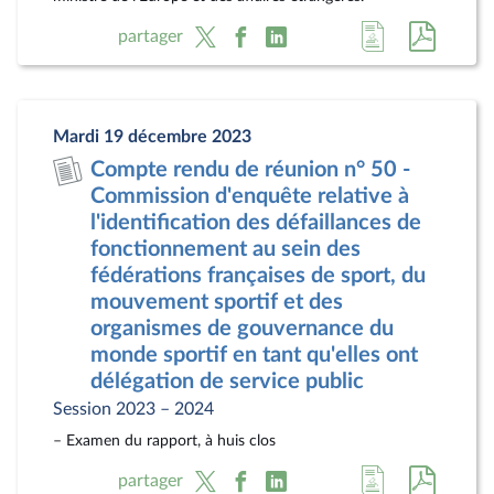
Accéder
Accéde
partager
à
au
la
docum
page
au
Mardi 19 décembre 2023
du
format
Compte rendu de réunion n° 50 -
document
pdf
Commission d'enquête relative à
l'identification des défaillances de
fonctionnement au sein des
fédérations françaises de sport, du
mouvement sportif et des
organismes de gouvernance du
monde sportif en tant qu'elles ont
délégation de service public
Session 2023 – 2024
– Examen du rapport, à huis clos
Accéder
Accéde
partager