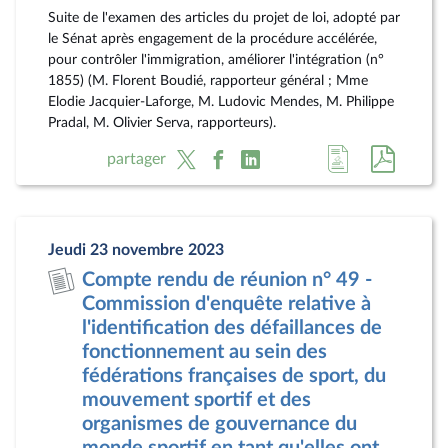
Suite de l'examen des articles du projet de loi, adopté par
le Sénat après engagement de la procédure accélérée,
pour contrôler l'immigration, améliorer l'intégration (n°
1855) (M. Florent Boudié, rapporteur général ; Mme
Elodie Jacquier-Laforge, M. Ludovic Mendes, M. Philippe
Pradal, M. Olivier Serva, rapporteurs).
Accéder
Accéde
partager
à
au
la
docum
page
au
Jeudi 23 novembre 2023
du
format
Compte rendu de réunion n° 49 -
document
pdf
Commission d'enquête relative à
l'identification des défaillances de
fonctionnement au sein des
fédérations françaises de sport, du
mouvement sportif et des
organismes de gouvernance du