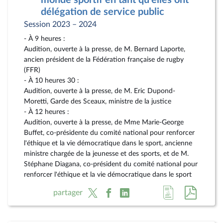
monde sportif en tant qu'elles ont
délégation de service public
Session 2023 – 2024
- À 9 heures :
Audition, ouverte à la presse, de M. Bernard Laporte,
ancien président de la Fédération française de rugby
(FFR)
- À 10 heures 30 :
Audition, ouverte à la presse, de M. Eric Dupond-
Moretti, Garde des Sceaux, ministre de la justice
- À 12 heures :
Audition, ouverte à la presse, de Mme Marie-George
Buffet, co-présidente du comité national pour renforcer
l'éthique et la vie démocratique dans le sport, ancienne
ministre chargée de la jeunesse et des sports, et de M.
Stéphane Diagana, co-président du comité national pour
renforcer l'éthique et la vie démocratique dans le sport
Accéder
Accéde
partager
à
au
la
docum