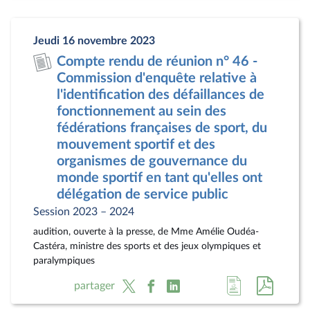
la
docum
page
au
Jeudi 16 novembre 2023
du
format
Compte rendu de réunion n° 46 -
document
pdf
Commission d'enquête relative à
l'identification des défaillances de
fonctionnement au sein des
fédérations françaises de sport, du
mouvement sportif et des
organismes de gouvernance du
monde sportif en tant qu'elles ont
délégation de service public
Session 2023 – 2024
audition, ouverte à la presse, de Mme Amélie Oudéa-
Castéra, ministre des sports et des jeux olympiques et
paralympiques
Accéder
Accéde
partager
à
au