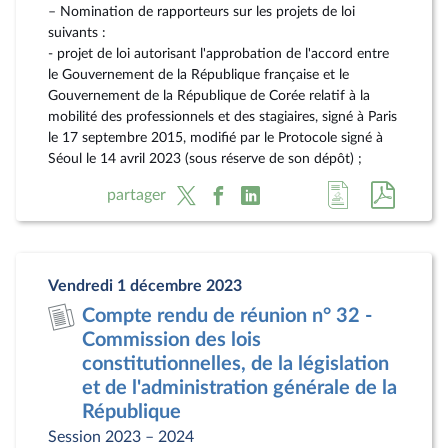
– Nomination de rapporteurs sur les projets de loi
suivants :
- projet de loi autorisant l'approbation de l'accord entre
le Gouvernement de la République française et le
Gouvernement de la République de Corée relatif à la
mobilité des professionnels et des stagiaires, signé à Paris
le 17 septembre 2015, modifié par le Protocole signé à
Séoul le 14 avril 2023 (sous réserve de son dépôt) ;
Accéder
Accéde
partager
à
au
la
docum
page
au
Vendredi 1 décembre 2023
du
format
Compte rendu de réunion n° 32 -
document
pdf
Commission des lois
constitutionnelles, de la législation
et de l'administration générale de la
République
Session 2023 – 2024