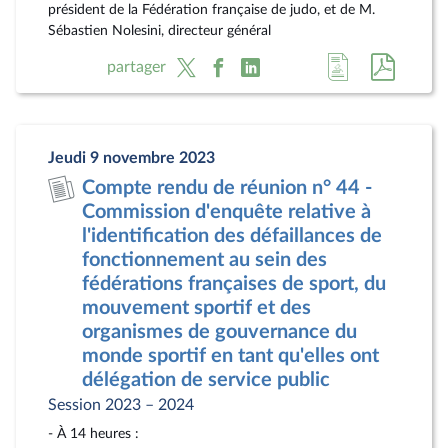
président de la Fédération française de judo, et de M.
Sébastien Nolesini, directeur général
Accéder
Accéde
partager
à
au
la
docum
page
au
Jeudi 9 novembre 2023
du
format
Compte rendu de réunion n° 44 -
document
pdf
Commission d'enquête relative à
l'identification des défaillances de
fonctionnement au sein des
fédérations françaises de sport, du
mouvement sportif et des
organismes de gouvernance du
monde sportif en tant qu'elles ont
délégation de service public
Session 2023 – 2024
- À 14 heures :