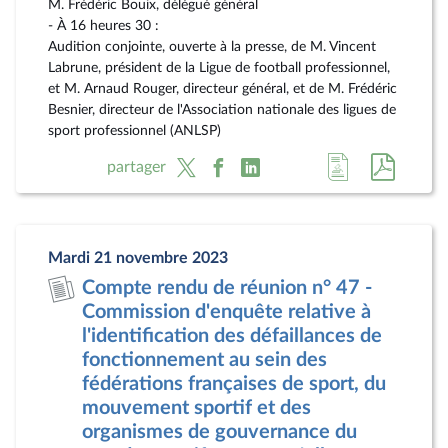
M. Frédéric Bouix, délégué général
- À 16 heures 30 :
Audition conjointe, ouverte à la presse, de M. Vincent
Labrune, président de la Ligue de football professionnel,
et M. Arnaud Rouger, directeur général, et de M. Frédéric
Besnier, directeur de l'Association nationale des ligues de
sport professionnel (ANLSP)
Accéder
Accéde
partager
à
au
la
docum
page
au
Mardi 21 novembre 2023
du
format
Compte rendu de réunion n° 47 -
document
pdf
Commission d'enquête relative à
l'identification des défaillances de
fonctionnement au sein des
fédérations françaises de sport, du
mouvement sportif et des
organismes de gouvernance du