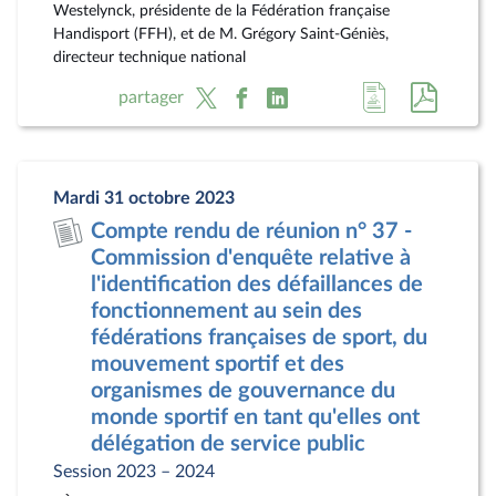
Westelynck, présidente de la Fédération française
Handisport (FFH), et de M. Grégory Saint-Géniès,
directeur technique national
Accéder
Accéde
partager
à
au
la
docum
page
au
Mardi 31 octobre 2023
du
format
Compte rendu de réunion n° 37 -
document
pdf
Commission d'enquête relative à
l'identification des défaillances de
fonctionnement au sein des
fédérations françaises de sport, du
mouvement sportif et des
organismes de gouvernance du
monde sportif en tant qu'elles ont
délégation de service public
Session 2023 – 2024