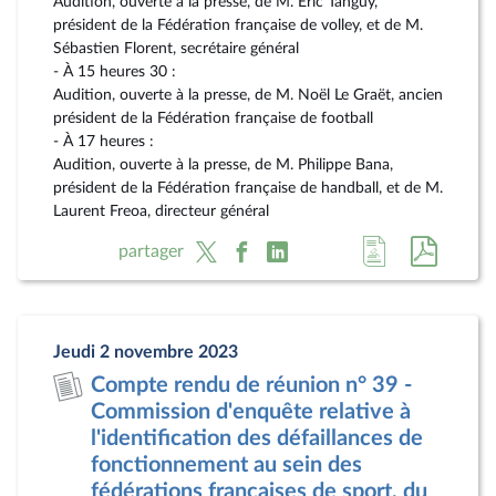
Audition, ouverte à la presse, de M. Éric Tanguy,
président de la Fédération française de volley, et de M.
Sébastien Florent, secrétaire général
- À 15 heures 30 :
Audition, ouverte à la presse, de M. Noël Le Graët, ancien
président de la Fédération française de football
- À 17 heures :
Audition, ouverte à la presse, de M. Philippe Bana,
président de la Fédération française de handball, et de M.
Laurent Freoa, directeur général
Accéder
Accéde
partager
à
au
la
docum
page
au
Jeudi 2 novembre 2023
du
format
Compte rendu de réunion n° 39 -
document
pdf
Commission d'enquête relative à
l'identification des défaillances de
fonctionnement au sein des
fédérations françaises de sport, du