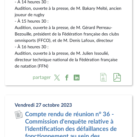
- À 14 heures 30 :
Audition, ouverte à la presse, de M. Bakary Meïté, ancien
joueur de rugby
- À 15 heures 30 :
Audition, ouverte à la presse, de M. Gérard Perreau-
Bezouille, président de la Fédération française des clubs
omnisports (FFCO), et de M. Denis Lafoux, directeur
- À 16 heures 30 :
Audition, ouverte à la presse, de M. Julien Issoulié,
directeur technique national de la Fédération française
de natation (FFN)
Accéder
Accéde
partager
à
au
la
docum
page
au
Vendredi 27 octobre 2023
du
format
Compte rendu de réunion n° 36 -
document
pdf
Commission d'enquête relative à
l'identification des défaillances de
fonctionnement au sein des