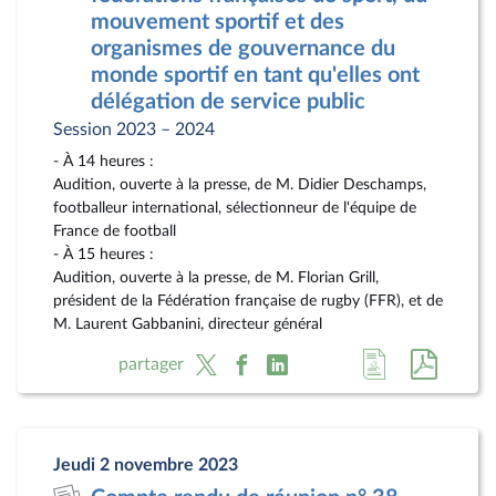
mouvement sportif et des
organismes de gouvernance du
monde sportif en tant qu'elles ont
délégation de service public
Session 2023 – 2024
- À 14 heures :
Audition, ouverte à la presse, de M. Didier Deschamps,
footballeur international, sélectionneur de l'équipe de
France de football
- À 15 heures :
Audition, ouverte à la presse, de M. Florian Grill,
président de la Fédération française de rugby (FFR), et de
M. Laurent Gabbanini, directeur général
Accéder
Accéde
partager
à
au
la
docum
page
au
Jeudi 2 novembre 2023
du
format