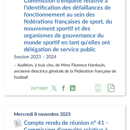
Commission d'enquête relative à
l'identification des défaillances de
fonctionnement au sein des
fédérations françaises de sport, du
mouvement sportif et des
organismes de gouvernance du
monde sportif en tant qu'elles ont
délégation de service public
Session 2023 – 2024
– Audition, à huis clos, de Mme Florence Hardouin,
ancienne directrice générale de la Fédération française de
football
Accéder
Accéde
partager
à
au
la
docum
page
au
Mercredi 8 novembre 2023
du
format
Compte rendu de réunion n° 41 -
document
pdf