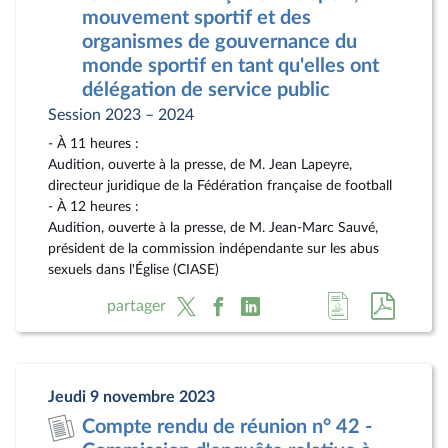
mouvement sportif et des
organismes de gouvernance du
monde sportif en tant qu'elles ont
délégation de service public
Session 2023 – 2024
- À 11 heures :
Audition, ouverte à la presse, de M. Jean Lapeyre,
directeur juridique de la Fédération française de football
- À 12 heures :
Audition, ouverte à la presse, de M. Jean-Marc Sauvé,
président de la commission indépendante sur les abus
sexuels dans l'Église (CIASE)
Accéder
Accéde
partager
à
au
la
docum
page
au
Jeudi 9 novembre 2023
du
format
Compte rendu de réunion n° 42 -
document
pdf