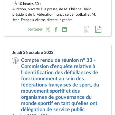
- À 10 heures 30 ;
Audition, ouverte à la presse, de M. Philippe Diallo,
président de la Fédération française de football et M.
Jean-François Vilotte, directeur général
Accéder
Accéde
partager
à
au
la
docum
page
au
Jeudi 26 octobre 2023
du
format
Compte rendu de réunion n° 33 -
document
pdf
Commission d'enquête relative à
l'identification des défaillances de
fonctionnement au sein des
fédérations françaises de sport, du
mouvement sportif et des
organismes de gouvernance du
monde sportif en tant qu'elles ont
délégation de service public