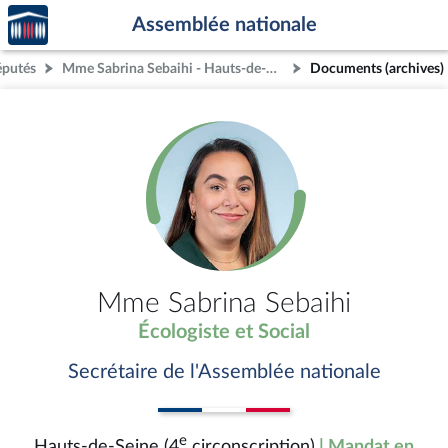
Accèder
Aller au contenu
Aller en bas de la page
Assemblée nationale
à la
page
éputés
Mme Sabrina Sebaihi - Hauts-de-Seine (4e circonscription)
Documents (archives)
d'accueil
Mme Sabrina Sebaihi
Écologiste et Social
Secrétaire de l'Assemblée nationale
e
Hauts-de-Seine (4
circonscription)
| Mandat en