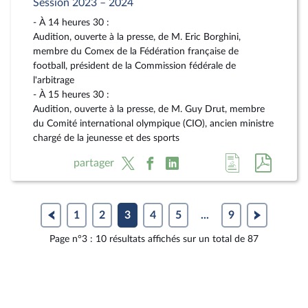
Session 2023 – 2024
- À 14 heures 30 :
Audition, ouverte à la presse, de M. Eric Borghini,
membre du Comex de la Fédération française de
football, président de la Commission fédérale de
l'arbitrage
- À 15 heures 30 :
Audition, ouverte à la presse, de M. Guy Drut, membre
du Comité international olympique (CIO), ancien ministre
chargé de la jeunesse et des sports
Accéder
Accéde
partager
à
au
la
docum
page
au
1
2
3
4
5
...
9
du
format
Page n°3 : 10 résultats affichés sur un total de 87
document
pdf