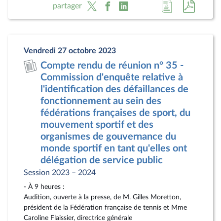
Accéder
Accéde
partager
à
au
la
docum
page
au
Vendredi 27 octobre 2023
du
format
Compte rendu de réunion n° 35 -
document
pdf
Commission d'enquête relative à
l'identification des défaillances de
fonctionnement au sein des
fédérations françaises de sport, du
mouvement sportif et des
organismes de gouvernance du
monde sportif en tant qu'elles ont
délégation de service public
Session 2023 – 2024
- À 9 heures :
Audition, ouverte à la presse, de M. Gilles Moretton,
président de la Fédération française de tennis et Mme
Caroline Flaissier, directrice générale