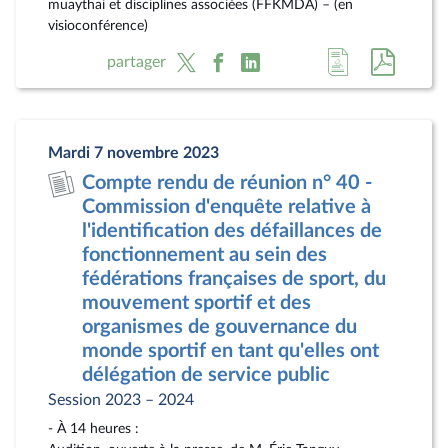
muaythai et disciplines associées (FFKMDA) – (en
visioconférence)
Accéder
Accéde
partager
à
au
la
docum
page
au
Mardi 7 novembre 2023
du
format
Compte rendu de réunion n° 40 -
document
pdf
Commission d'enquête relative à
l'identification des défaillances de
fonctionnement au sein des
fédérations françaises de sport, du
mouvement sportif et des
organismes de gouvernance du
monde sportif en tant qu'elles ont
délégation de service public
Session 2023 – 2024
- À 14 heures :