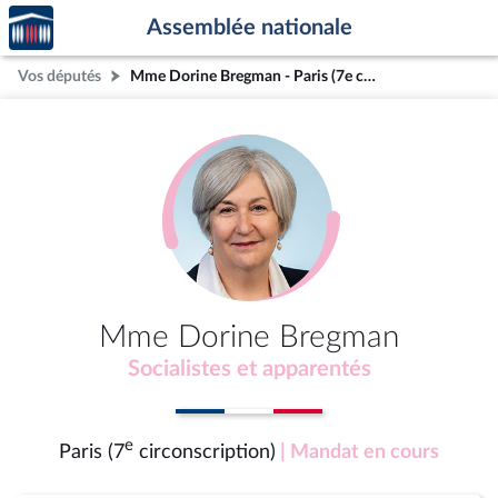
Accèder
Aller au contenu
Aller en bas de la page
Assemblée nationale
à la
page
Vos députés
Mme Dorine Bregman - Paris (7e circonscription)
d'accueil
Mme Dorine Bregman
Socialistes et apparentés
e
Paris (7
circonscription)
| Mandat en cours