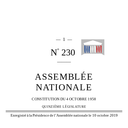
—
1
—
— 1 —
N
2306
°
____
_
_
ASSEMBLÉE
NATIONALE
CONSTITUTION
DU
4
OCTOBRE
1958
QUINZIÈME LÉGISLATURE
Enregistré
à
la
Présidence
de
l’Assemblée
nationale
le 10 octobre 2019