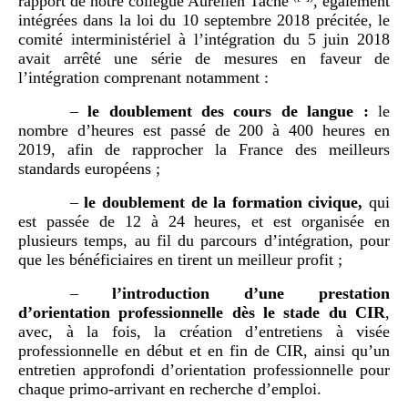
rapport de notre collègue Aurélien Taché
, également
intégrées dans la loi du 10 septembre 2018 précitée, le
comité interministériel à l’intégration du 5 juin 2018
avait arrêté une série de mesures en faveur de
l’intégration comprenant notamment :
–
le doubl
ement des cours de langue
:
le
nombre d’heures est passé de 200 à 400 heures en
2019, afin de rapprocher la France des meilleurs
standards européens ;
–
le doublement de la formation civique,
qui
est passée de 12 à 24 heures, et est organisée en
plusieurs temps, au fil du parcours d’intégration, pour
que les bénéficiaires en tirent un meilleur profit ;
–
l
’
introduction d
’
une prestation
d
’
orientation professio
nnelle dès le stade du CIR
,
avec, à la fois, la création d’entretiens à visée
professionnelle en début et en fin de CIR, ainsi qu’un
entretien approfondi d’orientation professionnelle pour
chaque primo-arrivant en recherche d’emploi.