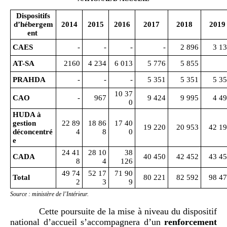
Dispositifs
d’hébergem
2014
2015
2016
2017
2018
2019
ent
CAES
-
-
-
-
2 896
3 1
AT-SA
2160
4 234
6 013
5 776
5 855
PRAHDA
-
-
-
5 351
5 351
5 3
10 37
CAO
-
967
9 424
9 995
4 4
0
HUDA à
gestion
22 89
18 86
17 40
19 220
20 953
42 1
déconcentré
4
8
0
e
24 41
28 10
38
CADA
40 450
42 452
43 4
8
4
126
49 74
52 17
71 90
Total
80 221
82 592
98 4
2
3
9
Source : ministère de l’Intérieur.
Cette poursuite de la mise à niveau du dispositif
national d’accueil s’accompagnera d’un
renforcement