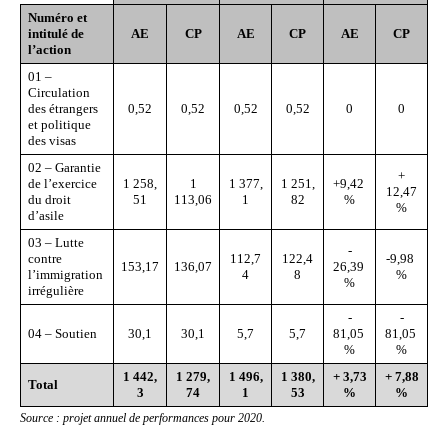
Numéro et
intitulé de
AE
CP
AE
CP
AE
CP
l
’
action
01 –
Circulation
des étrangers
0,52
0,52
0,52
0,52
0
0
et politique
des visas
02 – Garantie
+
de l’exercice
1 258,
1
1 377,
1 251,
+9,42
12,47
du droit
51
113,06
1
82
%
%
d’asile
03 – Lutte
-
contre
112,7
122,4
-9,98
153,17
136,07
26,39
l’immigration
4
8
%
%
irrégulière
-
-
04 – Soutien
30,1
30,1
5,7
5,7
81,05
81,05
%
%
1
442,
1
279,
1
496,
1
380,
+ 3,73
+ 7,88
Total
3
74
1
53
%
%
Source
: projet
annuel de performances pour 2020
.