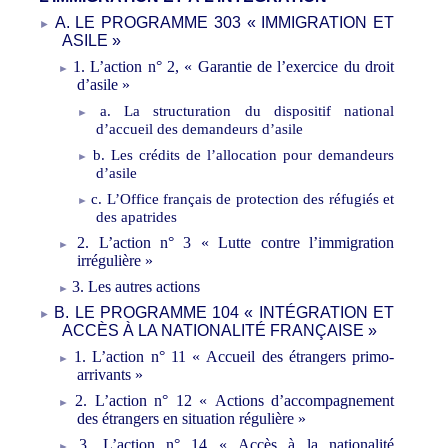
A.
LE PROGRAMME 303 «
IMMIGRATION ET
ASILE
»
1.
L
’
action n°
2, «
G
arantie de l
’
exercice du droit
d
’
asile
»
a.
L
a
structuration
du
dispositif national
d
’
accueil des demandeurs d
’
asile
b.
Les crédits de l’allocation pour demandeurs
d’asile
c.
L’Office français de protection des réfugiés et
des apatrides
2.
L
’
action n°
3 «
L
utte contre l
’
immigration
irrégulière
»
3.
L
es autres actions
B.
LE PROGRAMME 104 «
INTÉGRATION ET
ACCÈS À LA NATIONALITÉ FRANÇAISE
»
1.
L
’
action n°
11 «
Accueil des étrangers primo-
arrivants
»
2.
L
’
action n°
12 «
Actions d
’
accompagnement
des étrangers en situation régulière
»
3.
L
’
action n°
14 «
Accès à la nationalité