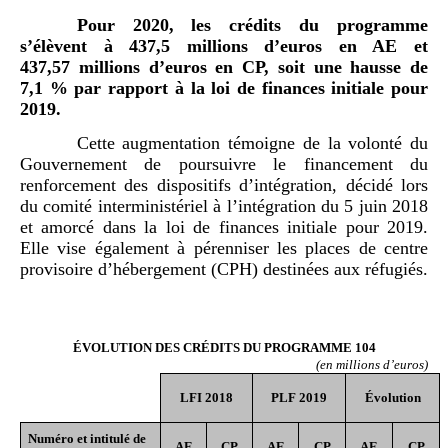
Pour 2020
, les crédits du programme
s
’
élèvent à
437
,
5
millions d
’
euros en AE et
437,57
millions d
’
euros en CP, soit une
hausse de
7,1
% par
rapport à la lo
i de finances initiale pour
2019
.
Cette augmentation témoigne de la volonté du
Gouvernement de poursuivre le financement du
renforcement des dispositifs d’intégration, décidé lors
du comité interministériel à l’intégration du 5 juin 2018
et amorcé dans la loi de finances initiale pour 2019.
Elle vise également à pérenniser les places de centre
provisoire d’hébergement (CPH) destinées aux réfugiés.
ÉVOLUTION DES CRÉ
DITS DU PROGRAMME 104
(en
millions d
’
euros)
LFI 2018
PLF 2019
É
volution
Numéro et intitulé de
AE
CP
AE
CP
AE
CP