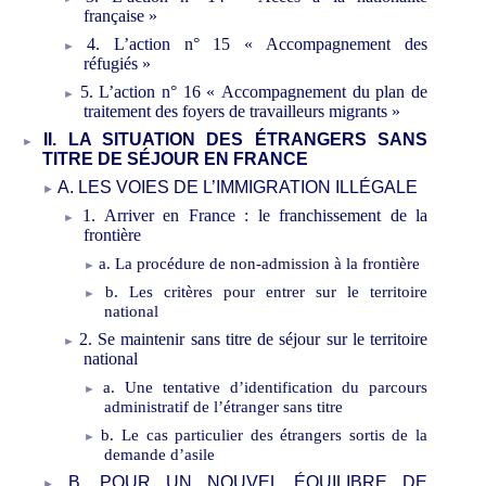
française
»
4.
L
’
action
n°
15 «
Accompagnement des
réfugiés
»
5.
L
’
action n°
16 «
Accompagnement du plan de
traitement des foyers de travailleurs migrants
»
II.
LA SITUATION DES ÉTRANGERS
SANS
TITRE
DE SÉJOUR EN FRANCE
A.
LES VOIES DE L’IMMIGRATION ILLÉGALE
1.
Arriver en France
: l
e franchissement de la
frontière
a.
La procédure de non-admission à la frontière
b.
Les critères pour entrer sur le territoire
national
2.
Se maintenir sans titre de séjour
sur le territoire
national
a.
Une tentative d
’
identification du parcours
administratif de l’étranger sans titre
b.
Le cas particulier des
étrangers sortis
de la
demande d’asile
B.
POUR UN NOUVEL ÉQUILIBRE DE