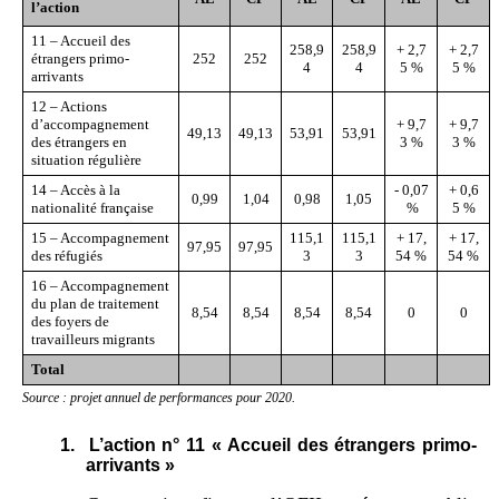
l
’
action
11 – Accueil des
258,9
258,9
+ 2,7
+ 2,7
étrangers primo-
252
252
4
4
5 %
5 %
arrivants
12 – Actions
d’accompagnement
+ 9,7
+ 9,7
49,13
49,13
53,91
53,91
des étrangers en
3 %
3 %
situation régulière
14 – Accès à la
- 0,07
+ 0,6
0,99
1,04
0,98
1,05
nationalité française
%
5 %
15 – Accompagnement
115,1
115,1
+ 17,
+ 17,
97,95
97,95
des réfugiés
3
3
54 %
54 %
16 – Accompagnement
du plan de traitement
8,54
8,54
8,54
8,54
0
0
des foyers de
travailleurs migrants
Total
Source
: projet
annuel de performances pour 2020
.
1.
L’action n° 11 « Accueil des étrangers primo-
arrivants »