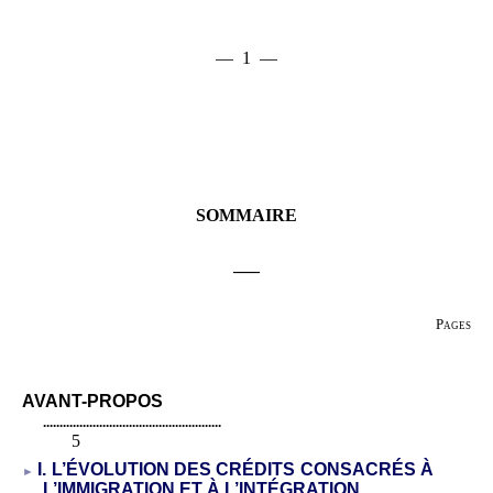
—
1
—
— 1 —
SOMMAIRE
___
Pages
AVANT-PROPOS
......................................................
5
I.
L
’
ÉVOLUTION DES CRÉDITS CONSACRÉS À
L
’
IMMIGRATION ET À L
’
INT
É
GRATION