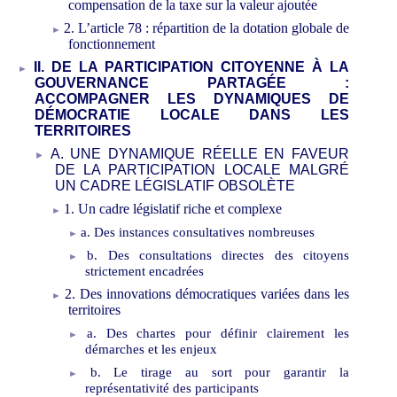
compensation de la taxe sur la valeur ajoutée
2.
L
’
article 78
: répartition de la dotation globale de
fonctionnement
II.
DE
LA
PARTICIPATION CITOYENNE À
LA
GOUVERNANCE PARTAGÉE
:
A
CCOMPAGNER LES DYNAMIQUES
DE
DÉMOCRATIE LOCALE DANS LES
TERRITO
IRES
A.
UNE DYNAMIQUE RÉELLE EN FAVEUR
DE LA PARTICIPATION
LOCALE
MALGRÉ
UN CADRE LÉGISLATIF OBSOLÈTE
1.
Un cadre lég
islatif
riche et
complexe
a.
D
es instances
consultatives
nombreuses
b.
Des consultations directes des citoyens
strictement encadrées
2.
Des
innovations démocratiques
variées
dans les
territoires
a.
Des c
hartes pour
définir
clairement
les
démarches et les enjeux
b.
Le tirage au sort
pour garantir la
représentativité des participants