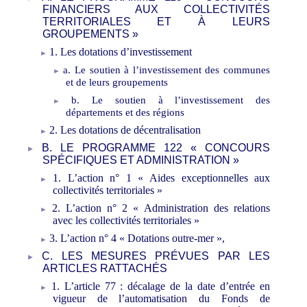
FINANCIERS AUX COLLECTIVITÉS
TERRITORIALES ET À LEURS
GROUPEMENTS
»
1.
Les dotations d
’
investissement
a.
Le soutien à l
’
investissement des communes
et de leurs groupements
b.
Le soutien à l
’
investissement des
départements et des régions
2.
Les dotations de décentralisation
B.
LE PROGRAMME 122 «
CONCOURS
SPÉCIFIQUES ET ADMINISTRATION
»
1.
L
’
act
ion n°
1
« Aides exceptionnelles aux
collectivités territoriales »
2.
L
’
action n°
2
«
Administration des relations
avec les collectivités territoriales »
3.
L
’
action n°
4
« Dotations outre-mer »,
C.
LES
MESURES
PRÉVU
E
S PAR LES
ARTICLES RATTACHÉS
1.
L
’
article 77
: d
écalage de la date d
’
entrée en
vigueur de l
’
automatisation du Fonds de