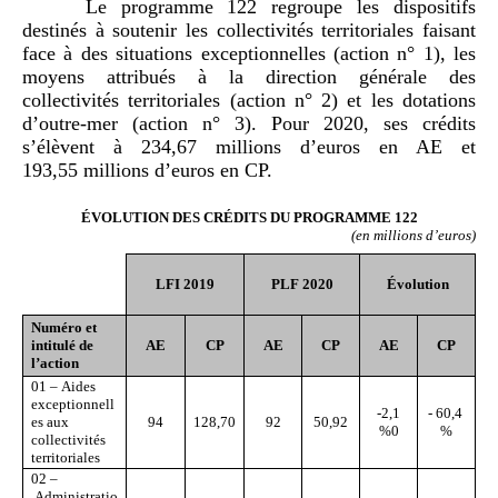
Le programme 122 regroupe les dispositifs
destinés à soutenir les collectivités territoriales faisant
face à des situations exceptionnelles (action n° 1), les
moyens attribués à la direction générale des
collectivités territoriales (action n° 2) et les dotations
d’outre-mer (action n° 3). Pour 2020, ses crédits
s’élèvent à 234,67 millions d’euros en AE et
193,55 millions d’euros en CP.
ÉVOLUTION DES CRÉDITS DU PROGRAMME
122
(en millions d
’
euros)
LFI 2019
PLF 20
20
Évolution
Numéro et
intitulé de
AE
CP
AE
CP
AE
CP
l
’
action
01 – Aides
exceptionnell
-2,1
- 60,4
es aux
94
128,70
92
50,92
%0
%
collectivités
territoriales
02 –
Administratio