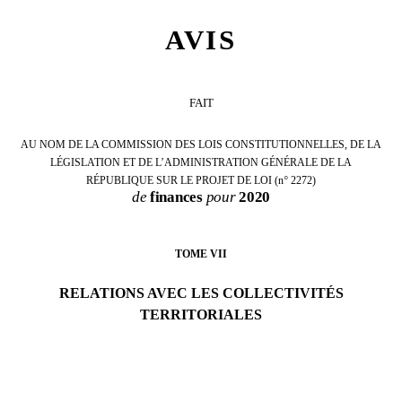
AVIS
FAIT
AU NOM DE LA
COMMISSION DES LOIS CONSTITUTIONNELLES,
DE LA
L
É
GISLATION ET DE L
’
ADMINISTRATION G
É
N
É
RALE DE LA
R
É
PUBLIQUE
SUR LE PROJET DE LOI
(n
°
2272
)
de
finances
pour
2020
TOME
VII
RELATIONS AVEC LES COLLECTIVITÉS
TERRITORIALES