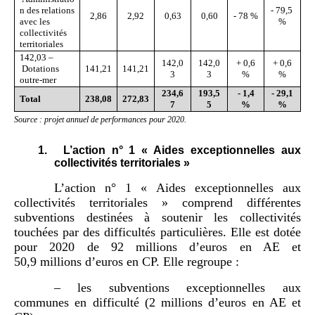
n des relations
- 79,5
2,86
2,92
0,63
0,60
- 78 %
avec les
%
collectivités
territoriales
142,03 –
142,0
142,0
+ 0,6
+ 0,6
Dotations
141,21
141,21
3
3
%
%
outre-mer
234,6
193,5
-
1,4
-
29,1
Total
238,08
272,83
7
5
%
%
Source
: projet annuel de performances pour 20
20
.
1.
L’action n° 1 « Aides exceptionnelles aux
collectivités territoriales »
L’action n° 1 « Aides exceptionnelles aux
collectivités territoriales » comprend différentes
subventions destinées à soutenir les collectivités
touchées par des difficultés particulières. Elle est dotée
pour 2020 de 92 millions d’euros en AE et
50,9 millions d’euros en CP. Elle regroupe :
– les subventions exceptionnelles aux
communes en difficulté (2 millions d’euros en AE et