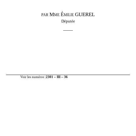
M
me
milie GUEREL
É
PAR
Député
e
——
Voir les numéros
:
2301 – III
– 36