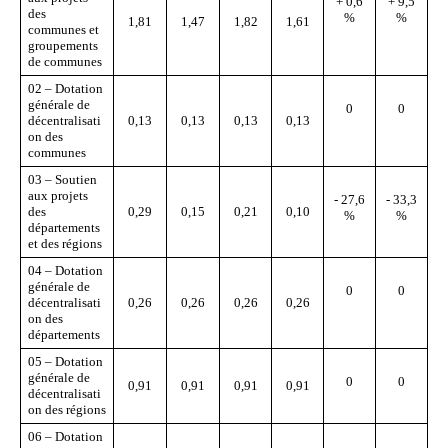
+ 0,6
+ 9,5
des
%
%
1,81
1,47
1,82
1,61
communes et
groupements
de communes
02 – Dotation
générale de
0
0
décentralisati
0,13
0,13
0,13
0,13
on des
communes
03 – Soutien
aux projets
- 27,6
- 33,3
des
0,29
0,15
0,21
0,10
%
%
départements
et des régions
04 – Dotation
générale de
0
0
décentralisati
0,26
0,26
0,26
0,26
on des
départements
05 – Dotation
générale de
0
0
0,91
0,91
0,91
0,91
décentralisati
on des régions
06 – Dotation