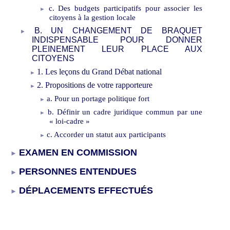
c.
D
es budgets
participatifs
pour associer les
citoyens à la gestion locale
B.
UN CHANGEMENT DE BRAQUET
INDISPENSABLE POUR DONNER
PLEINEMENT LEUR PLACE
A
UX
CITOYENS
1.
Les leçons du Grand D
ébat national
2.
Propositions de votre rapporteure
a.
Pour un portage politique fort
b.
Définir un cadre juridique commun
par une
«
loi-cadre
»
c.
Accorder un
statut
aux
participants
EXAMEN EN COMMISSION
PERSONNES ENTENDUES
D
É
PLACEMENTS EFFECTU
É
S