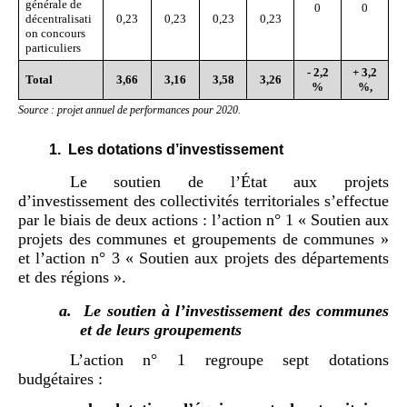
générale de
0
0
décentralisati
0,23
0,23
0,23
0,23
on concours
particuliers
-
2,2
+ 3,2
Total
3,66
3,16
3,58
3,26
%
%
,
Source
: projet
annuel de performances pour 2020
.
1.
Les dotations d’investissement
Le soutien de l’État aux projets
d’investissement des collectivités territoriales s’effectue
par le biais de deux actions : l’action n° 1 « Soutien aux
projets des communes et groupements de communes »
et l’action n° 3 « Soutien aux projets des départements
et des régions ».
a.
Le soutien à l’investissement des communes
et de leurs groupements
L’action n° 1 regroupe sept dotations
budgétaires :