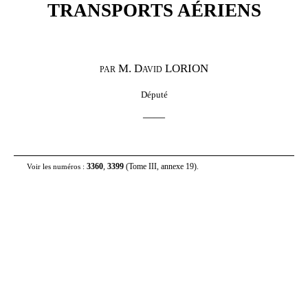
TRANSPORTS AÉRIENS
M
.
David LORION
PAR
Député
——
3360
,
3399
(Tome III, annexe 19).
Voir les numéros
: