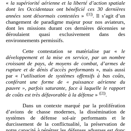
«
la supériorité aérienne et la liberté d’action spatiale
dont les Occidentaux ont bénéficié ces 30 dernières
(
[1]
)
années sont désormais contestées
»
. Il s’agit d’un
changement de paradigme majeur pour nos aviateurs,
dont les missions durant ces dernières décennies se
déroulaient quasi exclusivement dans des
environnements permissifs.
Cette contestation se matérialise par «
le
développement et la mise en service, par un nombre
croissant de pays, de moyens de combat, d’armes de
rupture et de dénis d’accès performants
», mais aussi
par «
l’utilisation de systèmes offensifs à bas coûts,
conférant une forme de «
puissance aérienne du
pauvre
», parfois saturante, face à laquelle le rapport
(
[2]
)
de coûts est très défavorable à la défense
»
.
Dans un contexte marqué par la prolifération
d’avions de chasse modernes, la dissémination de
systèmes de défense sol-air performants et le
durcissement de la conflictualité, la préservation de
notre capacité à pénétrer les défenses adverses est donc