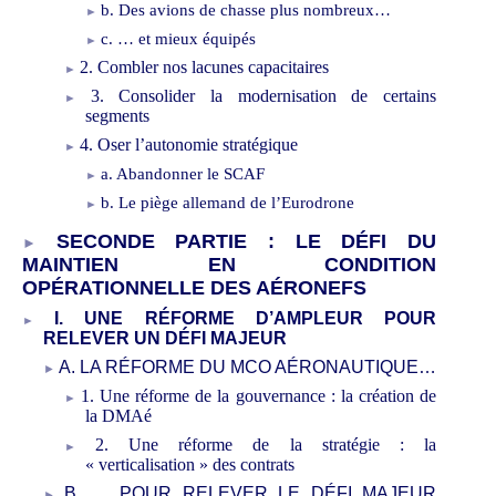
b. Des avions de chasse plus nombreux…
c. … et mieux équipés
2. Combler nos lacunes capacitaires
3. Consolider la modernisation de certains
segments
4. Oser l’autonomie stratégique
a. Abandonner le SCAF
b. Le piège allemand de l’Eurodrone
SECONDE PARTIE
: LE DÉFI DU
MAINTIEN EN CONDITION
OPÉRATIONNELLE DES AÉRONEFS
I. UNE RÉFORME D’AMPLEUR POUR
RELEVER UN D
É
FI MAJEUR
A. LA RÉFORME DU MCO AÉRONAUTIQUE…
1. Une réforme de la gouvernance
: la création de
la DMAé
2. Une réforme de la stratégie
: la
«
verticalisation
» des contrats
B. … POUR RELEVER LE DÉFI MAJEUR