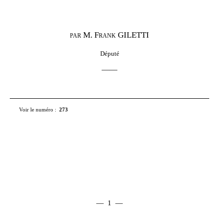
M.
Frank GILETTI
PAR
Député
——
Voir le numéro
:
273
— 1 —