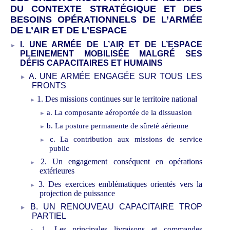
DU CONTEXTE STRATÉGIQUE ET DES
BESOINS OPÉRATIONNELS DE L’ARMÉE
DE L’AIR ET DE L’ESPACE
I. UNE ARMÉE DE L’AIR ET DE L’ESPACE
PLEINEMENT MOBILIS
É
E MALGR
É
SES
D
É
FIS CAPACITAIRES ET HUMAINS
A. UNE ARMÉE ENGAG
ÉE
SUR TOUS LES
FRONTS
1. Des missions continues sur le territoire national
a. La composante aéroportée de la dissuasion
b. La posture permanente de sûreté aérienne
c. La contribution aux missions de service
public
2. Un engagement conséquent en opérations
extérieures
3. Des exercices emblématiques orientés vers la
projection de puissance
B. UN RENOUVEAU CAPACITAIRE TROP
PARTIEL
1. Les principales livraisons et commandes