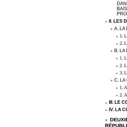
DAN
BAI
PRO
II. LE
A. L
1. 
2. L
B. L
1. L
2. L
3. L
C. L
1. A
2. A
III. LE
IV. LA
DEUXI
RÉPUBLI