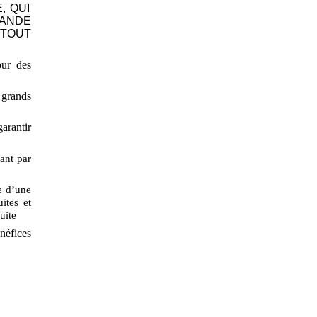
, QUI
MANDE
 TOUT
ur des
 grands
arantir
ant par
e d’une
ites et
uite
néfices