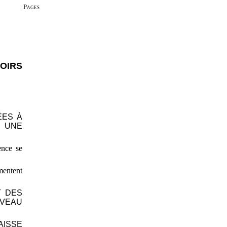
Pages
VOIRS
ÉES À
T UNE
ence se
mentent
T DES
IVEAU
AISSE