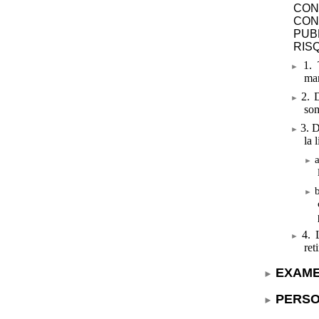
CON
CON
PUB
RIS
1. 
man
2. 
so
3. 
la 
4. 
ret
EXAME
PERSO