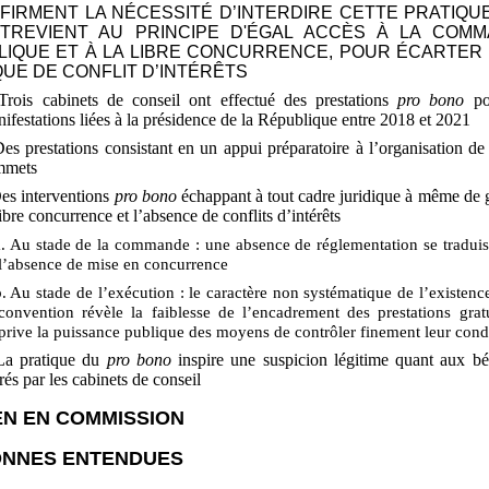
FIRMENT LA NÉCESSITÉ D’INTERDIRE CETTE PRATIQUE
TREVIENT AU PRINCIPE D'ÉGAL ACCÈS À LA COM
LIQUE ET À LA LIBRE CONCURRENCE, POUR ÉCARTER
QUE DE CONFLIT D’INTÉRÊTS
Trois cabinets de conseil ont effectué des prestations
pro bono
po
ifestations liées à la présidence de la République entre
2018 et
2021
Des prestations consistant en un appui préparatoire à l’organisation de
mmets
Des interventions
pro bono
échappant à tout cadre juridique à même de g
libre concurrence et l’absence de conflits d’intérêts
a. Au stade de la commande
: une absence de réglementation se traduis
l’absence de mise en concurrence
b. Au stade de l’exécution
: le caractère non systématique de l’existenc
convention révèle la faiblesse de l’encadrement des prestations gratu
prive la puissance publique des moyens de contrôler finement leur cond
La pratique du
pro bono
inspire une suspicion légitime quant aux bé
irés par les cabinets de conseil
N EN COMMISSION
NNES ENTENDUES