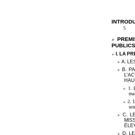
INTROD
5
PREMI
PUBLICS
I. LA 
A. L
B. P
L’A
HAU
1. 
mai
2. 
sen
C. 
MIS
ÉLE
D. L