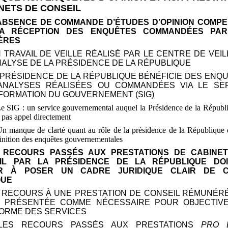
NETS DE CONSEIL
 ABSENCE DE COMMANDE D’ÉTUDES D’OPINION COMP
A RÉCEPTION DES ENQUÊTES COMMANDÉES PAR
TÈRES
N TRAVAIL DE VEILLE RÉALISÉ PAR LE CENTRE DE VEIL
NALYSE DE LA PRÉSIDENCE DE LA RÉPUBLIQUE
A PRÉSIDENCE DE LA RÉPUBLIQUE BÉNÉFICIE DES ENQ
ANALYSES RÉALISÉES OU COMMANDÉES VIA LE SE
NFORMATION DU GOUVERNEMENT (SIG)
Le SIG
: un service gouvernemental auquel la Présidence de la Républ
t pas appel directement
Un manque de clarté quant au rôle de la présidence de la République 
inition des enquêtes gouvernementales
ES RECOURS PASSÉS AUX PRESTATIONS DE CABINE
IL PAR LA PRÉSIDENCE DE LA RÉPUBLIQUE DOI
ER À POSER UN CADRE JURIDIQUE CLAIR DE C
QUE
E RECOURS À UNE PRESTATION DE CONSEIL RÉMUNÉR
8 PRÉSENTÉE COMME NÉCESSAIRE POUR OBJECTIV
ORME DES SERVICES
 LES RECOURS PASSÉS AUX PRESTATIONS
PRO 