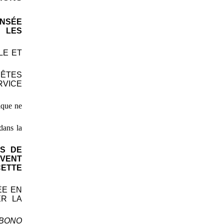
ENSÉE
 LES
LE ET
UÊTES
RVICE
ique ne
dans la
TS DE
VENT
ETTE
ÉE EN
ER LA
BONO