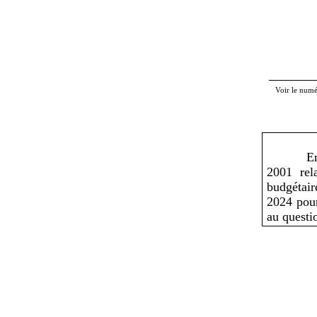
Voir le num
En
2001 rel
budgétair
2024 pour
au questi