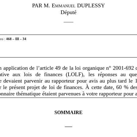
PAR
M. Emmanuel DUPLESSY
Député
——
éro :
468 – III – 34
 application de l’article 49 de la loi organique n° 2001-692 
ative aux lois de finances (LOLF), les réponses au ques
e devaient parvenir au rapporteur pour avis au plus tard le 
 le présent projet de loi de finances. À cette date, 60 % de
onnaire thématique étaient parvenues à votre rapporteur pour a
SOMMAIRE
___