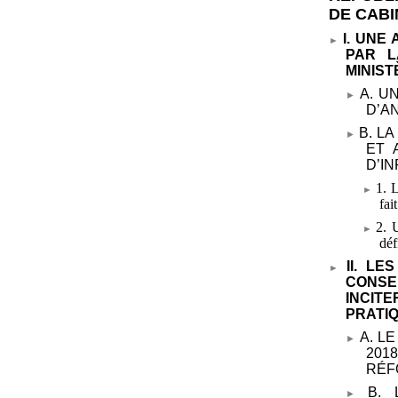
DE CABI
I. UNE
PAR L
MINIS
A. U
D’A
B. L
ET 
D’I
1. 
fai
2. 
déf
II. L
CONSE
INCIT
PRATI
A. L
201
RÉF
B.