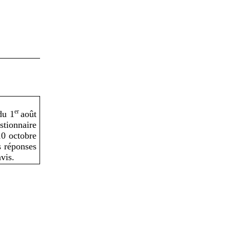
er
du 1
août
tionnaire
10 octobre
s réponses
vis.