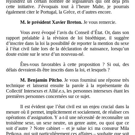
rejoindrez un certain nombre de législateurs qui ont déjà pris
cette initiative. J’évoquais tout à l’heure Malte, je pourrais
également citer le Portugal, la Grèce, et d’autres encore.
M.
le président Xavier Breton.
Je vous remercie.
Vous avez évoqué l’avis du Conseil d’État. Or, dans son
rapport préalable à la révision de loi bioéthique, il suggère
d’inscrire dans la loi la possibilité de reporter la mention du sexe
à l’état civil faite lors de la déclaration de naissance, lorsqu’un
doute existe sur le sexe d’un nouveau-né.
Êtes-vous favorables à cette proposition ? Si oui, des
délais devraient-ils être inscrits dans la loi, et lesquels ?
M.
Benjamin Pitcho
. Je vous fournirai une réponse très
technique et laisserai ensuite la parole à la représentante du
Collectif Intersexes et Allié.e.s, les personnes intersexes étant les
premières personnes concernées sur ce sujet.
Il est évident que l’état civil est un enjeu crucial dans la
mesure où il permet, implicitement et socialement, de réaliser ces
opérations d’assignation. Y a-t-il une nécessité de reconnaître un
troisième sexe, un sexe neutre, un genre autre, ou quoi que ce
soit d’autre ? Notre cabinet – et je salue ici ma consœur Mila
Petkova, qui suit particulièrement ces affaires – souhaite que soit