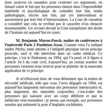
donc pourvus en cassation pour contester ces arguments, en
faisant valoir le fait que les personnes étaient dans l’impossibilité
matérielle et psychologique de connaître leur état, rendu
pathologique, encore une fois, par ces interventions et
aucunement par leur état d’intersexuation. La Cour de cassation
a considéré que cela ne revêtait pas le caractère d’un obstacle
insurmontable. Un recours devant la Cour européenne des droits
de l’homme est aujourd’hui en cours.
M.
Benjamin Moron-Puech, maître de conférences à
l
’
université Paris
2 Panthéon-Assas
. Comme vous l’a indiqué
maître Pitcho, toute atteinte à l’intégrité physique est en principe
proscrite, sauf si elle intervient dans un cadre médical. Ce
principe, c’est le Parlement, en 1994, qui l’a posé, et il figure à
l’article 16-3 du code civil. Aujourd’hui, un certain nombre de
personnes viennent nous trouver pour se plaindre de la mauvaise
application de ce principe.
Je m’efforcerai donc de vous démontrer que la notion de
nécessité médicale, telle que vous l’avez dégagée en 1994, est
aujourd’hui largement méconnue des personnes intersexuées et,
plus largement, des minorités corporelles, c’est-à-dire des
personnes qui naissent avec un corps différent et que la
médecine veut normaliser ; je pense, par exemple, aux personnes
sourdes qui subissent la pose d’implants cochléaires.