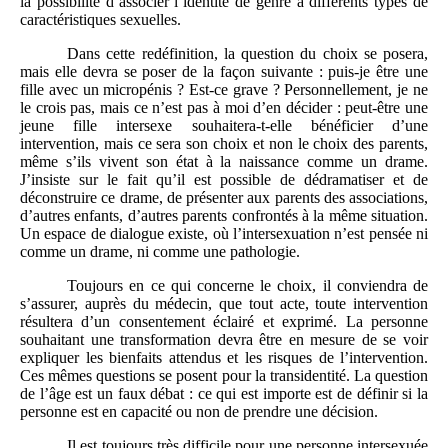
la possibilité d’associer l’identité de genre à différents types de
caractéristiques sexuelles.
Dans cette redéfinition, la question du choix se posera,
mais elle devra se poser de la façon suivante : puis-je être une
fille avec un micropénis ? Est-ce grave ? Personnellement, je ne
le crois pas, mais ce n’est pas à moi d’en décider : peut-être une
jeune fille intersexe souhaitera-t-elle bénéficier d’une
intervention, mais ce sera son choix et non le choix des parents,
même s’ils vivent son état à la naissance comme un drame.
J’insiste sur le fait qu’il est possible de dédramatiser et de
déconstruire ce drame, de présenter aux parents des associations,
d’autres enfants, d’autres parents confrontés à la même situation.
Un espace de dialogue existe, où l’intersexuation n’est pensée ni
comme un drame, ni comme une pathologie.
Toujours en ce qui concerne le choix, il conviendra de
s’assurer, auprès du médecin, que tout acte, toute intervention
résultera d’un consentement éclairé et exprimé. La personne
souhaitant une transformation devra être en mesure de se voir
expliquer les bienfaits attendus et les risques de l’intervention.
Ces mêmes questions se posent pour la transidentité. La question
de l’âge est un faux débat : ce qui est importe est de définir si la
personne est en capacité ou non de prendre une décision.
Il est toujours très difficile pour une personne intersexuée