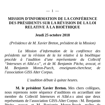
—
1
—
MISSION
D
’
INFORMATION DE LA CONFÉRENCE
DES PRÉSIDENTS SUR LA RÉVISION DE LA LOI
RELATIVE
À
LA BIOÉTHIQUE
J
e
u
di
2
5
octobre
201
8
(Présidence de
M. Xavier Breton
, président
de la Mission)
La Mission
d
’
information de la conférence des
présidents sur la révision de la loi relative à la bioéthique
procède à
l
’
audition
d
’
une représentante du Collectif
“
Intersexes et Allié.e.s
”
,
et de M.
Benjamin Pitcho, avocat, et
M.
Benjamin Moron-Puech, enseignant-chercheur
,
de
l
’
association GISS Alter Corpus
.
L’audition
débute
à
quinze heures
.
M.
le président Xavier Breton.
Mes chers collègues,
nous reprenons notre séquence d’auditions en accueillant une
membre du Collectif Intersexes et Allié.e.s ainsi que deux
représentants de l’association GISS-Alter Corpus : M. Benjamin
Pitcho, avocat, et M. Benjamin Moron-Puech, maître de