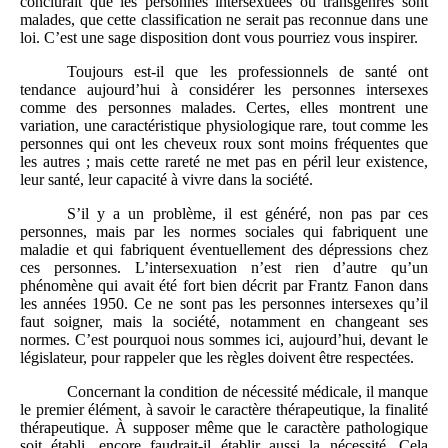
conclurait que les personnes intersexuées ou transgenres sont
malades, que cette classification ne serait pas reconnue dans une
loi. C’est une sage disposition dont vous pourriez vous inspirer.
Toujours est-il que les professionnels de santé ont
tendance aujourd’hui à considérer les personnes intersexes
comme des personnes malades. Certes, elles montrent une
variation, une caractéristique physiologique rare, tout comme les
personnes qui ont les cheveux roux sont moins fréquentes que
les autres ; mais cette rareté ne met pas en péril leur existence,
leur santé, leur capacité à vivre dans la société.
S’il y a un problème, il est généré, non pas par ces
personnes, mais par les normes sociales qui fabriquent une
maladie et qui fabriquent éventuellement des dépressions chez
ces personnes. L’intersexuation n’est rien d’autre qu’un
phénomène qui avait été fort bien décrit par Frantz Fanon dans
les années 1950. Ce ne sont pas les personnes intersexes qu’il
faut soigner, mais la société, notamment en changeant ses
normes. C’est pourquoi nous sommes ici, aujourd’hui, devant le
législateur, pour rappeler que les règles doivent être respectées.
Concernant la condition de nécessité médicale, il manque
le premier élément, à savoir le caractère thérapeutique, la finalité
thérapeutique. À supposer même que le caractère pathologique
soit établi, encore faudrait-il établir aussi la nécessité. Cela