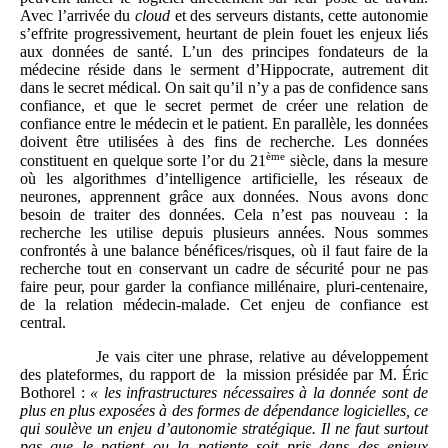
Avec l’arrivée du
cloud
et des serveurs distants, cette autonomie
s’effrite progressivement, heurtant de plein fouet les enjeux liés
aux données de santé. L’un des principes fondateurs de la
médecine réside dans le serment d’Hippocrate, autrement dit
dans le secret médical. On sait qu’il n’y a pas de confidence sans
confiance, et que le secret permet de créer une relation de
confiance entre le médecin et le patient. En parallèle, les données
doivent être utilisées à des fins de recherche. Les données
ème
constituent en quelque sorte l’or du 21
siècle, dans la mesure
où les algorithmes d’intelligence artificielle, les réseaux de
neurones, apprennent grâce aux données. Nous avons donc
besoin de traiter des données. Cela n’est pas nouveau : la
recherche les utilise depuis plusieurs années. Nous sommes
confrontés à une balance bénéfices/risques, où il faut faire de la
recherche tout en conservant un cadre de sécurité pour ne pas
faire peur, pour garder la confiance millénaire, pluri-centenaire,
de la relation médecin-malade. Cet enjeu de confiance est
central.
Je vais citer une phrase, relative au développement
des plateformes, du rapport de la mission présidée par M. Éric
Bothorel :
«
les infrastructures nécessaires à la donnée sont de
plus en plus exposées à des formes de dépendance logicielles, ce
qui soulève un enjeu d’autonomie stratégique. Il ne faut surtout
pas que le patient ou la patiente soit pris dans des enjeux