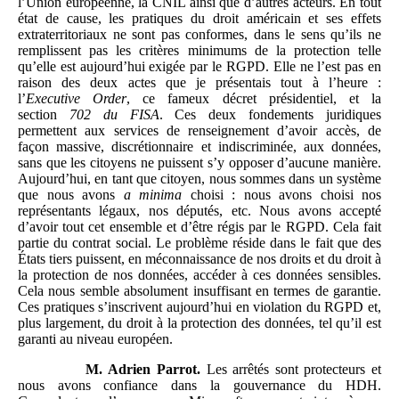
l’Union européenne, la CNIL ainsi que d’autres acteurs. En tout
état de cause, les pratiques du droit américain et ses effets
extraterritoriaux ne sont pas conformes, dans le sens qu’ils ne
remplissent pas les critères minimums de la protection telle
qu’elle est aujourd’hui exigée par le RGPD. Elle ne l’est pas en
raison des deux actes que je présentais tout à l’heure :
l’
Executive
Order
, ce fameux décret présidentiel, et la
section
702 du FISA
. Ces deux fondements juridiques
permettent aux services de renseignement d’avoir accès, de
façon massive, discrétionnaire et indiscriminée, aux données,
sans que les citoyens ne puissent s’y opposer d’aucune manière.
Aujourd’hui, en tant que citoyen, nous sommes dans un système
que nous avons
a minima
choisi : nous avons choisi nos
représentants légaux, nos députés, etc. Nous avons accepté
d’avoir tout cet ensemble et d’être régis par le RGPD. Cela fait
partie du contrat social. Le problème réside dans le fait que des
États tiers puissent, en méconnaissance de nos droits et du droit à
la protection de nos données, accéder à ces données sensibles.
Cela nous semble absolument insuffisant en termes de garantie.
Ces pratiques s’inscrivent aujourd’hui en violation du RGPD et,
plus largement, du droit à la protection des données, tel qu’il est
garanti au niveau européen.
M.
Adrien
Parrot.
Les arrêtés sont protecteurs et
nous avons confiance dans la gouvernance du HDH.