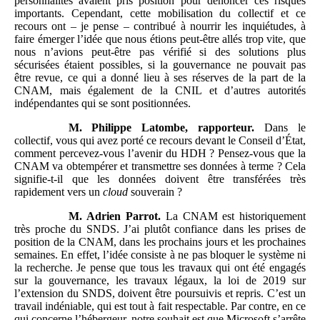
personnalités avaient pris position pour dénoncer ces risques
importants. Cependant, cette mobilisation du collectif et ce
recours ont – je pense – contribué à nourrir les inquiétudes, à
faire émerger l’idée que nous étions peut-être allés trop vite, que
nous n’avions peut-être pas vérifié si des solutions plus
sécurisées étaient possibles, si la gouvernance ne pouvait pas
être revue, ce qui a donné lieu à ses réserves de la part de la
CNAM, mais également de la CNIL et d’autres autorités
indépendantes qui se sont positionnées.
M. Philippe
Latombe, rapporteur.
Dans le
collectif, vous qui avez porté ce recours devant le Conseil d’État,
comment percevez-vous l’avenir du HDH ? Pensez-vous que la
CNAM va obtempérer et transmettre ses données à terme ? Cela
signifie-t-il que les données doivent être transférées très
rapidement vers un
cloud
souverain ?
M.
Adrien
Parrot.
La CNAM est historiquement
très proche du SNDS. J’ai plutôt confiance dans les prises de
position de la CNAM, dans les prochains jours et les prochaines
semaines. En effet, l’idée consiste à ne pas bloquer le système ni
la recherche. Je pense que tous les travaux qui ont été engagés
sur la gouvernance, les travaux légaux, la loi de 2019 sur
l’extension du SNDS, doivent être poursuivis et repris. C’est un
travail indéniable, qui est tout à fait respectable. Par contre, en ce
qui concerne l’hébergeur, notre souhait est que Microsoft s’arrête