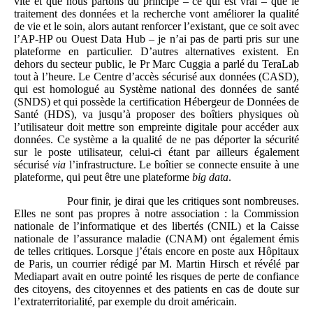
vite et que nous partons du principe – ce qui est vrai – que le
traitement des données et la recherche vont améliorer la qualité
de vie et le soin, alors autant renforcer l’existant, que ce soit avec
l’AP-HP ou Ouest Data Hub – je n’ai pas de parti pris sur une
plateforme en particulier. D’autres alternatives existent. En
dehors du secteur public, le Pr Marc Cuggia a parlé du TeraLab
tout à l’heure. Le Centre d’accès sécurisé aux données (CASD),
qui est homologué au Système national des données de santé
(SNDS) et qui possède la certification Hébergeur de Données de
Santé (HDS), va jusqu’à proposer des boîtiers physiques où
l’utilisateur doit mettre son empreinte digitale pour accéder aux
données. Ce système a la qualité de ne pas déporter la sécurité
sur le poste utilisateur, celui-ci étant par ailleurs également
sécurisé
via
l’infrastructure. Le boîtier se connecte ensuite à une
plateforme, qui peut être une plateforme
big data
.
Pour finir, je dirai que les critiques sont nombreuses.
Elles ne sont pas propres à notre association : la Commission
nationale de l’informatique et des libertés (CNIL) et la Caisse
nationale de l’assurance maladie (CNAM) ont également émis
de telles critiques. Lorsque j’étais encore en poste aux Hôpitaux
de Paris, un courrier rédigé par M. Martin Hirsch et révélé par
Mediapart avait en outre pointé les risques de perte de confiance
des citoyens, des citoyennes et des patients en cas de doute sur
l’extraterritorialité, par exemple du droit américain.