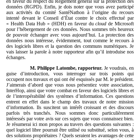
en faveur du respect du Règlement général sur la protection des
données (RGPD). Enfin, je dois noter que vous avez participé
aux activités du comité SantéNathon à l’origine du recours
intenté devant le Conseil d’État contre le choix effectué par
« Health Data Hub » (HDH) en faveur du
cloud
de Microsoft
pour l’hébergement de ces données. Nous sommes très heureux
de pouvoir échanger avec vous aujourd’hui. La protection des
données nous intéresse, évidemment, tout comme le recours à
des logiciels libres et la question des communs numériques. Je
vais laisser la parole à notre rapporteur afin qu’il introduise nos
échanges.
M. Philippe
Latombe, rapporteur.
Je voudrais, en
guise d’introduction, vous interroger sur trois points qui
occupent nos travaux et qui ont été esquissés par M. le président.
J’aimerais d’abord que vous nous présentiez votre association,
InterHop, ainsi que votre combat en faveur des logiciels libres et
de l’interopérabilité des systèmes d’information. Ces questions
entrent en effet dans le champ des travaux de notre mission
d’information. Ils suscitent un intérêt croissant et des discours
parfois très tranchés. Nous sommes donc particulièrement
intéressés par votre avis sur ces sujets que vous connaissez bien.
Je résumerai ici mon propos au travers des questions suivantes :
quel logiciel libre pourrait être utilisé ou substitué, selon vous, à
des solutions propriétaires ? Quels seraient les avantages de cette