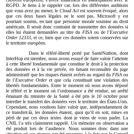
RGPD. Je tiens à le rappeler car, lors des différentes auditions
que vous avez pu mener, le
Cloud Act
est souvent évoqué, alors
que ces deux bases légales ne le sont pas. Microsoft y est
pourtant soumis, en tant que personne morale soumise au droit
américain. Il serait donc contraint de transmettre des données si
elles lui étaient demandées au titre du
FISA
ou de l’
Executive
Order
12333
, et ce, bien que ces données soient conservées sur
le territoire européen.
Dans le référé-liberté porté par SantéNathon, dont
InterHop est membre, nous avons essayé de faire valoir l’atteinte
à cette liberté fondamentale que constitue le droit à la protection
des données et à la vie privée, en faisant reconnaître du juge
administratif que les risques étaient avérés au regard du
FISA
ou
de l’
Executive Order
et que cela constituait une violation des
libertés fondamentales. Entre le moment où nous avons déposé
le référé et le moment où l’ordonnance a été rendue, un arrêté
émanant du ministre de la Santé a été pris le 10 octobre pour
interdire le transfert des données vers le territoire des États-Unis.
Cependant, nous voulions faire valoir que, indépendamment de
ce transfert-là, les données étaient, quoi qu’il en soit, mises en
péril de par ces deux textes dont je viens de vous parler. La
CNIL l’a très clairement rappelé. Un mémoire en observation a
été produit lors de l’audience. Nous sommes donc dans une
situation où ces risques ont été reconnus à la fois par le Conseil