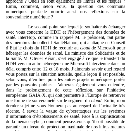
approche ? Quels en sont également les limites et les risques ?
Enfin, comment, selon vous, la question des communs
numériques peut-elle nourrir aussi nos réflexions sur la
souveraineté numérique ?
Le second point sur lequel je souhaiterais échanger
avec vous concerne le HDH et l’hébergement des données de
santé. InterHop, comme l’a rappelé M. le président, fait partie
des membres du collectif SantéNathon, qui a attaqué en Conseil
d’Etat le choix du HDH de recourir au
cloud
de Microsoft pour
héberger les données de santé. Le ministre des Solidarités et de
la Santé, M. Olivier Véran, s’est engagé à ce que le transfert du
HDH vers un autre hébergeur que Microsoft intervienne dans un
délai compris entre 12 et 18 mois. J’aimerais savoir quel regard
vous portez sur la situation actuelle, quelle leçon il est possible,
selon vous, d’en tirer pour les autres projets numériques portés
par les pouvoirs publics. J’aimerais également vous entendre,
dans le prolongement de cette réflexion, sur l’initiative
européenne GAIA-X, qui doit permettre à l’Europe de retrouver
une forme de souveraineté sur le segment du
cloud
. Enfin, mon
dernier sujet ne vous étonnera pas au regard de l’actualité très
récente, à savoir la vague de cyberattaques sur les systèmes
d’information d’établissements de santé. Face à la sophistication
de la menace cyber, comment pensez-vous qu’il soit possible de
garantir un niveau de protection maximale de nos infrastructures