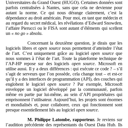
Universitaires du Grand Ouest (HUGO). Certaines données sont
parfois centralisées à Nantes, sans que cela ne devienne pour
autant la norme. Ce qui nous dérange clairement, c’est la
dépendance au droit américain. Pour moi, en tant que médecin et
au regard du secret médical, les révélations d’Edward Snowden,
l’affaire Pierucci ou le FISA sont autant d’éléments qui scellent
un
«
no go
»
absolu.
Concernant la deuxième question, je dirais que les
logiciels libres et
open source
nous permettent d’atteindre l’état
de l’art. C’est uniquement grâce au logiciel
open source
que
nous sommes à l’état de l’art. Toute la plateforme technique de
l’AP-HP repose sur des logiciels
open source
. Microsoft en
utilise aussi. Il y a deux différences : qui exécute ce code ? – s’il
s’agit de serveurs que l’on possède, cela change tout – et est-ce
qu’il y a des interfaces de programmation (API), des couches qui
englobent le logiciel
open source
? Par exemple, Microsoft
enveloppe un logiciel développé par la communauté, parfois
même en partie par lui-même, au sein d’API propriétaires qui
emprisonnent l’utilisateur. Aujourd’hui, les projets sont énormes
et mondialisés et, pour collaborer, ceux qui fonctionnent sont
presque essentiellement liés au logiciel
open source
.
M. Philippe
Latombe, rapporteur.
Je reviens sur
l’audition précédente des représentants du Ouest Data Hub. Ils