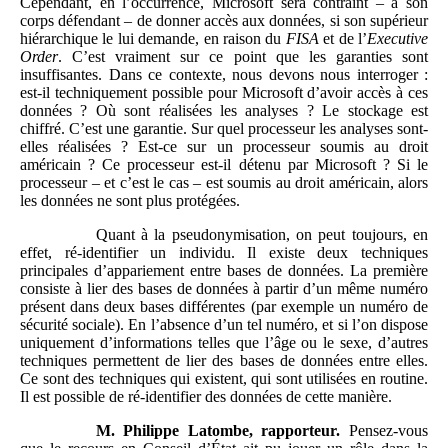
Cependant, en l’occurrence, Microsoft sera contraint – à son
corps défendant – de donner accès aux données, si son supérieur
hiérarchique le lui demande, en raison du
FISA
et de l’
Executive
Order
. C’est vraiment sur ce point que les garanties sont
insuffisantes. Dans ce contexte, nous devons nous interroger :
est-il techniquement possible pour Microsoft d’avoir accès à ces
données ? Où sont réalisées les analyses ? Le stockage est
chiffré. C’est une garantie. Sur quel processeur les analyses sont-
elles réalisées ? Est-ce sur un processeur soumis au droit
américain ? Ce processeur est-il détenu par Microsoft ? Si le
processeur – et c’est le cas – est soumis au droit américain, alors
les données ne sont plus protégées.
Quant à la pseudonymisation, on peut toujours, en
effet, ré-identifier un individu. Il existe deux techniques
principales d’appariement entre bases de données. La première
consiste à lier des bases de données à partir d’un même numéro
présent dans deux bases différentes (par exemple un numéro de
sécurité sociale). En l’absence d’un tel numéro, et si l’on dispose
uniquement d’informations telles que l’âge ou le sexe, d’autres
techniques permettent de lier des bases de données entre elles.
Ce sont des techniques qui existent, qui sont utilisées en routine.
Il est possible de ré-identifier des données de cette manière.
M. Philippe
Latombe, rapporteur.
Pensez-vous