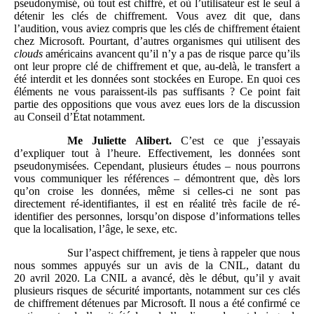
pseudonymisé, où tout est chiffré, et où l’utilisateur est le seul à
détenir les clés de chiffrement. Vous avez dit que, dans
l’audition, vous aviez compris que les clés de chiffrement étaient
chez Microsoft. Pourtant, d’autres organismes qui utilisent des
clouds
américains avancent qu’il n’y a pas de risque parce qu’ils
ont leur propre clé de chiffrement et que, au-delà, le transfert a
été interdit et les données sont stockées en Europe. En quoi ces
éléments ne vous paraissent-ils pas suffisants ? Ce point fait
partie des oppositions que vous avez eues lors de la discussion
au Conseil d’État notamment.
Me
Juliette
Alibert.
C’est ce que j’essayais
d’expliquer tout à l’heure. Effectivement, les données sont
pseudonymisées. Cependant, plusieurs études – nous pourrons
vous communiquer les références – démontrent que, dès lors
qu’on croise les données, même si celles-ci ne sont pas
directement ré-identifiantes, il est en réalité très facile de ré-
identifier des personnes, lorsqu’on dispose d’informations telles
que la localisation, l’âge, le sexe, etc.
Sur l’aspect chiffrement, je tiens à rappeler que nous
nous sommes appuyés sur un avis de la CNIL, datant du
20 avril 2020. La CNIL a avancé, dès le début, qu’il y avait
plusieurs risques de sécurité importants, notamment sur ces clés
de chiffrement détenues par Microsoft. Il nous a été confirmé ce