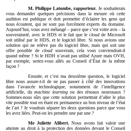
M. Philippe
Latombe, rapporteur.
Je souhaiterais
vous demander quelques précisions dans la mesure où cette
audition est publique et doit permettre d’éclairer les gens qui
nous écoutent, qui ne sont pas forcément experts du domaine.
Aujourd’hui, vous avez mélangé – parce que c’est votre avis – la
souveraineté, avec le HDS et le fait que le
cloud
de Microsoft
soit utilisé par le HDS, et le logiciel libre. Si nous avions une
solution qui ne relève pas du logiciel libre, mais qui soit une
offre possible de
cloud
souverain, cela vous conviendrait-il
quand même ? Si le HDH n’avait pas utilisé Azure mais OVH,
par exemple, seriez-vous allés au Conseil d’État de la même
façon ?
Ensuite, et c’est ma deuxième question, le logiciel
libre nous assure-t-il de ne pas passer à côté des innovations
dans l’avancée technologique, notamment de l’intelligence
artificielle, du
machine learning
ou des réseaux neuronaux ?
Sommes-nous sûrs que cette solution permettrait d’aller le plus
vite possible tout en étant en permanence au bon niveau de l’état
de l’art ? Je voudrais séparer les deux questions parce que vous
les avez liées. Peut-on les prendre une par une ?
Me
Juliette
Alibert.
Nous avons fait valoir une
atteinte au droit à la protection des données devant le Conseil