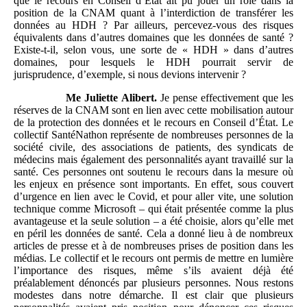
que le recours en Conseil d’État ait pu jouer un rôle dans la
position de la CNAM quant à l’interdiction de transférer les
données au HDH ? Par ailleurs, percevez-vous des risques
équivalents dans d’autres domaines que les données de santé ?
Existe-t-il, selon vous, une sorte de « HDH » dans d’autres
domaines, pour lesquels le HDH pourrait servir de
jurisprudence, d’exemple, si nous devions intervenir ?
Me
Juliette
Alibert.
Je pense effectivement que les
réserves de la CNAM sont en lien avec cette mobilisation autour
de la protection des données et le recours en Conseil d’État. Le
collectif SantéNathon représente de nombreuses personnes de la
société civile, des associations de patients, des syndicats de
médecins mais également des personnalités ayant travaillé sur la
santé. Ces personnes ont soutenu le recours dans la mesure où
les enjeux en présence sont importants. En effet, sous couvert
d’urgence en lien avec le Covid, et pour aller vite, une solution
technique comme Microsoft – qui était présentée comme la plus
avantageuse et la seule solution – a été choisie, alors qu’elle met
en péril les données de santé. Cela a donné lieu à de nombreux
articles de presse et à de nombreuses prises de position dans les
médias. Le collectif et le recours ont permis de mettre en lumière
l’importance des risques, même s’ils avaient déjà été
préalablement dénoncés par plusieurs personnes. Nous restons
modestes dans notre démarche. Il est clair que plusieurs