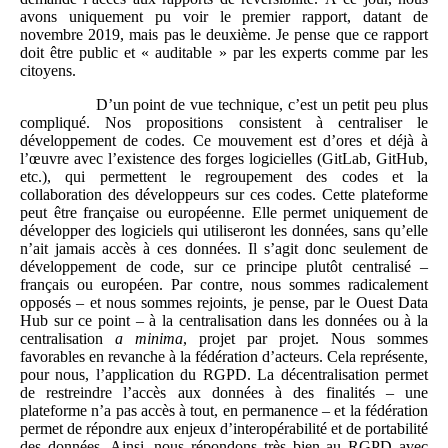
avons uniquement pu voir le premier rapport, datant de
novembre 2019, mais pas le deuxième. Je pense que ce rapport
doit être public et « auditable » par les experts comme par les
citoyens.
D’un point de vue technique, c’est un petit peu plus
compliqué. Nos propositions consistent à centraliser le
développement de codes. Ce mouvement est d’ores et déjà à
l’œuvre avec l’existence des forges logicielles (GitLab, GitHub,
etc.), qui permettent le regroupement des codes et la
collaboration des développeurs sur ces codes. Cette plateforme
peut être française ou européenne. Elle permet uniquement de
développer des logiciels qui utiliseront les données, sans qu’elle
n’ait jamais accès à ces données. Il s’agit donc seulement de
développement de code, sur ce principe plutôt centralisé –
français ou européen. Par contre, nous sommes radicalement
opposés – et nous sommes rejoints, je pense, par le Ouest Data
Hub sur ce point – à la centralisation dans les données ou à la
centralisation
a minima
, projet par projet. Nous sommes
favorables en revanche à la fédération d’acteurs. Cela représente,
pour nous, l’application du RGPD. La décentralisation permet
de restreindre l’accès aux données à des finalités – une
plateforme n’a pas accès à tout, en permanence – et la fédération
permet de répondre aux enjeux d’interopérabilité et de portabilité
des données. Ainsi, nous répondons très bien au RGPD avec