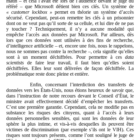
matin – et cela l’avait été lors de l’audience devant le juge du
référé – que Microsoft détient bien ces clés. Un système de
«
customer lockbox
»
permet en théorie un système d’accès
sécurisé. Cependant, peut-on remettre les clés à un prisonnier
dont on ne veut pas qu’il sorte de sa cellule, et lui dire de ne pas
y toucher ? Techniquement, il n’y a aucune modalité qui
empêche l’accès aux données par Microsoft. Par ailleurs, dès
lors que ces données sont utilisées à des fins de recherche,
d’intelligence artificielle – et, encore une fois, nous le rappelons,
nous ne sommes pas contre la recherche –, cela signifie qu’elles
sont à un moment déchiffrées. Pour permettre à ces
data
scientists
de faire leur travail, il faut bien qu’elles soient
déchiffrées. Elles leur sont délivrées de façon déchiffrée. La
problématique reste donc pleine et entière.
Enfin, concernant l’interdiction des transferts de
données vers les États-Unis, nous étions heureux de savoir que,
dans l’instruction de notre recours devant le Conseil d’État, le
ministre avait effectivement décidé d’empêcher les transferts.
C’est une première garantie. Cependant, cela ne modifie pas en
substance les risques des citoyens, quant à l’accès à leurs
données personnelles sensibles, qui sont les données de leur
sphère la plus intime, et vis-à-vis desquelles ils peuvent être
victimes de discrimination (par exemple s’ils ont le VIH). Ces
risques sont toujours présents, comme l’ont souligné le juge de