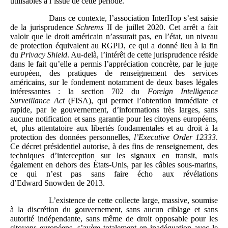
utilisables à l’issue de cette période.
Dans ce contexte, l’association InterHop s’est saisie
de la jurisprudence
Schrems
II de juillet 2020. Cet arrêt a fait
valoir que le droit américain n’assurait pas, en l’état, un niveau
de protection équivalent au RGPD, ce qui a donné lieu à la fin
du
Privacy Shield
. Au-delà, l’intérêt de cette jurisprudence réside
dans le fait qu’elle a permis l’appréciation concrète, par le juge
européen, des pratiques de renseignement des services
américains, sur le fondement notamment de deux bases légales
intéressantes : la section 702 du
Foreign Intelligence
Surveillance Act
(FISA), qui permet l’obtention immédiate et
rapide, par le gouvernement, d’informations très larges, sans
aucune notification et sans garantie pour les citoyens européens,
et, plus attentatoire aux libertés fondamentales et au droit à la
protection des données personnelles,
l’Executive Order
12333
.
Ce décret présidentiel autorise, à des fins de renseignement, des
techniques d’interception sur les signaux en transit, mais
également en dehors des États-Unis, par les câbles sous-marins,
ce qui n’est pas sans faire écho aux révélations
d’Edward Snowden de 2013.
L’existence de cette collecte large, massive, soumise
à la discrétion du gouvernement, sans aucun ciblage et sans
autorité indépendante, sans même de droit opposable pour les
citoyens européens, s’avère totalement en inadéquation avec le