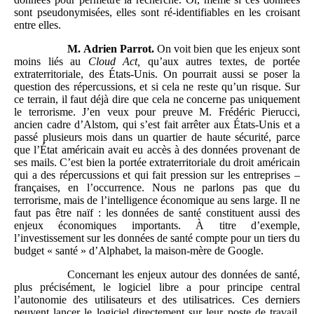
sont pseudonymisées, elles sont ré-identifiables en les croisant
entre elles.
M.
Adrien
Parrot.
On voit bien que les enjeux sont
moins liés au
Cloud Act,
qu’aux autres textes, de portée
extraterritoriale, des États-Unis. On pourrait aussi se poser la
question des répercussions, et si cela ne reste qu’un risque. Sur
ce terrain, il faut déjà dire que cela ne concerne pas uniquement
le terrorisme. J’en veux pour preuve M. Frédéric Pierucci,
ancien cadre d’Alstom, qui s’est fait arrêter aux États-Unis et a
passé plusieurs mois dans un quartier de haute sécurité, parce
que l’État américain avait eu accès à des données provenant de
ses mails. C’est bien la portée extraterritoriale du droit américain
qui a des répercussions et qui fait pression sur les entreprises –
françaises, en l’occurrence. Nous ne parlons pas que du
terrorisme, mais de l’intelligence économique au sens large. Il ne
faut pas être naïf : les données de santé constituent aussi des
enjeux économiques importants. À titre d’exemple,
l’investissement sur les données de santé compte pour un tiers du
budget « santé » d’Alphabet, la maison-mère de Google.
Concernant les enjeux autour des données de santé,
plus précisément, le logiciel libre a pour principe central
l’autonomie des utilisateurs et des utilisatrices. Ces derniers
peuvent lancer le logiciel directement sur leur poste de travail.