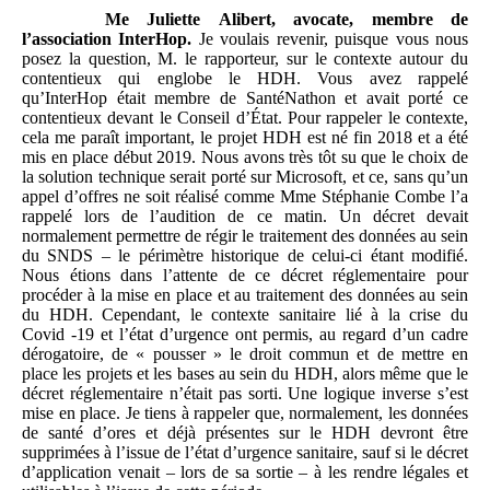
Me
Juliette
Alibert, avocate, membre de
l’association InterHop.
Je voulais revenir, puisque vous nous
posez la question, M. le rapporteur, sur le contexte autour du
contentieux qui englobe le HDH. Vous avez rappelé
qu’InterHop était membre de SantéNathon et avait porté ce
contentieux devant le Conseil d’État. Pour rappeler le contexte,
cela me paraît important, le projet HDH est né fin 2018 et a été
mis en place début 2019. Nous avons très tôt su que le choix de
la solution technique serait porté sur Microsoft, et ce, sans qu’un
appel d’offres ne soit réalisé comme Mme Stéphanie Combe l’a
rappelé lors de l’audition de ce matin. Un décret devait
normalement permettre de régir le traitement des données au sein
du SNDS – le périmètre historique de celui-ci étant modifié.
Nous étions dans l’attente de ce décret réglementaire pour
procéder à la mise en place et au traitement des données au sein
du HDH. Cependant, le contexte sanitaire lié à la crise du
Covid -19 et l’état d’urgence ont permis, au regard d’un cadre
dérogatoire, de « pousser » le droit commun et de mettre en
place les projets et les bases au sein du HDH, alors même que le
décret réglementaire n’était pas sorti. Une logique inverse s’est
mise en place. Je tiens à rappeler que, normalement, les données
de santé d’ores et déjà présentes sur le HDH devront être
supprimées à l’issue de l’état d’urgence sanitaire, sauf si le décret
d’application venait – lors de sa sortie – à les rendre légales et