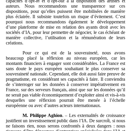
capacités d’
opt
‑
in
et d’
opt
‑
out
à la disposition des artistes et
auteurs. Nous recommandons une transparence sur ces
dispositions, pour qu’elles puissent être mobilisées de manière
plus éclairée. Il subsiste toutefois un risque d’évitement. C’est
pourquoi nous recommandons également le développement
d’une plateforme de mise en relation des ayants droit avec les
sociétés d’IA, pour leur permettre de négocier, le cas échéant de
manière collective, l’utilisation et la rémunération de leurs
créations.
Pour ce qui est de la souveraineté, nous avons
beaucoup placé la réflexion au niveau européen, car les
montants financiers à engager sont considérables. La France est
sans doute le pays européen souhaitant le plus conserver sa
souveraineté nationale. Cependant, elle doit aussi faire preuve de
pragmatisme, en considérant ses capacités à faire. Il conviendra
de s’interroger sur les données à conserver impérativement en
France, sur des serveurs français, ainsi que sur les données qu’il
ne serait pas viable économiquement d’exploiter ainsi et vis‑à‑vis
desquelles une réflexion pourrait être menée à l’échelle
européenne ou avec d’autres acteurs internationaux.
M. Philippe Aghion
. – Les externalités de croissance
justifient un investissement public dans l’IA. De surcroît, si nous
ne faisons rien, nous serons confrontés à deux dangers : nous