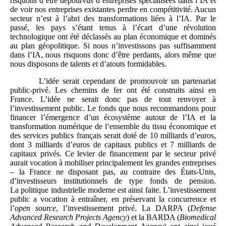
risquons d’être dépourvus d’entreprises spécialisées dans l’IA et
de voir nos entreprises existantes perdre en compétitivité. Aucun
secteur n’est à l’abri des transformations liées à l’IA. Par le
passé, les pays s’étant tenus à l’écart d’une révolution
technologique ont été déclassés au plan économique et dominés
au plan géopolitique. Si nous n’investissons pas suffisamment
dans l’IA, nous risquons donc d’être perdants, alors même que
nous disposons de talents et d’atouts formidables.
L’idée serait cependant de promouvoir un partenariat
public-privé. Les chemins de fer ont été construits ainsi en
France. L’idée ne serait donc pas de tout renvoyer à
l’investissement public. Le fonds que nous recommandons pour
financer l’émergence d’un écosystème autour de l’IA et la
transformation numérique de l’ensemble du tissu économique et
des services publics français serait doté de 10 milliards d’euros,
dont 3 milliards d’euros de capitaux publics et 7 milliards de
capitaux privés. Ce levier de financement par le secteur privé
aurait vocation à mobiliser principalement les grandes entreprises
– la France ne disposant pas, au contraire des États‑Unis,
d’investisseurs institutionnels de type fonds de pension.
La politique industrielle moderne est ainsi faite. L’investissement
public a vocation à entraîner, en préservant la concurrence et
l’
open source
, l’investissement privé. La DARPA (
Defense
Advanced Research Projects Agency
) et la BARDA (
Biomedical