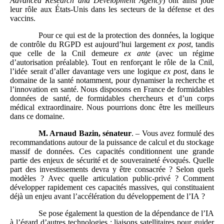
Advanced Research and Development Agency
) ont ainsi joué
leur rôle aux États‑Unis dans les secteurs de la défense et des
vaccins.
Pour ce qui est de la protection des données, la logique
de contrôle du RGPD est aujourd’hui largement
ex
post
, tandis
que celle de la Cnil demeure
ex
ante
(avec un régime
d’autorisation préalable). Tout en renforçant le rôle de la Cnil,
l’idée serait d’aller davantage vers une logique
ex
post
, dans le
domaine de la santé notamment, pour dynamiser la recherche et
l’innovation en santé. Nous disposons en France de formidables
données de santé, de formidables chercheurs et d’un corps
médical extraordinaire. Nous pourrions donc être les meilleurs
dans ce domaine.
M. Arnaud Bazin, sénateur
. – Vous avez formulé des
recommandations autour de la puissance de calcul et du stockage
massif de données. Ces capacités conditionnent une grande
partie des enjeux de sécurité et de souveraineté évoqués. Quelle
part des investissements devra y être consacrée ? Selon quels
modèles ? Avec quelle articulation public‑privé ? Comment
développer rapidement ces capacités massives, qui constituaient
déjà un enjeu avant l’accélération du développement de l’IA ?
Se pose également la question de la dépendance de l’IA
à l’égard d’autres technologies : liaisons satellitaires pour guider