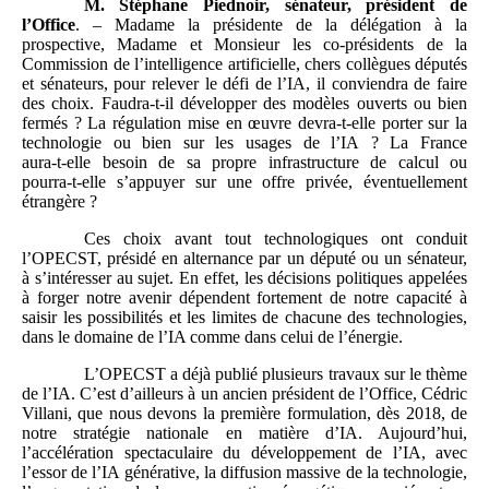
M. Stéphane Piednoir, sénateur, président de
l’Office
. – Madame la présidente de la délégation à la
prospective, Madame et Monsieur les co‑présidents de la
Commission de l’intelligence artificielle, chers collègues députés
et sénateurs, pour relever le défi de l’IA, il conviendra de faire
des choix. Faudra‑t‑il développer des modèles ouverts ou bien
fermés ? La régulation mise en œuvre devra‑t‑elle porter sur la
technologie ou bien sur les usages de l’IA ? La France
aura‑t‑elle besoin de sa propre infrastructure de calcul ou
pourra‑t‑elle s’appuyer sur une offre privée, éventuellement
étrangère ?
Ces choix avant tout technologiques ont conduit
l’OPECST, présidé en alternance par un député ou un sénateur,
à s’intéresser au sujet. En effet, les décisions politiques appelées
à forger notre avenir dépendent fortement de notre capacité à
saisir les possibilités et les limites de chacune des technologies,
dans le domaine de l’IA comme dans celui de l’énergie.
L’OPECST a déjà publié plusieurs travaux sur le thème
de l’IA. C’est d’ailleurs à un ancien président de l’Office, Cédric
Villani, que nous devons la première formulation, dès 2018, de
notre stratégie nationale en matière d’IA. Aujourd’hui,
l’accélération spectaculaire du développement de l’IA, avec
l’essor de l’IA générative, la diffusion massive de la technologie,