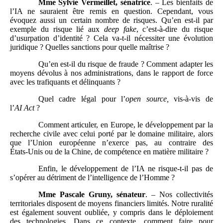
Mme Sylvie Vermeillet, sénatrice
. – Les bienfaits de
l’IA ne sauraient être remis en question. Cependant, vous
évoquez aussi un certain nombre de risques. Qu’en est‑il par
exemple du risque lié aux
deep fake
, c’est‑à‑dire du risque
d’usurpation d’identité ? Cela va‑t‑il nécessiter une évolution
juridique ? Quelles sanctions pour quelle maîtrise ?
Qu’en est‑il du risque de fraude ? Comment adapter les
moyens dévolus à nos administrations, dans le rapport de force
avec les trafiquants et délinquants ?
Quel cadre légal pour l’
open source,
vis‑à‑vis de
l’
AI
Act
?
Comment articuler, en Europe, le développement par la
recherche civile avec celui porté par le domaine militaire, alors
que l’Union européenne n’exerce pas, au contraire des
États‑Unis ou de la Chine, de compétence en matière militaire ?
Enfin, le développement de l’IA ne risque‑t‑il pas de
s’opérer au détriment de l’intelligence de l’Homme ?
Mme Pascale Gruny, sénateur
. – Nos collectivités
territoriales disposent de moyens financiers limités. Notre ruralité
est également souvent oubliée, y compris dans le déploiement
des technologies. Dans ce contexte, comment faire pour