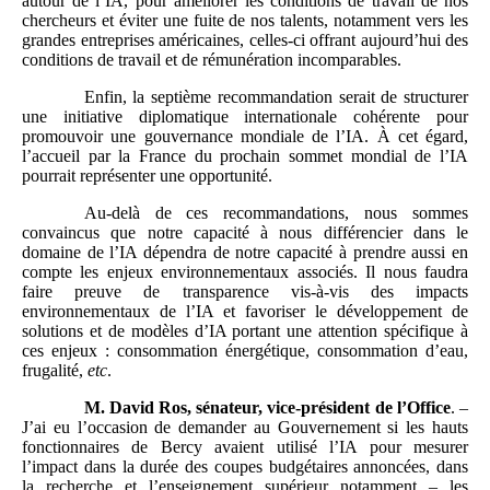
autour de l’IA, pour améliorer les conditions de travail de nos
chercheurs et éviter une fuite de nos talents, notamment vers les
grandes entreprises américaines, celles‑ci offrant aujourd’hui des
conditions de travail et de rémunération incomparables.
Enfin, la septième recommandation serait de structurer
une initiative diplomatique internationale cohérente pour
promouvoir une gouvernance mondiale de l’IA. À cet égard,
l’accueil par la France du prochain sommet mondial de l’IA
pourrait représenter une opportunité.
Au‑delà de ces recommandations, nous sommes
convaincus que notre capacité à nous différencier dans le
domaine de l’IA dépendra de notre capacité à prendre aussi en
compte les enjeux environnementaux associés. Il nous faudra
faire preuve de transparence vis‑à‑vis des impacts
environnementaux de l’IA et favoriser le développement de
solutions et de modèles d’IA portant une attention spécifique à
ces enjeux : consommation énergétique, consommation d’eau,
frugalité,
etc
.
M. David Ros, sénateur, vice-président de l’Office
. –
J’ai eu l’occasion de demander au Gouvernement si les hauts
fonctionnaires de Bercy avaient utilisé l’IA pour mesurer
l’impact dans la durée des coupes budgétaires annoncées, dans
la recherche et l’enseignement supérieur notamment – les