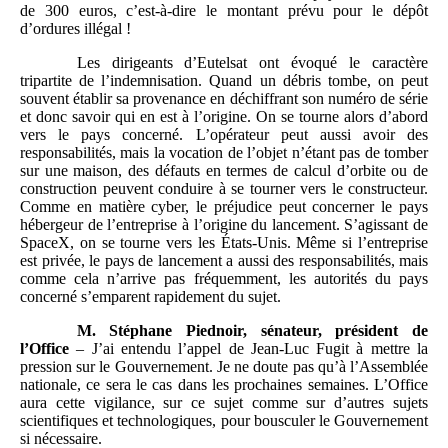
de 300 euros, c’est-à-dire le montant prévu pour le dépôt
d’ordures illégal !
Les dirigeants d’Eutelsat ont évoqué le caractère
tripartite de l’indemnisation. Quand un débris tombe, on peut
souvent établir sa provenance en déchiffrant son numéro de série
et donc savoir qui en est à l’origine. On se tourne alors d’abord
vers le pays concerné. L’opérateur peut aussi avoir des
responsabilités, mais la vocation de l’objet n’étant pas de tomber
sur une maison, des défauts en termes de calcul d’orbite ou de
construction peuvent conduire à se tourner vers le constructeur.
Comme en matière cyber, le préjudice peut concerner le pays
hébergeur de l’entreprise à l’origine du lancement. S’agissant de
SpaceX, on se tourne vers les États-Unis. Même si l’entreprise
est privée, le pays de lancement a aussi des responsabilités, mais
comme cela n’arrive pas fréquemment, les autorités du pays
concerné s’emparent rapidement du sujet.
M. Stéphane Piednoir, sénateur, président de
l’Office
– J’ai entendu l’appel de Jean-Luc Fugit à mettre la
pression sur le Gouvernement. Je ne doute pas qu’à l’Assemblée
nationale, ce sera le cas dans les prochaines semaines. L’Office
aura cette vigilance, sur ce sujet comme sur d’autres sujets
scientifiques et technologiques, pour bousculer le Gouvernement
si nécessaire.