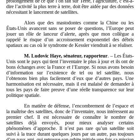
prolongement de ce que l’on fait sur Terre, l’agriculture, c’est-à-
dire l’activité la plus terre à terre, doit être aidée par des données
nécessitant le lancement de satellites.
Alors que des mastodontes comme la Chine ou les
États-Unis avancent sans se poser de questions, l’Europe peut
jouer un rôle de lanceur d’alerte, après que mon collègue a
rappelé le risque d’un accroissement exponentiel des débris
spatiaux au cas où le syndrome de Kessler viendrait à se réaliser.
M. Ludovic Haye, sénateur, rapporteur
. – Les États-
Unis sont le pays qui tient l’inventaire le plus à jour et ils ont de
bons échanges avec la France et l’Europe. Si nous avons besoin
d’information sur l’existence de tel ou tel satellite, nous
l’obtenons bien plus facilement d’eux que d’autres pays. Une
harmonisation est nécessaire, mais il est malaisé de demander à
tous les pays de faire preuve d’une réelle transparence sur leur
politique spatiale.
En matière de défense, l’encombrement de l’espace et
la maîtrise des satellites, donc de l’inventaire, nous intéressent au
premier chef. Il est nécessaire de connaître le nombre de
satellites déjà envoyés, pour mieux analyser certains
phénomènes d’approche. Il n’est pas rare qu’un satellite soit
suivi à la trace durant quelques jours par un autre, pas toujours
d’un pays ami, qui retrouve son orbite initiale une fois sa mission