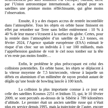
par l’Union astronomique internationale, a adopté pour ses
satellites une peinture moins réfléchissante, qui gêne moins
l’observation.
Ensuite, il y a des risques accrus de rentrée incontrôlée
dans l’atmosphère. Tous les objets en orbite basse finissent en
effet par retomber sur Terre sans brûler entièrement : 10 % à
40 % de leur masse s’écrasent à la surface du globe. Certes, pour
la rentrée dans l’atmosphère d’un satellite de 2,3 tonnes, en
février 2024, l’Agence spatiale européenne (ESA) estimait le
risque d’un choc sur un individu à 1 sur 100 milliards, mais
l’appréhension gauloise de voir le ciel nous tomber sur la tête
n’en reste pas moins fondée…
Enfin, le problème le plus préoccupant est celui des
collisions potentielles.
En orbite basse, les objets se déplacent à
la vitesse moyenne de 7,5 km/seconde, vitesse à laquelle un
débris en aluminium d’un millimètre de rayon produit autant de
dégâts qu’une boule de bowling lancée à 100 km/h.
La collision la plus importante connue à ce jour est
celle des satellites Kosmos 2251 et Iridium 33, qui, le 10 février
2009, se sont percutés au-dessus de la Sibérie à 789 kilomètres
d’altitude. Le premier était un ancien satellite russe qui n’était
plus en service depuis 1995, mais la trajectoire de l’autre, encore