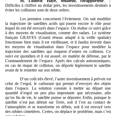
M. Ludovic Haye, sénateur, corapporteur
. –
Difficiles à chiffrer au dollar près, les investissements destinés à
éviter les collisions sont de deux ordres.
Les premiers concernent l’évitement. On sait modifier
la trajectoire de satellites actifs qui jouent encore le rôle pour
lequel ils ont été envoyés dans l’espace. On réalise ce suivi grâce
à des moyens de visualisation, comme des radars. Le système
français GRAVES (Grand réseau adapté à la veille spatiale)
fonctionne bien mais il est vieillissant, et il faudra investir dans
les moyens de visualisation dans l’espace pour modifier la
trajectoire des satellites qui risquent d’entrer en collision. Ce
suivi est quotidien et il est assuré, en matière de défense, par le
Commandement de l’espace. Après des calculs astronomiques,
en cas de risque de collision, on déporte légèrement le satellite
avant de le remettre sur son orbite.
D’un coût très élevé, l’autre investissement à prévoir est
celui de l’ergol, le carburant qui permet d’envoyer des objets
dans l’espace. La solution consiste à mettre au départ une
quantité d’ergol un peu plus importante que nécessaire, afin
qu’en fin de vie, le satellite puisse se déporter. Enfin, puisque le
satellite n’est pas détruit sur Terre, soit il l’est au contact de
l’atmosphère et se transforme en débris, soit il est envoyé vers
des orbites cimetières. Certes, on déplace le problème, mais c’est