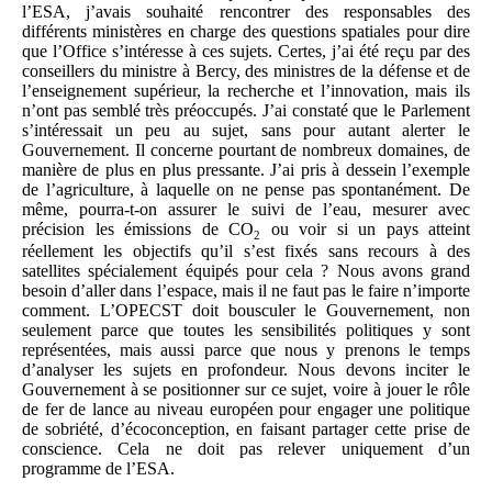
l’ESA, j’avais souhaité rencontrer des responsables des
différents ministères en charge des questions spatiales pour dire
que l’Office s’intéresse à ces sujets. Certes, j’ai été reçu par des
conseillers du ministre à Bercy, des ministres de la défense et de
l’enseignement supérieur, la recherche et l’innovation, mais ils
n’ont pas semblé très préoccupés. J’ai constaté que le Parlement
s’intéressait un peu au sujet, sans pour autant alerter le
Gouvernement. Il concerne pourtant de nombreux domaines, de
manière de plus en plus pressante. J’ai pris à dessein l’exemple
de l’agriculture, à laquelle on ne pense pas spontanément. De
même, pourra-t-on assurer le suivi de l’eau, mesurer avec
précision les émissions de CO
ou voir si un pays atteint
2
réellement les objectifs qu’il s’est fixés sans recours à des
satellites spécialement équipés pour cela ? Nous avons grand
besoin d’aller dans l’espace, mais il ne faut pas le faire n’importe
comment. L’OPECST doit bousculer le Gouvernement, non
seulement parce que toutes les sensibilités politiques y sont
représentées, mais aussi parce que nous y prenons le temps
d’analyser les sujets en profondeur. Nous devons inciter le
Gouvernement à se positionner sur ce sujet, voire à jouer le rôle
de fer de lance au niveau européen pour engager une politique
de sobriété, d’écoconception, en faisant partager cette prise de
conscience. Cela ne doit pas relever uniquement d’un
programme de l’ESA.