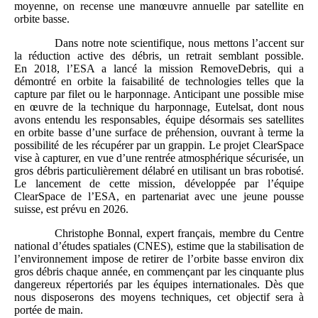
moyenne, on recense une manœuvre annuelle par satellite en
orbite basse.
Dans notre note scientifique, nous mettons l’accent sur
la réduction active des débris, un retrait semblant possible.
En 2018, l’ESA a lancé la mission RemoveDebris, qui a
démontré en orbite la faisabilité de technologies telles que la
capture par filet ou le harponnage. Anticipant une possible mise
en œuvre de la technique du harponnage, Eutelsat, dont nous
avons entendu les responsables, équipe désormais ses satellites
en orbite basse d’une surface de préhension, ouvrant à terme la
possibilité de les récupérer par un grappin. Le projet ClearSpace
vise à capturer, en vue d’une rentrée atmosphérique sécurisée, un
gros débris particulièrement délabré en utilisant un bras robotisé.
Le lancement de cette mission, développée par l’équipe
ClearSpace de l’ESA, en partenariat avec une jeune pousse
suisse, est prévu en 2026.
Christophe Bonnal, expert français, membre du Centre
national d’études spatiales (CNES), estime que la stabilisation de
l’environnement impose de retirer de l’orbite basse environ dix
gros débris chaque année, en commençant par les cinquante plus
dangereux répertoriés par les équipes internationales. Dès que
nous disposerons des moyens techniques, cet objectif sera à
portée de main.