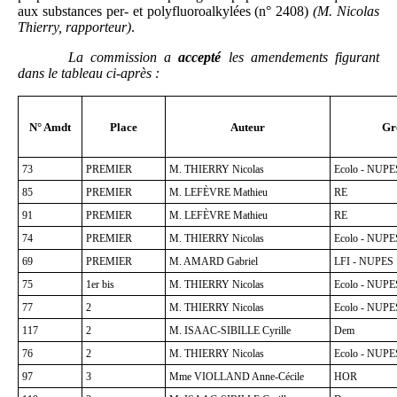
aux substances per- et polyfluoroalkylées
(n° 2408)
(M.
Nicolas
Thierry, rapporteur)
.
La commission a
accepté
les amendements figurant
dans le tableau ci-après
:
N° Amdt
Place
Auteur
Gr
73
PREMIER
M. THIERRY Nicolas
Ecolo - NUPE
85
PREMIER
M. LEFÈVRE Mathieu
RE
91
PREMIER
M. LEFÈVRE Mathieu
RE
74
PREMIER
M. THIERRY Nicolas
Ecolo - NUPE
69
PREMIER
M. AMARD Gabriel
LFI - NUPES
75
1er bis
M. THIERRY Nicolas
Ecolo - NUPE
77
2
M. THIERRY Nicolas
Ecolo - NUPE
117
2
M. ISAAC-SIBILLE Cyrille
Dem
76
2
M. THIERRY Nicolas
Ecolo - NUPE
97
3
Mme VIOLLAND Anne-Cécile
HOR