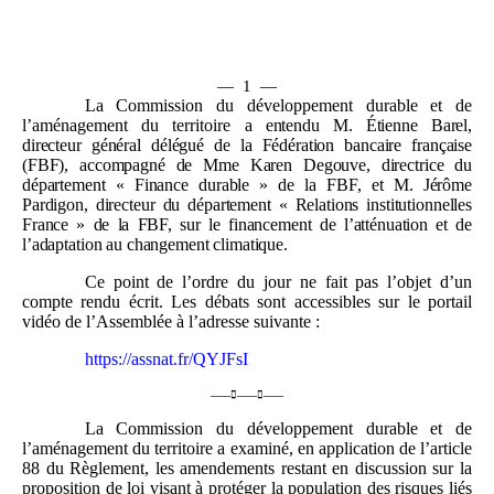
—
1
—
La Commission du développement durable et de
l’aménagement du territoire a
entendu M.
Étienne Barel,
directeur général délégué de la Fédération bancaire française
(FBF), accompagné de Mme
Karen Degouve, directrice du
département «
Finance durable
» de la FBF, et M.
Jérôme
Pardigon, directeur du département «
Relations institutionnelles
France
» de la FBF, sur le financement de l’atténuation et de
l’adaptation au changement climatique.
Ce point de l’ordre du jour ne fait pas l’objet d’un
compte rendu écrit. Les débats sont accessibles sur le portail
vidéo de l’Assemblée à l’adresse suivante :
https://assnat.fr/QYJFsI
——

——

——
La Commission du développement durable et de
l’aménagement du territoire a examiné, en application de l’article
88 du Règlement, les amendements restant en discussion sur la
proposition de loi visant à protéger la population des risques liés