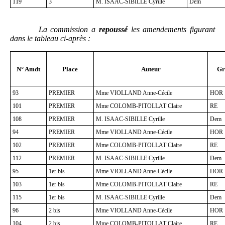
119
3
M. ISAAC-SIBILLE Cyrille
Dem
La commission a
repoussé
les amendements figurant
dans le tableau ci-après
:
N° Amdt
Place
Auteur
Gr
93
PREMIER
Mme VIOLLAND Anne-Cécile
HOR
101
PREMIER
Mme COLOMB-PITOLLAT Claire
RE
108
PREMIER
M. ISAAC-SIBILLE Cyrille
Dem
94
PREMIER
Mme VIOLLAND Anne-Cécile
HOR
102
PREMIER
Mme COLOMB-PITOLLAT Claire
RE
112
PREMIER
M. ISAAC-SIBILLE Cyrille
Dem
95
1er bis
Mme VIOLLAND Anne-Cécile
HOR
103
1er bis
Mme COLOMB-PITOLLAT Claire
RE
115
1er bis
M. ISAAC-SIBILLE Cyrille
Dem
96
2 bis
Mme VIOLLAND Anne-Cécile
HOR
104
2 bis
Mme COLOMB-PITOLLAT Claire
RE