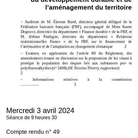
l’aménagement du territoire
–
Audition de M.
Étienne Barel, directeur général délégué de la
Fédération bancaire française (FBF), accompagné de Mme
Karen
Degouve, directrice du département «
Finance durable
» de la FBF, et
M.
Jérôme Pardigon, directeur du département «
Relations
institutionnelles France
» de la FBF, sur le financement de
l’atténuation et de l’adaptation au changement climatique
2
–
Examen, en application de l’article 88 du Règlement, des
amendements restant en discussion sur la proposition de loi visant à
protéger la population des risques liés aux substances per- et
polyfluoroalkylées
(n°
2408)
(M.
Nicolas Thierry, rapporteur)
2
–
Informations relatives à la commission
.....................
3
Mercredi 3 avril 2024
Séance de 9 heures 30
Compte rendu n° 49