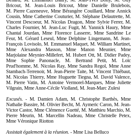
Bricout, M. Jean-Louis Bricout, Mme Danielle Brulebois,
M. Pierre Cazeneuve, Mme Bérangère Couillard, Mme Annick
Cousin, Mme Catherine Couturier, M. Stéphane Delautrette, M.
Vincent Descoeur, M. Nicolas Dragon, Mme Sylvie Ferrer, M.
Charles Fournier, M. Jean-Luc Fugit, M. Yannick Haury, Mme
Chantal Jourdan, Mme Florence Lasserre, Mme Sandrine Le
Feur, M. Gérard Leseul, Mme Delphine Lingemann, M. Jean-
François Lovisolo, M. Emmanuel Maquet, M. William Martinet,
Mme Alexandra Masson, Mme Manon Meunier, Mme
Marjolaine Meynier-Millefert, M. Hubert Ott, M. Didier Padey,
Mme Sophie Panonacle, M. Bertrand Petit, M. Loïc
Prud'homme, M. Nicolas Ray, Mme Sandra Regol, Mme Anne
Stambach-Terrenoir, M. Jean-Pierre Taite, M. Vincent Thiébaut,
M. Nicolas Thierry, Mme Huguette Tiegna, M. David Valence,
M. Pierre Vatin, M. Antoine Vermorel-Marques, Mme Juliette
Vilgrain, Mme Anne-Cécile Violland, M. Jean-Marc Zulesi
Excusés. -
M. Damien Adam, M. Christophe Barthès, Mme
Nathalie Bassire, M. Olivier Becht, M. Aymeric Caron, M. Jean-
Victor Castor, Mme Clémence Guetté, M. Matthieu Marchio, M.
Pierre Meurin, M. Marcellin Nadeau, Mme Christelle Petex,
Mme Véronique Riotton
Assistait également à la réunion. -
Mme Lisa Belluco