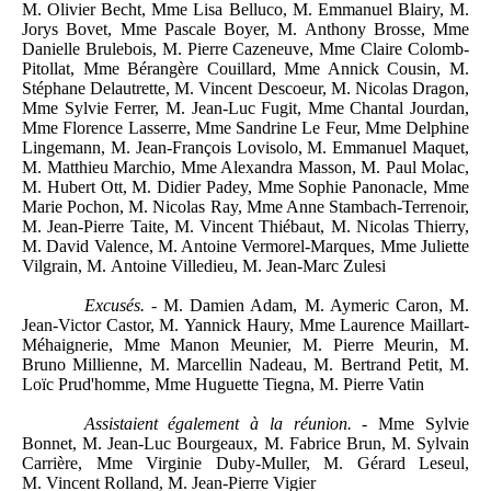
M. Olivier Becht, Mme Lisa Belluco, M. Emmanuel Blairy, M.
Jorys Bovet, Mme Pascale Boyer, M. Anthony Brosse, Mme
Danielle Brulebois, M. Pierre Cazeneuve, Mme Claire Colomb-
Pitollat, Mme Bérangère Couillard, Mme Annick Cousin, M.
Stéphane Delautrette, M. Vincent Descoeur, M. Nicolas Dragon,
Mme Sylvie Ferrer, M. Jean-Luc Fugit, Mme Chantal Jourdan,
Mme Florence Lasserre, Mme Sandrine Le Feur, Mme Delphine
Lingemann, M. Jean-François Lovisolo, M. Emmanuel Maquet,
M. Matthieu Marchio, Mme Alexandra Masson, M. Paul Molac,
M. Hubert Ott, M. Didier Padey, Mme Sophie Panonacle, Mme
Marie Pochon, M. Nicolas Ray, Mme Anne Stambach-Terrenoir,
M. Jean-Pierre Taite, M. Vincent Thiébaut, M. Nicolas Thierry,
M. David Valence, M. Antoine Vermorel-Marques, Mme Juliette
Vilgrain, M. Antoine Villedieu, M. Jean-Marc Zulesi
Excusés. -
M. Damien Adam, M. Aymeric Caron, M.
Jean-Victor Castor, M. Yannick Haury, Mme Laurence Maillart-
Méhaignerie, Mme Manon Meunier, M. Pierre Meurin, M.
Bruno Millienne, M. Marcellin Nadeau, M. Bertrand Petit, M.
Loïc Prud'homme, Mme Huguette Tiegna, M. Pierre Vatin
Assistaient également à la réunion. -
Mme Sylvie
Bonnet, M. Jean-Luc Bourgeaux, M. Fabrice Brun, M. Sylvain
Carrière, Mme Virginie Duby-Muller, M. Gérard Leseul,
M. Vincent Rolland, M. Jean-Pierre Vigier