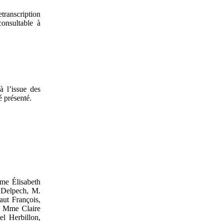
transcription
consultable à
 l’issue des
é présenté.
me Élisabeth
 Delpech, M.
ut François,
, Mme Claire
l Herbillon,