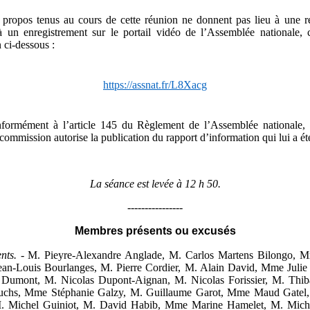
 propos tenus au cours de cette réunion ne donnent pas lieu à une re
à un enregistrement sur le portail vidéo de l’Assemblée nationale, 
n ci-dessous :
https://assnat.fr/L8Xacg
formément à l’article 145 du Règlement de l’Assemblée nationale, à
commission autorise la publication du rapport d’information qui lui a ét
La séance est levée à 12
h
50.
----------------
Membres présents ou excusés
nts. -
M. Pieyre-Alexandre Anglade, M. Carlos Martens Bilongo, M
ean-Louis Bourlanges, M. Pierre Cordier, M. Alain David, Mme Julie
i Dumont, M. Nicolas Dupont-Aignan, M. Nicolas Forissier, M. Thiba
chs, Mme Stéphanie Galzy, M. Guillaume Garot, Mme Maud Gatel
. Michel Guiniot, M. David Habib, Mme Marine Hamelet, M. Miche