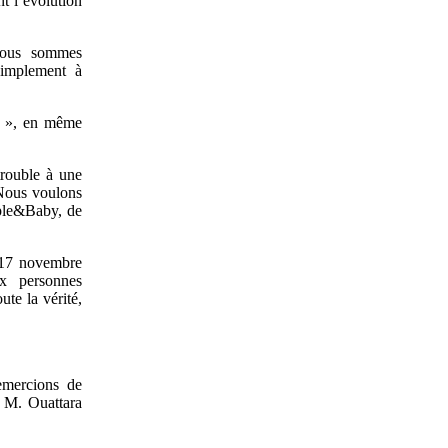
t l’évolution
 nous sommes
simplement à
id », en même
trouble à une
. Nous voulons
ople&Baby, de
u 17 novembre
x personnes
ute la vérité,
emercions de
t M. Ouattara