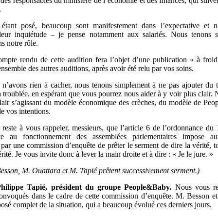
 des responsables du ministère de l’économie et des finances, qui suiven
.
 étant posé, beaucoup sont manifestement dans l’expectative et
 leur inquiétude – je pense notamment aux salariés. Nous tenons 
s notre rôle.
mpte rendu de cette audition fera l’objet d’une publication « à fro
nsemble des autres auditions, après avoir été relu par vos soins.
n’avons rien à cacher, nous tenons simplement à ne pas ajouter du 
à troublée, en espérant que vous pourrez nous aider à y voir plus clair
clair s’agissant du modèle économique des crèches, du modèle de Pe
de vos intentions.
 reste à vous rappeler, messieurs, que l’article 6 de l’ordonnance d
ive au fonctionnement des assemblées parlementaires impose au
par une commission d’enquête de prêter le serment de dire la vérité, to
rité. Je vous invite donc à lever la main droite et à dire : « Je le jure. »
esson, M.
Ouattara et M.
Tapié prêtent successivement serment.)
hilippe Tapié, président du groupe People&Baby.
Nous vous r
onvoqués dans le cadre de cette commission d’enquête. M. Besson e
osé complet de la situation, qui a beaucoup évolué ces derniers jours.