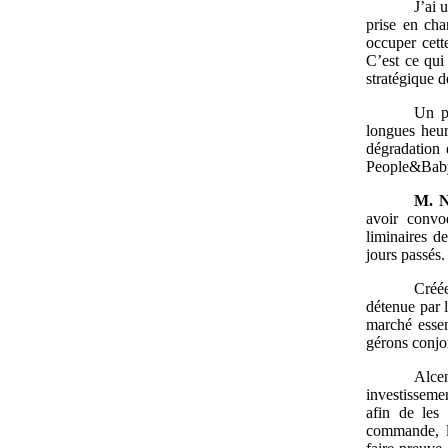
J’ai 
prise en cha
occuper cett
C’est ce qui
stratégique 
Un pr
longues heur
dégradation 
People&Baby,
M.
N
avoir convo
liminaires d
jours passés.
Créée
détenue par 
marché esse
gérons conjo
Alce
investisseme
afin de les 
commande, l