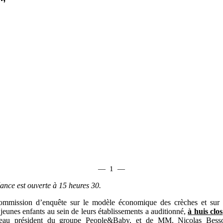
—
1
—
ance est ouverte à
15 heures 30.
ommission d’enquête sur le modèle économique des crèches et sur l
 jeunes enfants au sein de leurs établissements a auditionné,
à huis clos
veau président du groupe People&Baby, et de MM. Nicolas Bess