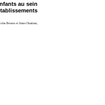
nfants au sein
établissements
olas Besson et Amos Ouattara,