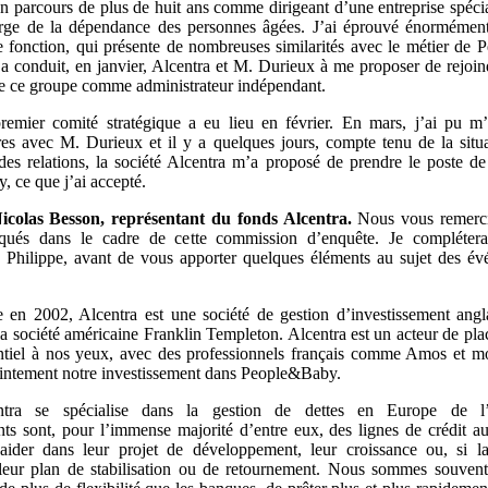
un parcours de plus de huit ans comme dirigeant d’une entreprise spécia
rge de la dépendance des personnes âgées. J’ai éprouvé énormément
e fonction, qui présente de nombreuses similarités avec le métier de
 a conduit, en janvier, Alcentra et M. Durieux à me proposer de rejoin
de ce groupe comme administrateur indépendant.
emier comité stratégique a eu lieu en février. En mars, j’ai pu m’
es avec M. Durieux et il y a quelques jours, compte tenu de la situa
des relations, la société Alcentra m’a proposé de prendre le poste de
 ce que j’ai accepté.
icolas Besson, représentant du fonds Alcentra.
Nous vous remerc
qués dans le cadre de cette commission d’enquête. Je complétera
e Philippe, avant de vous apporter quelques éléments au sujet des é
 en 2002, Alcentra est une société de gestion d’investissement angla
la société américaine Franklin Templeton. Alcentra est un acteur de pla
ntiel à nos yeux, avec des professionnels français comme Amos et m
intement notre investissement dans People&Baby.
ntra se spécialise dans la gestion de dettes en Europe de l
nts sont, pour l’immense majorité d’entre eux, des lignes de crédit au
aider dans leur projet de développement, leur croissance ou, si la
eur plan de stabilisation ou de retournement. Nous sommes souvent