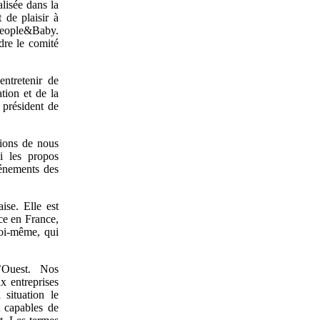
lisée dans la
 de plaisir à
 People&Baby.
dre le comité
entretenir de
tion et de la
 président de
ions de nous
i les propos
vénements des
ise. Elle est
ce en France,
oi-même, qui
’Ouest. Nos
x entreprises
 situation le
 capables de