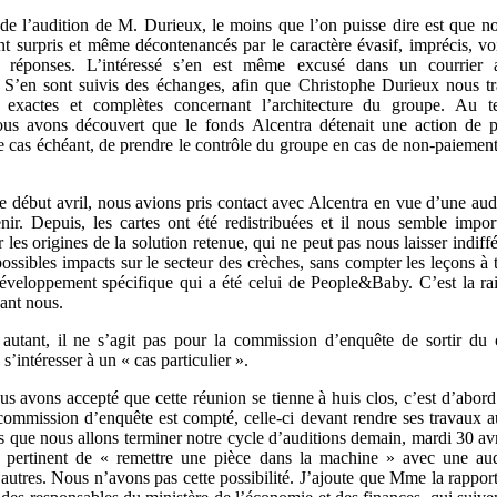
de l’audition de M. Durieux, le moins que l’on puisse dire est que n
nt surpris et même décontenancés par le caractère évasif, imprécis, voi
s réponses. L’intéressé s’en est même excusé dans un courrier 
S’en sont suivis des échanges, afin que Christophe Durieux nous t
s exactes et complètes concernant l’architecture du groupe. Au 
us avons découvert que le fonds Alcentra détenait une action de p
le cas échéant, de prendre le contrôle du groupe en cas de non-paiement 
e début avril, nous avions pris contact avec Alcentra en vue d’une audi
nir. Depuis, les cartes ont été redistribuées et il nous semble impo
r les origines de la solution retenue, qui ne peut pas nous laisser indif
ossibles impacts sur le secteur des crèches, sans compter les leçons à 
veloppement spécifique qui a été celui de People&Baby. C’est la ra
ant nous.
autant, il ne s’agit pas pour la commission d’enquête de sortir d
 s’intéresser à un « cas particulier ».
us avons accepté que cette réunion se tienne à huis clos, c’est d’abord
commission d’enquête est compté, celle-ci devant rendre ses travaux au
s que nous allons terminer notre cycle d’auditions demain, mardi 30 avri
s pertinent de « remettre une pièce dans la machine » avec une aud
’autres. Nous n’avons pas cette possibilité. J’ajoute que Mme la rappor