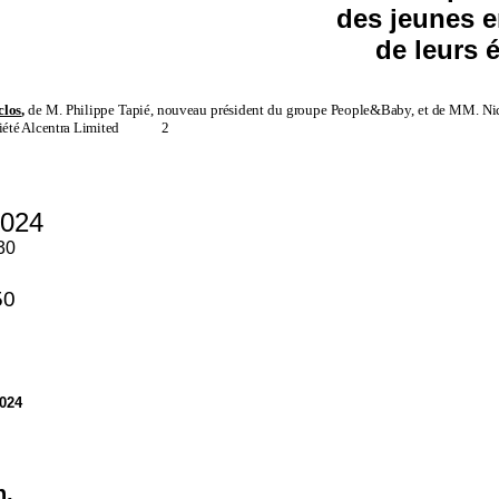
des jeunes e
de leurs 
clos
,
de M.
Philippe Tapié, nouveau président du groupe People&Baby, et de MM. Nic
ciété Alcentra Limited
2
2024
30
50
2024
n,