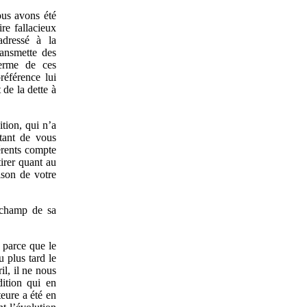
ous avons été
re fallacieux
adressé à la
ransmette des
terme de ces
référence lui
de la dette à
tion, qui n’a
rtant de vous
férents compte
tirer quant au
ison de votre
u champ de sa
 parce que le
 plus tard le
l, il ne nous
ition qui en
teure a été en