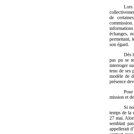
Lors 
collectiveme
de certaine
commission. 
information
échanges, no
permettant, 
son égard.
Dès l
pas pu se te
interroger su
tenu de ses p
modèle de dé
présence dev
Pour 
mission et de
Si no
temps de la 
27 mai. Alor
semblait pa
appellerait d