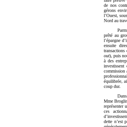
faire preuve 
de nos contr
gérons envir
l’Ouest, sous
Nord au trave
Parmi
prêté au gro
l’épargne d’
ensuite dir
transactions
out
), puis n
à des entrep
investissent
commission a 
professionna
équilibrée, a
coup dur.
Dans 
Mme Broglin,
représenter 
ces actionn
d’investisse
dette n’est 
généralement