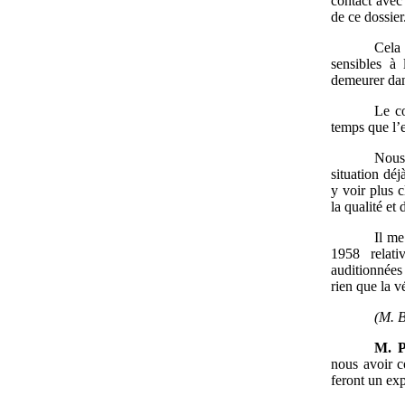
contact avec
de ce dossier
Cela
sensibles à
demeurer dan
Le co
temps que l’e
Nous 
situation déj
y voir plus 
la qualité et 
Il me
1958 relat
auditionnées 
rien que la vé
(M.
B
M.
P
nous avoir c
feront un exp