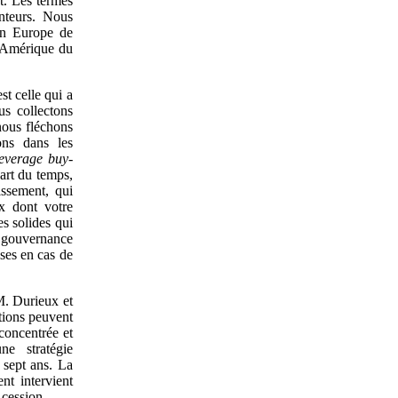
nt. Les termes
unteurs. Nous
 en Europe de
en Amérique du
st celle qui a
us collectons
nous fléchons
ons dans les
leverage buy-
part du temps,
tissement, qui
ux dont votre
es solides qui
e gouvernance
ises en cas de
M. Durieux et
tions peuvent
concentrée et
ne stratégie
 sept ans. La
nt intervient
 cession.