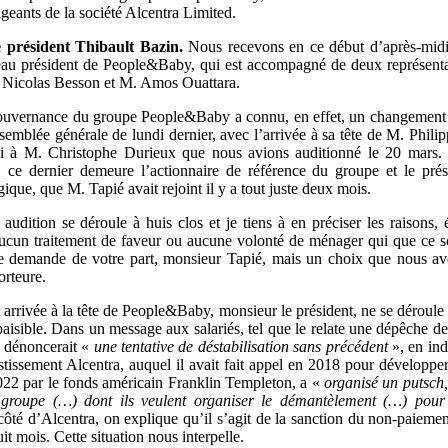
igeants de la société Alcentra Limited.
e président Thibault Bazin.
Nous recevons en ce début d’après-midi
au président de People&Baby, qui est accompagné de deux représent
 Nicolas Besson et M. Amos Ouattara.
ouvernance du groupe People&Baby a connu, en effet, un changement 
semblée générale de lundi dernier, avec l’arrivée à sa tête de M. Phili
si à M. Christophe Durieux que nous avions auditionné le 20 mars.
, ce dernier demeure l’actionnaire de référence du groupe et le pré
gique, que M. Tapié avait rejoint il y a tout juste deux mois.
 audition se déroule à huis clos et je tiens à en préciser les raisons,
aucun traitement de faveur ou aucune volonté de ménager qui que ce so
e demande de votre part, monsieur Tapié, mais un choix que nous av
rteure.
 arrivée à la tête de People&Baby, monsieur le président, ne se déroule
aisible. Dans un message aux salariés, tel que le relate une dépêche de
 dénoncerait «
une tentative de déstabilisation sans précédent
», en ind
stissement Alcentra, auquel il avait fait appel en 2018 pour développer
022 par le fonds américain Franklin Templeton, a «
organisé un putsch,
 groupe (…) dont ils veulent organiser le démantèlement (…) pour 
ôté d’Alcentra, on explique qu’il s’agit de la sanction du non-paiement
it mois. Cette situation nous interpelle.