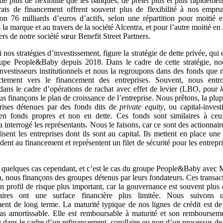
de plus de flexibilité que les banques, de prêter plus et plus rapideme
ats de financement offrent souvent plus de flexibilité à nos empr
on 76 milliards d’euros d’actifs, selon une répartition pour moitié
 la marque et au travers de la société Alcentra, et pour l’autre moitié 
rs de notre société sœur Benefit Street Partners.
 nos stratégies d’investissement, figure la stratégie de dette privée, qui e
upe People&Baby depuis 2018. Dans le cadre de cette stratégie, no
investisseurs institutionnels et nous la regroupons dans des fonds que 
ectement vers le financement des entreprises. Souvent, nous entr
 dans le cadre d’opérations de rachat avec effet de levier (LBO, pour
ous finançons le plan de croissance de l’entreprise. Nous prêtons, la plu
rises détenues par des fonds dits de
private equity
, ou capital-inves
 en fonds propres et non en dette. Ces fonds sont similaires à ce
interrogé les représentants. Nous le faisons, car ce sont des actionnair
lisent les entreprises dont ils sont au capital. Ils mettent en place un
ident au financement et représentent un filet de sécurité pour les entrepr
quelques cas cependant, et c’est le cas du groupe People&Baby avec 
 nous finançons des groupes détenus par leurs fondateurs. Ces transac
un profil de risque plus important, car la gouvernance est souvent plus 
aires ont une surface financière plus limitée. Nous suivons u
ment de long terme. La maturité typique de nos lignes de crédit est de
pas amortissable. Elle est remboursable à maturité et son rembourseme
 dans le cadre d’un refinancement, corollaire ou non d’un processus de