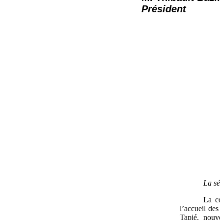
Président
La sé
La c
l’accueil des
Tapié, nou