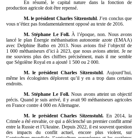
En résumé, le capital nature dans la fonction de
production agricole doit être repensé.
M.
le président Charles Sitzenstuhl
. J’en conclus que
vous n’étiez pas fondamentalement opposé au texte de 2016.
M.
Stéphane Le Foll.
À l’époque, non. Nous avons
lancé le plan Énergie méthanisation autonomie azote (EMAA)
avec Delphine Batho en 2013. Nous avions fixé l’objectif de
1 000 méthaniseurs d’ici à 2023, que nous avions atteint. Je ne
me souviens plus des chiffres précisément, mais il me semble
que Ségolène Royal en a ajouté 1 500 ou 2 000.
M.
le président Charles Sitzenstuhl
. Aujourd’hui,
même les écologistes déplorent qu’il y en a trop dans certains
endroits.
M.
Stéphane Le Foll.
Nous avons atteint un objectif
précis. Quand je suis arrivé, il y avait 90 méthaniseurs agricoles
en France contre 4 000 en Allemagne.
M.
le président Charles Sitzenstuhl.
En 2014, la
Crimée a été envahie, ce qui a déclenché un premier conflit armé
entre la Russie et l’Ukraine. Depuis 2022, il est souvent question
des impacts du conflit actuel, encore plus violent, sur
l’agriculture mondiale, l’agriculture européenne et les systèmes