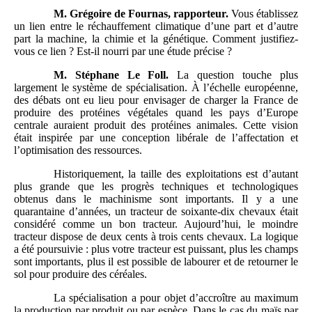
M.
Grégoire de Fournas, rapporteur.
Vous établissez
un lien entre le réchauffement climatique d’une part et d’autre
part la machine, la chimie et la génétique. Comment justifiez-
vous ce lien ? Est-il nourri par une étude précise ?
M.
Stéphane Le Foll.
La question touche plus
largement le système de spécialisation. À l’échelle européenne,
des débats ont eu lieu pour envisager de charger la France de
produire des protéines végétales quand les pays d’Europe
centrale auraient produit des protéines animales. Cette vision
était inspirée par une conception libérale de l’affectation et
l’optimisation des ressources.
Historiquement, la taille des exploitations est d’autant
plus grande que les progrès techniques et technologiques
obtenus dans le machinisme sont importants. Il y a une
quarantaine d’années, un tracteur de soixante-dix chevaux était
considéré comme un bon tracteur. Aujourd’hui, le moindre
tracteur dispose de deux cents à trois cents chevaux. La logique
a été poursuivie : plus votre tracteur est puissant, plus les champs
sont importants, plus il est possible de labourer et de retourner le
sol pour produire des céréales.
La spécialisation a pour objet d’accroître au maximum
la production par produit ou par espèce. Dans le cas du maïs par