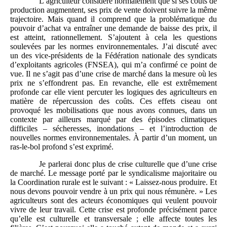
L’agriculteur considère normalement que si ses coûts de
production augmentent, ses prix de vente doivent suivre la même
trajectoire. Mais quand il comprend que la problématique du
pouvoir d’achat va entraîner une demande de baisse des prix, il
est atteint, rationnellement. S’ajoutent à cela les questions
soulevées par les normes environnementales. J’ai discuté avec
un des vice-présidents de la Fédération nationale des syndicats
d’exploitants agricoles (FNSEA), qui m’a confirmé ce point de
vue. Il ne s’agit pas d’une crise de marché dans la mesure où les
prix ne s’effondrent pas. En revanche, elle est extrêmement
profonde car elle vient percuter les logiques des agriculteurs en
matière de répercussion des coûts. Ces effets ciseau ont
provoqué les mobilisations que nous avons connues, dans un
contexte par ailleurs marqué par des épisodes climatiques
difficiles – sécheresses, inondations – et l’introduction de
nouvelles normes environnementales. À partir d’un moment, un
ras-le-bol profond s’est exprimé.
Je parlerai donc plus de crise culturelle que d’une crise
de marché. Le message porté par le syndicalisme majoritaire ou
la Coordination rurale est le suivant : « Laissez-nous produire. Et
nous devons pouvoir vendre à un prix qui nous rémunère. » Les
agriculteurs sont des acteurs économiques qui veulent pouvoir
vivre de leur travail. Cette crise est profonde précisément parce
qu’elle est culturelle et transversale ; elle affecte toutes les