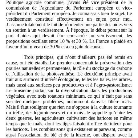
Politique agricole commune, j’avais été vice-président de la
commission de l’agriculture du Parlement européen et vice-
président du Parlement européen. Je connaissais bien le sujet. Le
verdissement constitue effectivement un enjeu pour moi.
J’assume totalement le fait de réorienter une partie des aides vers
un soutien à un verdissement. À l’époque, le débat portait sur la
part d’aides qui devait être consacrée au verdissement, les
propositions oscillant entre 10 % et 30 %. La France a plaidé en
faveur d’un niveau de 30 % et a eu gain de cause.
Trois principes, qui n’ont d’ailleurs pas été remis en
cause, ont été établis. Le premier concernait la préservation des
prairies naturelles et permanentes, le rôle du stockage du carbone
et l’utilisation de la photosynthèse. Le deuxième principe avait
trait aux surfaces d’intérêt écologique, telles les haies, les arbres,
mais aussi aux surfaces peu productives et à l’agro‑pastoralisme.
Le troisième portait sur la diversification dans les productions
végétales, avec trois rotations minimum, ce qui n’était pas sans
susciter quelques problèmes, notamment dans la filière maïs.
Mais il faut souligner que rien ne s’oppose à la culture tournante
du trèfle, des légumineuses et du maïs. Je rappelle qu’entre les
deux guerres, les agriculteurs cultivaient des haricots en même
temps que le maïs, dont les tiges faisaient office de tuteur pour
les haricots. Les combinaisons qui existaient auparavant, comme
aussi l’association du blé et de la luzerne, ont disparu avec la