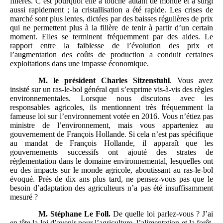
filières. C’est pourquoi elle a touché autant de monde et a surgi
aussi rapidement ; la cristallisation a été rapide. Les crises de
marché sont plus lentes, dictées par des baisses régulières de prix
qui ne permettent plus à la filière de tenir à partir d’un certain
moment. Elles se terminent fréquemment par des aides. Le
rapport entre la faiblesse de l’évolution des prix et
l’augmentation des coûts de production a conduit certaines
exploitations dans une impasse économique.
M.
le président Charles Sitzenstuhl
. Vous avez
insisté sur un ras-le-bol général qui s’exprime vis-à-vis des règles
environnementales. Lorsque nous discutons avec les
responsables agricoles, ils mentionnent très fréquemment la
fameuse loi sur l’environnement votée en 2016. Vous n’étiez pas
ministre de l’environnement, mais vous apparteniez au
gouvernement de François Hollande. Si cela n’est pas spécifique
au mandat de François Hollande, il apparaît que les
gouvernements successifs ont ajouté des strates de
réglementation dans le domaine environnemental, lesquelles ont
eu des impacts sur le monde agricole, aboutissant au ras-le-bol
évoqué. Près de dix ans plus tard, ne pensez-vous pas que le
besoin d’adaptation des agriculteurs n’a pas été insuffisamment
mesuré ?
M.
Stéphane Le Foll.
De quelle loi parlez-vous ? J’ai
en tête la loi d’avenir pour l’agriculture, l’alimentation et la forêt,