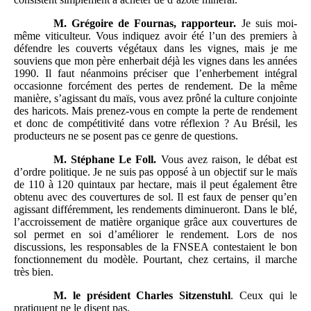
M.
Grégoire de Fournas, rapporteur.
Je suis moi-
même viticulteur. Vous indiquez avoir été l’un des premiers à
défendre les couverts végétaux dans les vignes, mais je me
souviens que mon père enherbait déjà les vignes dans les années
1990. Il faut néanmoins préciser que l’enherbement intégral
occasionne forcément des pertes de rendement. De la même
manière, s’agissant du maïs, vous avez prôné la culture conjointe
des haricots. Mais prenez-vous en compte la perte de rendement
et donc de compétitivité dans votre réflexion ? Au Brésil, les
producteurs ne se posent pas ce genre de questions.
M.
Stéphane Le Foll.
Vous avez raison, le débat est
d’ordre politique. Je ne suis pas opposé à un objectif sur le maïs
de 110 à 120 quintaux par hectare, mais il peut également être
obtenu avec des couvertures de sol. Il est faux de penser qu’en
agissant différemment, les rendements diminueront. Dans le blé,
l’accroissement de matière organique grâce aux couvertures de
sol permet en soi d’améliorer le rendement. Lors de nos
discussions, les responsables de la FNSEA contestaient le bon
fonctionnement du modèle. Pourtant, chez certains, il marche
très bien.
M.
le président Charles Sitzenstuhl
. Ceux qui le
pratiquent ne le disent pas.