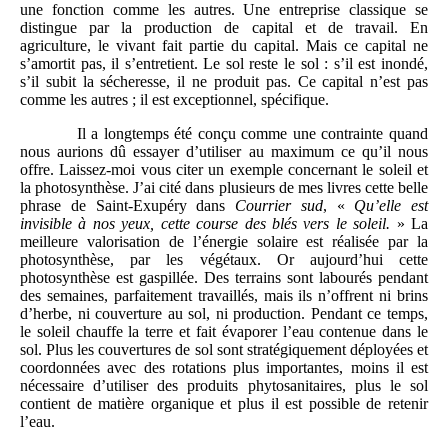
une fonction comme les autres. Une entreprise classique se
distingue par la production de capital et de travail. En
agriculture, le vivant fait partie du capital. Mais ce capital ne
s’amortit pas, il s’entretient. Le sol reste le sol : s’il est inondé,
s’il subit la sécheresse, il ne produit pas. Ce capital n’est pas
comme les autres ; il est exceptionnel, spécifique.
Il a longtemps été conçu comme une contrainte quand
nous aurions dû essayer d’utiliser au maximum ce qu’il nous
offre. Laissez-moi vous citer un exemple concernant le soleil et
la photosynthèse. J’ai cité dans plusieurs de mes livres cette belle
phrase de Saint-Exupéry dans
Courrier sud
, «
Qu’elle est
invisible à nos yeux, cette course des blés vers le soleil.
» La
meilleure valorisation de l’énergie solaire est réalisée par la
photosynthèse, par les végétaux. Or aujourd’hui cette
photosynthèse est gaspillée. Des terrains sont labourés pendant
des semaines, parfaitement travaillés, mais ils n’offrent ni brins
d’herbe, ni couverture au sol, ni production. Pendant ce temps,
le soleil chauffe la terre et fait évaporer l’eau contenue dans le
sol. Plus les couvertures de sol sont stratégiquement déployées et
coordonnées avec des rotations plus importantes, moins il est
nécessaire d’utiliser des produits phytosanitaires, plus le sol
contient de matière organique et plus il est possible de retenir
l’eau.