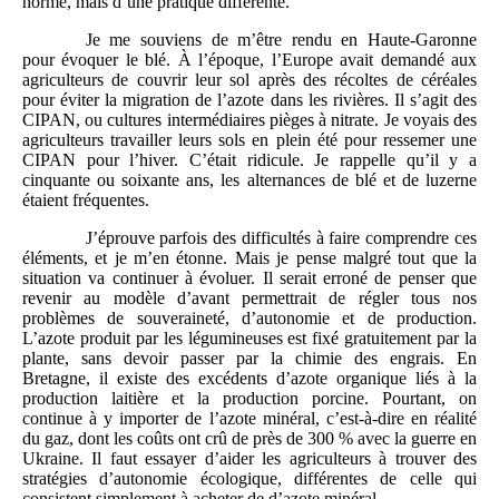
norme, mais d’une pratique différente.
Je me souviens de m’être rendu en Haute-Garonne
pour évoquer le blé. À l’époque, l’Europe avait demandé aux
agriculteurs de couvrir leur sol après des récoltes de céréales
pour éviter la migration de l’azote dans les rivières. Il s’agit des
CIPAN, ou cultures intermédiaires pièges à nitrate. Je voyais des
agriculteurs travailler leurs sols en plein été pour ressemer une
CIPAN pour l’hiver. C’était ridicule. Je rappelle qu’il y a
cinquante ou soixante ans, les alternances de blé et de luzerne
étaient fréquentes.
J’éprouve parfois des difficultés à faire comprendre ces
éléments, et je m’en étonne. Mais je pense malgré tout que la
situation va continuer à évoluer. Il serait erroné de penser que
revenir au modèle d’avant permettrait de régler tous nos
problèmes de souveraineté, d’autonomie et de production.
L’azote produit par les légumineuses est fixé gratuitement par la
plante, sans devoir passer par la chimie des engrais. En
Bretagne, il existe des excédents d’azote organique liés à la
production laitière et la production porcine. Pourtant, on
continue à y importer de l’azote minéral, c’est-à-dire en réalité
du gaz, dont les coûts ont crû de près de 300 % avec la guerre en
Ukraine. Il faut essayer d’aider les agriculteurs à trouver des
stratégies d’autonomie écologique, différentes de celle qui
consistent simplement à acheter de d’azote minéral.