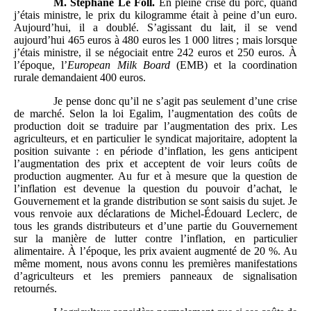
M.
Stéphane Le Foll.
En pleine crise du porc, quand
j’étais ministre, le prix du kilogramme était à peine d’un euro.
Aujourd’hui, il a doublé. S’agissant du lait, il se vend
aujourd’hui 465 euros à 480 euros les 1 000 litres ; mais lorsque
j’étais ministre, il se négociait entre 242 euros et 250 euros. À
l’époque, l’
European Milk Board
(EMB) et la coordination
rurale demandaient 400 euros.
Je pense donc qu’il ne s’agit pas seulement d’une crise
de marché. Selon la loi Egalim, l’augmentation des coûts de
production doit se traduire par l’augmentation des prix. Les
agriculteurs, et en particulier le syndicat majoritaire, adoptent la
position suivante : en période d’inflation, les gens anticipent
l’augmentation des prix et acceptent de voir leurs coûts de
production augmenter. Au fur et à mesure que la question de
l’inflation est devenue la question du pouvoir d’achat, le
Gouvernement et la grande distribution se sont saisis du sujet. Je
vous renvoie aux déclarations de Michel-Édouard Leclerc, de
tous les grands distributeurs et d’une partie du Gouvernement
sur la manière de lutter contre l’inflation, en particulier
alimentaire. À l’époque, les prix avaient augmenté de 20 %. Au
même moment, nous avons connu les premières manifestations
d’agriculteurs et les premiers panneaux de signalisation
retournés.