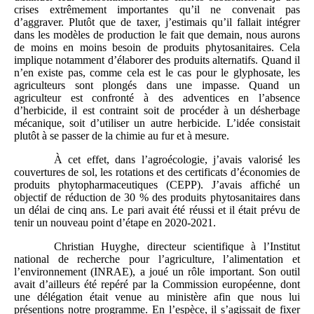
crises extrêmement importantes qu’il ne convenait pas
d’aggraver. Plutôt que de taxer, j’estimais qu’il fallait intégrer
dans les modèles de production le fait que demain, nous aurons
de moins en moins besoin de produits phytosanitaires. Cela
implique notamment d’élaborer des produits alternatifs. Quand il
n’en existe pas, comme cela est le cas pour le glyphosate, les
agriculteurs sont plongés dans une impasse. Quand un
agriculteur est confronté à des adventices en l’absence
d’herbicide, il est contraint soit de procéder à un désherbage
mécanique, soit d’utiliser un autre herbicide. L’idée consistait
plutôt à se passer de la chimie au fur et à mesure.
À cet effet, dans l’agroécologie, j’avais valorisé les
couvertures de sol, les rotations et des certificats d’économies de
produits phytopharmaceutiques (CEPP). J’avais affiché un
objectif de réduction de 30 % des produits phytosanitaires dans
un délai de cinq ans. Le pari avait été réussi et il était prévu de
tenir un nouveau point d’étape en 2020-2021.
Christian Huyghe, directeur scientifique à l’Institut
national de recherche pour l’agriculture, l’alimentation et
l’environnement (INRAE), a joué un rôle important. Son outil
avait d’ailleurs été repéré par la Commission européenne, dont
une délégation était venue au ministère afin que nous lui
présentions notre programme. En l’espèce, il s’agissait de fixer