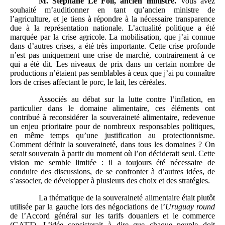
M.
Stéphane Le Foll, ancien ministre.
Vous avez
souhaité m’auditionner en tant qu’ancien ministre de
l’agriculture, et je tiens à répondre à la nécessaire transparence
due à la représentation nationale. L’actualité politique a été
marquée par la crise agricole. La mobilisation, que j’ai connue
dans d’autres crises, a été très importante. Cette crise profonde
n’est pas uniquement une crise de marché, contrairement à ce
qui a été dit. Les niveaux de prix dans un certain nombre de
productions n’étaient pas semblables à ceux que j’ai pu connaître
lors de crises affectant le porc, le lait, les céréales.
Associés au débat sur la lutte contre l’inflation, en
particulier dans le domaine alimentaire, ces éléments ont
contribué à reconsidérer la souveraineté alimentaire, redevenue
un enjeu prioritaire pour de nombreux responsables politiques,
en même temps qu’une justification au protectionnisme.
Comment définir la souveraineté, dans tous les domaines ? On
serait souverain à partir du moment où l’on déciderait seul. Cette
vision me semble limitée : il a toujours été nécessaire de
conduire des discussions, de se confronter à d’autres idées, de
s’associer, de développer à plusieurs des choix et des stratégies.
La thématique de la souveraineté alimentaire était plutôt
utilisée par la gauche lors des négociations de l’
Uruguay round
de l’Accord général sur les tarifs douaniers et le commerce
(GATT). L’idée consisterait à dire que chaque peuple doit