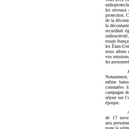
radioprotecti
les niveaux d
protection. C
de la décont
la décontami
recueillait 
radioactivit
essais frança
les États-Un
nous allons 
vos missions
les personnel
Notamment, l
même bateau
constatées l
campagne des
séjour sur l
époque.
de 17 novem
aux personne
toute la vérit