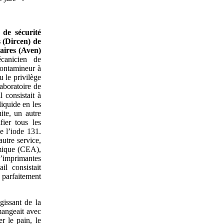
 de sécurité
 (Dircen) de
éaires (Aven)
canicien de
contamineur à
u le privilège
aboratoire de
 consistait à
 liquide en les
ite, un autre
fier tous les
e l’iode 131.
utre service,
omique (CEA),
d’imprimantes
l consistait
 parfaitement
gissant de la
 mangeait avec
r le pain, le