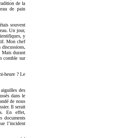
adition de la
rceau de pain
’étais souvent
teau. Un jour,
entifiques, y
tif. Mon chef
 discussions,
. Mais durant
un comble sur
mi-heure ? Le
 aiguilles des
assés dans le
mandé de nous
ier. Il serait
s. En effet,
es documents
ue l’incident
.