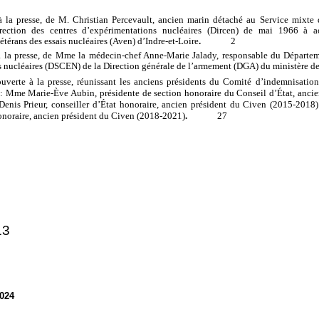
 la presse, de M. Christian Percevault, ancien marin détaché au Service mixte 
ction des centres d’expérimentations nucléaires (Dircen) de mai
1966 à a
étérans des essais nucléaires (Aven) d’Indre-et-Loire
.
2
 la presse,
de Mme la médecin-chef Anne-Marie Jalady, responsable du Départeme
 nucléaires (DSCEN) de la Direction générale de l’armement (DGA) du ministère d
uverte à la presse, réunissant les anciens présidents du Comité d’indemnisation
: Mme
Marie-Ève Aubin, présidente de section honoraire du Conseil d’État, anci
Denis Prieur, conseiller d’État honoraire, ancien président du Civen (2015-2018)
27
honoraire, ancien président du Civen (2018-2021)
.
1
3
2024