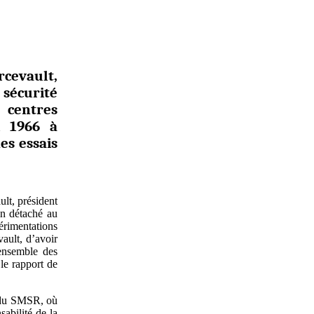
rcevault,
sécurité
centres
i 1966 à
es essais
lt, président
in détaché au
érimentations
ault, d’avoir
’ensemble des
le rapport de
t du SMSR, où
abilité de la