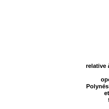
relative
op
Polynési
e