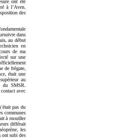
esure ont été
éré à l’Aven.
sposition des
 fondamentale
ursuivre dans
Puis, au début
echnicien en
u cours de ma
fecté sur une
officiellement
e de frégate,
ce, était une
 supérieur au
vil du SMSR.
 contact avec
’était pas du
ches communes
ait à mouiller
urs différait
néoprène, les
 ont subi des