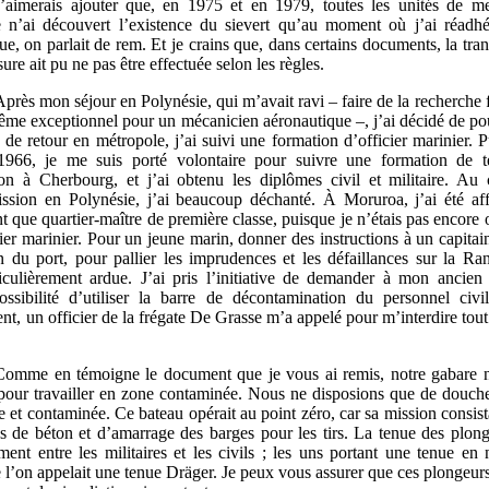
J’aimerais ajouter que, en 1975 et en 1979, toutes les unités de m
 n’ai découvert l’existence du sievert qu’au moment où j’ai réadh
, on parlait de rem. Et je crains que, dans certains documents, la tran
ure ait pu ne pas être effectuée selon les règles.
Après mon séjour en Polynésie, qui m’avait ravi – faire de la recherche
même exceptionnel pour un mécanicien aéronautique –, j’ai décidé de po
, de retour en métropole, j’ai suivi une formation d’officier marinier. 
1966, je me suis porté volontaire pour suivre une formation de t
ion à Cherbourg, et j’ai obtenu les diplômes civil et militaire. A
sion en Polynésie, j’ai beaucoup déchanté. À Moruroa, j’ai été af
t que quartier-maître de première classe, puisque je n’étais pas encore 
er marinier. Pour un jeune marin, donner des instructions à un capitain
on du port, pour pallier les imprudences et les défaillances sur la Ran
iculièrement ardue. J’ai pris l’initiative de demander à mon ancien
sibilité d’utiliser la barre de décontamination du personnel ci
t, un officier de la frégate De Grasse m’a appelé pour m’interdire tout
Comme en témoigne le document que je vous ai remis, notre gabare n
pour travailler en zone contaminée. Nous ne disposions que de dou
 et contaminée. Ce bateau opérait au point zéro, car sa mission consist
cs de béton et d’amarrage des barges pour les tirs. La tenue des plonge
ment entre les militaires et les civils ; les uns portant une tenue en 
e l’on appelait une tenue Dräger. Je peux vous assurer que ces plongeurs