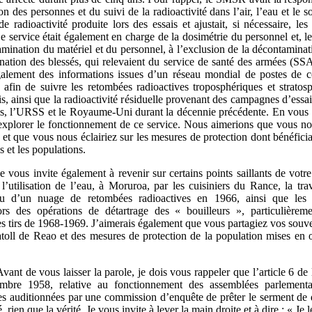
on des personnes et du suivi de la radioactivité dans l’air, l’eau et le so
e radioactivité produite lors des essais et ajustait, si nécessaire, le
e service était également en charge de la dosimétrie du personnel et, l
amination du matériel et du personnel, à l’exclusion de la décontaminati
nation des blessés, qui relevaient du service de santé des armées (
également des informations issues d’un réseau mondial de postes de c
é, afin de suivre les retombées radioactives troposphériques et stratos
is, ainsi que la radioactivité résiduelle provenant des campagnes d’ess
is, l’URSS et le Royaume-Uni durant la décennie précédente. En vous 
explorer le fonctionnement de ce service. Nous aimerions que vous no
 et que vous nous éclairiez sur les mesures de protection dont bénéficia
s et les populations.
Je vous invite également à revenir sur certains points saillants de votr
’utilisation de l’eau, à Moruroa, par les cuisiniers du Rance, la tra
 d’un nuage de retombées radioactives en 1966, ainsi que les
ors des opérations de détartrage des « bouilleurs », particulièrem
 tirs de 1968-1969. J’aimerais également que vous partagiez vos souve
’atoll de Reao et des mesures de protection de la population mises en 
Avant de vous laisser la parole, je dois vous rappeler que l’article 6 d
bre 1958, relative au fonctionnement des assemblées parlementa
s auditionnées par une commission d’enquête de prêter le serment de di
é, rien que la vérité. Je vous invite à lever la main droite et à dire : « Je l