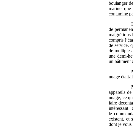
boulanger de
marine que l
contaminé po
de permanence
malgré tous 
compris l’ét
de service, 
de multiples
une demi-heu
un bâtiment
nuage était-il
appareils de
nuage, ce qu
faire déconta
intéressant
le commanda
existent, et
dont je vous 