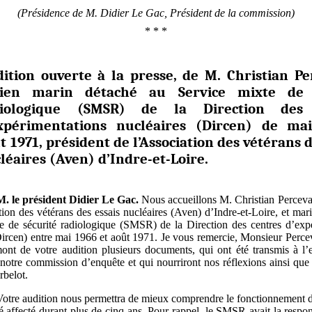
(Présidence de M.
Didier Le Gac, Président de la commission)
* * *
ition ouverte à la presse, de M. Christian Pe
cien marin détaché au Service mixte de 
diologique (SMSR) de la Direction des 
xpérimentations nucléaires (Dircen) de ma
t 1971, président de l’Association des vétérans d
léaires (Aven) d’Indre-et-Loire.
M.
le président Didier Le Gac.
Nous accueillons M. Christian Percevau
tion des vétérans des essais nucléaires (Aven) d’Indre-et-Loire, et mar
e de sécurité radiologique (SMSR) de la Direction des centres d’exp
ircen) entre
mai 1966 et août 1971. Je vous remercie, Monsieur Percev
ont de votre audition plusieurs documents, qui ont été transmis à l
otre commission d’enquête et qui nourriront nos réflexions ainsi que 
belot.
Votre audition nous permettra de mieux comprendre le fonctionnemen
é affecté durant plus de cinq ans. Pour rappel, le SMSR avait la respons