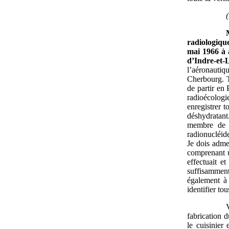
radiologiqu
mai
1966 à 
d’Indre-et
l’aéronautiq
Cherbourg. Ti
de partir en
radioécologi
enregistrer to
déshydratant
membre de ce
radionucléid
Je dois adme
comprenant u
effectuait e
suffisammen
également à 
identifier to
fabrication d
le cuisinier