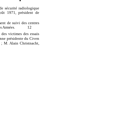
de sécurité radiologique
oût
1971, président de
nt de suivi des centres
es Armées
.
12
 des victimes des essais
enne présidente du Civen
; M.
Alain Christnacht,