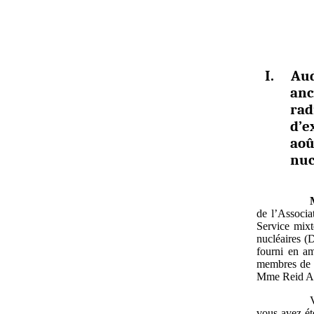
I.
Aud
an
ra
d’e
aoû
nuc
de l’Associa
Service mixt
nucléaires (D
fourni en am
membres de n
Mme Reid Ar
vous avez ét