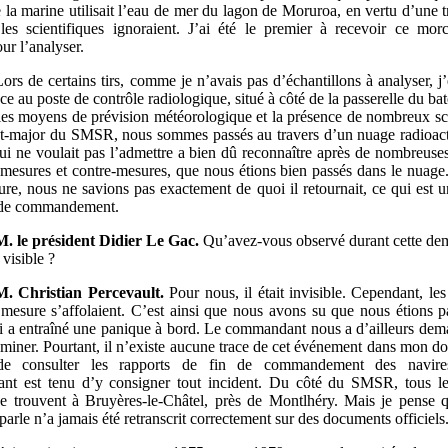
 la marine utilisait l’eau de mer du lagon de Moruroa, en vertu d’une tr
es scientifiques ignoraient. J’ai été le premier à recevoir ce mo
ur l’analyser.
Lors de certains tirs, comme je n’avais pas d’échantillons à analyser, j
 au poste de contrôle radiologique, situé à côté de la passerelle du ba
les moyens de prévision météorologique et la présence de nombreux sci
at-major du SMSR, nous sommes passés au travers d’un nuage radioac
qui ne voulait pas l’admettre a bien dû reconnaître après de nombreuses
 mesures et contre-mesures, que nous étions bien passés dans le nuage
re, nous ne savions pas exactement de quoi il retournait, ce qui est 
 de commandement.
M.
le président Didier Le Gac.
Qu’avez-vous observé durant cette de
 visible ?
M.
Christian Percevault.
Pour nous, il était invisible. Cependant, les
 mesure s’affolaient. C’est ainsi que nous avons su que nous étions p
i a entraîné une panique à bord. Le commandant nous a d’ailleurs de
miner. Pourtant, il n’existe aucune trace de cet événement dans mon doss
 de consulter les rapports de fin de commandement des navire
nt est tenu d’y consigner tout incident. Du côté du SMSR, tous l
 se trouvent à Bruyères-le-Châtel, près de Montlhéry. Mais je pense q
parle n’a jamais été retranscrit correctement sur des documents officiels