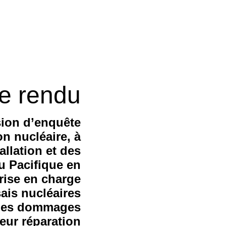
e rendu
ion d’enquête
on nucléaire, à
llation et des
u Pacifique en
prise en charge
ais nucléaires
e des dommages
eur réparation