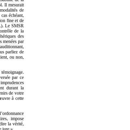
l. Il mesurait
s modalités de
e cas échéant,
on fine et de
SSA). Le SMSR
ontrôle de la
phériques des
ais menées par
auditionnant,
us parliez de
ient, ou non,
e témoignage.
versée par ce
 imprudences
ent durant la
nirs de votre
œuvre à cette
e l’ordonnance
ires, impose
re la vérité,
e jure ».