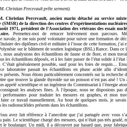
(M.
Christian Percevault prête serment).
M.
Christian Percevault, ancien marin détaché au service mixte
e (SMSR) de la direction des centres d’expérimentations nucléaires
août
1971, président de l’Association des vétérans des essais nucl
-Loire.
Permettez-moi de retracer brièvement mon parcours.
Mé
ue navale, je me suis porté volontaire pour suivre une formation de dé
tulaire des diplômes civil et militaire à l’issue de cette formation, j’ai e
 Polynésie sur le bâtiment de soutien logistique (BSL) Rance. Dans ce l
e, nous analysions des échantillons de faune et de flore, et mon travail
us les échantillons déposés, et à les faire passer de l’état solide à l’état
. C’était généralement possible, sauf pour les foies de requin… Ensu
 laboratoire passait les échantillons en phase acide afin d’identi
es présents. Nous étions particulièrement concentrés sur la recherche d
ttre que trouver la glande thyroïde sur un poisson n’est pas aisé ! Un a
n appelé scientifique et un ingénieur du Commissariat à l’énergie at
t consignait les analyses fines. À l’époque, nous ne disposions pas 
t performantes pour traduire les mesures en graphes, et mon travai
faire ce travail manuellement. Au bout de quelques mois, je savais
us les radionucléides présents dans les échantillons.
Vous avez fait référence à l’anecdote que j’ai partagée avec vous s’a
u pain. Le scientifique chargé des mesures, qui n’était pas très gradé,
 et le boulanger. Un midi, il a découvert par hasard que, pour fabrique