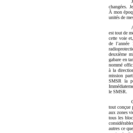
changées. Je
À mon époque
unités de mes
est tout de 
cette voie et
de l’année 
radioprotect
deuxième mis
gabare en tan
nommé offici
à la directi
mission part
SMSR la pos
Immédiatemen
le SMSR.
tout conçue 
aux zones vie
tous les blo
considérable
autres ce qu