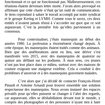
fonctionnait et ce qui ne fonctionnait pas. Malheureusement, ces
réunions étaient devenues lettre morte. J’avais alors provoqué en
affirmant que cette charte n’était qu’un outil de communication.
Je tiens cependant à saluer le travail accompli par notre syndicat
et le groupe Kering et LVMH. Comme vous le savez, ces deux
entités n’avaient jamais réussi à s’accorder sur quoi que ce soit
auparavant. C’est la première fois qu’elles parviennent à un
consensus.
Pour contextualiser, j’étais mannequin au début des
années 1980. La profession a énormément changé depuis. À
cette époque, les mannequins étaient traités comme des animaux.
Bien que des améliorations aient eu lieu, une dérive s’est
manifestée vers 2015, avec des mannequins de quatorze ou
quinze ans défilant sur les podiums. À mon sens, ces jeunes
n’ont pas leur place dans ce milieu, surtout avec des maisons de
couture exigeant une maigreur extrême. Cela a conduit à des
problèmes d’anorexie et à des mannequins gravement malades.
C’est alors que j’ai décidé de contacter François-Henri
Pinault et Antoine Arnault pour trouver ensemble une solution
respectueuse des mannequins. Nous avons instauré des espaces
privatifs pour qu’elles puissent se changer à l’abri des regards,
car auparavant, elles se déshabillaient devant tout le monde, y
compris des photographes et des personnes n’ayant rien à faire