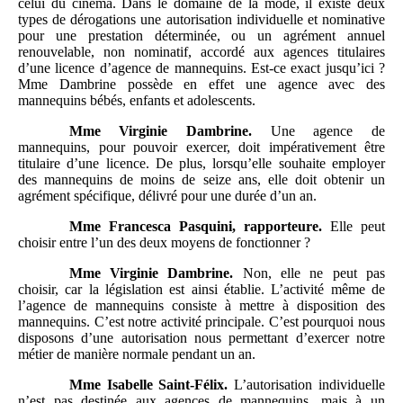
celui du cinéma. Dans le domaine de la mode, il existe deux
types de dérogations une autorisation individuelle et nominative
pour une prestation déterminée, ou un agrément annuel
renouvelable, non nominatif, accordé aux agences titulaires
d’une licence d’agence de mannequins. Est-ce exact jusqu’ici ?
Mme Dambrine possède en effet une agence avec des
mannequins bébés, enfants et adolescents.
Mme
Virginie Dambrine.
Une agence de
mannequins, pour pouvoir exercer, doit impérativement être
titulaire d’une licence. De plus, lorsqu’elle souhaite employer
des mannequins de moins de seize ans, elle doit obtenir un
agrément spécifique, délivré pour une durée d’un an.
Mme
Francesca Pasquini, rapporteure.
Elle peut
choisir entre l’un des deux moyens de fonctionner ?
Mme
Virginie Dambrine.
Non, elle ne peut pas
choisir, car la législation est ainsi établie. L’activité même de
l’agence de mannequins consiste à mettre à disposition des
mannequins. C’est notre activité principale. C’est pourquoi nous
disposons d’une autorisation nous permettant d’exercer notre
métier de manière normale pendant un an.
Mme
Isabelle Saint-Félix.
L’autorisation individuelle
n’est pas destinée aux agences de mannequins, mais à un