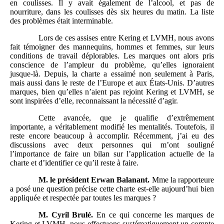
en coulisses. Il y avait également de l’alcool, et pas de
nourriture, dans les coulisses dès six heures du matin. La liste
des problèmes était interminable.
Lors de ces assises entre Kering et LVMH, nous avons
fait témoigner des mannequins, hommes et femmes, sur leurs
conditions de travail déplorables. Les marques ont alors pris
conscience de l’ampleur du problème, qu’elles ignoraient
jusque-là. Depuis, la charte a essaimé non seulement à Paris,
mais aussi dans le reste de l’Europe et aux États-Unis. D’autres
marques, bien qu’elles n’aient pas rejoint Kering et LVMH, se
sont inspirées d’elle, reconnaissant la nécessité d’agir.
Cette avancée, que je qualifie d’extrêmement
importante, a véritablement modifié les mentalités. Toutefois, il
reste encore beaucoup à accomplir. Récemment, j’ai eu des
discussions avec deux personnes qui m’ont souligné
l’importance de faire un bilan sur l’application actuelle de la
charte et d’identifier ce qu’il reste à faire.
M.
le président Erwan Balanant.
Mme la rapporteure
a posé une question précise cette charte est-elle aujourd’hui bien
appliquée et respectée par toutes les marques ?
M.
Cyril Brulé.
En ce qui concerne les marques de
Kering et LVMH, nous effectuons systématiquement un compte