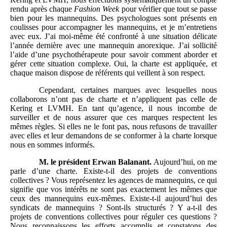
rendu après chaque
Fashion
Week
pour vérifier que tout se passe
bien pour les mannequins. Des psychologues sont présents en
coulisses pour accompagner les mannequins, et je m’entretiens
avec eux. J’ai moi-même été confronté à une situation délicate
l’année dernière avec une mannequin anorexique. J’ai sollicité
l’aide d’une psychothérapeute pour savoir comment aborder et
gérer cette situation complexe. Oui, la charte est appliquée, et
chaque maison dispose de référents qui veillent à son respect.
Cependant, certaines marques avec lesquelles nous
collaborons n’ont pas de charte et n’appliquent pas celle de
Kering et LVMH. En tant qu’agence, il nous incombe de
surveiller et de nous assurer que ces marques respectent les
mêmes règles. Si elles ne le font pas, nous refusons de travailler
avec elles et leur demandons de se conformer à la charte lorsque
nous en sommes informés.
M.
le président Erwan Balanant.
Aujourd’hui, on me
parle d’une charte. Existe-t-il des projets de conventions
collectives ? Vous représentez les agences de mannequins, ce qui
signifie que vos intérêts ne sont pas exactement les mêmes que
ceux des mannequins eux-mêmes. Existe-t-il aujourd’hui des
syndicats de mannequins ? Sont-ils structurés ? Y a-t-il des
projets de conventions collectives pour réguler ces questions ?
Nous reconnaissons les efforts accomplis et constatons des