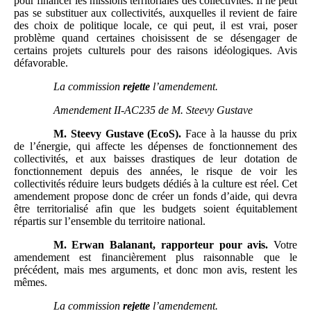
pour financer les missions territoriales des collectivités. Il ne peut
pas se substituer aux collectivités, auxquelles il revient de faire
des choix de politique locale, ce qui peut, il est vrai, poser
problème quand certaines choisissent de se désengager de
certains projets culturels pour des raisons idéologiques. Avis
défavorable.
La commission
rejette
l’amendement.
Amendement
II-AC235 de M.
Steevy Gustave
M.
Steevy Gustave (EcoS).
Face à la hausse du prix
de l’énergie, qui affecte les dépenses de fonctionnement des
collectivités, et aux baisses drastiques de leur dotation de
fonctionnement depuis des années, le risque de voir les
collectivités réduire leurs budgets dédiés à la culture est réel. Cet
amendement propose donc de créer un fonds d’aide, qui devra
être territorialisé afin que les budgets soient équitablement
répartis sur l’ensemble du territoire national.
M.
Erwan Balanant, rapporteur pour avis.
Votre
amendement est financièrement plus raisonnable que le
précédent, mais mes arguments, et donc mon avis, restent les
mêmes.
La commission
rejette
l’amendement.