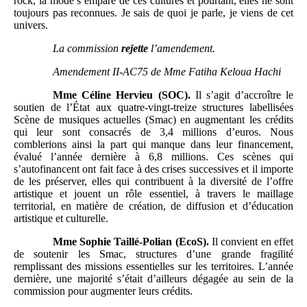
rock, la mode s’empare de ces cultures et pourtant, elles ne sont
toujours pas reconnues. Je sais de quoi je parle, je viens de cet
univers.
La commission
rejette
l’amendement.
Amendement II-AC75 de Mme
Fatiha Keloua
Hachi
Mme
Céline Hervieu (SOC).
Il s’agit d’accroître le
soutien de l’État aux quatre-vingt-treize structures labellisées
Scène de musiques actuelles (Smac) en augmentant les crédits
qui leur sont consacrés de 3,4 millions d’euros. Nous
comblerions ainsi la part qui manque dans leur financement,
évalué l’année dernière à 6,8 millions. Ces scènes qui
s’autofinancent ont fait face à des crises successives et il importe
de les préserver, elles qui contribuent à la diversité de l’offre
artistique et jouent un rôle essentiel, à travers le maillage
territorial, en matière de création, de diffusion et d’éducation
artistique et culturelle.
Mme
Sophie Taillé-Polian (EcoS).
Il convient en effet
de soutenir les Smac, structures d’une grande fragilité
remplissant des missions essentielles sur les territoires. L’année
dernière, une majorité s’était d’ailleurs dégagée au sein de la
commission pour augmenter leurs crédits.