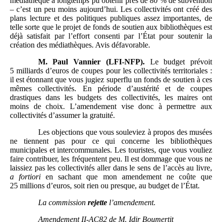
médiathèque a longtemps pu obtenir près de 80 % de subvention
– c’est un peu moins aujourd’hui. Les collectivités ont créé des
plans lecture et des politiques publiques assez importantes, de
telle sorte que le projet de fonds de soutien aux bibliothèques est
déjà satisfait par l’effort consenti par l’État pour soutenir la
création des médiathèques. Avis défavorable.
M.
Paul Vannier (LFI-NFP).
Le budget prévoit
5 milliards d’euros de coupes pour les collectivités territoriales :
il est étonnant que vous jugiez superflu un fonds de soutien à ces
mêmes collectivités. En période d’austérité et de coupes
drastiques dans les budgets des collectivités, les maires ont
moins de choix. L’amendement vise donc à permettre aux
collectivités d’assumer la gratuité.
Les objections que vous souleviez à propos des musées
ne tiennent pas pour ce qui concerne les bibliothèques
municipales et intercommunales. Les touristes, que vous vouliez
faire contribuer, les fréquentent peu. Il est dommage que vous ne
laissiez pas les collectivités aller dans le sens de l’accès au livre,
a fortiori
en sachant que mon amendement ne coûte que
25 millions d’euros, soit rien ou presque, au budget de l’État.
La commission
rejette
l’amendement.
Amendement II-AC82 de M.
Idir Boumertit