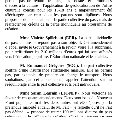
permet pas de réduire les inégalités sociales et territoriales
d’accès à la culture – l’application de géolocalisation de l’offre
culturelle conçue pour les 15-18 ans a majoritairement été
téléchargée par ceux dont les parents sont diplômés. Nous
proposons donc de maintenir la partie collective du pass, mais de
réaffecter les crédits de la partie individuelle au programme de
création.
Mme
Violette Spillebout (EPR).
La part individuelle
du pass culture ne répond pas à son objectif. Cet amendement
d’appel invite le Gouvernement à la revoir, voire à la supprimer,
pour redistribuer les 210 millions d’euros qui lui sont affectés
vers l’éducation populaire, l’Éducation nationale et les mairies.
M.
Emmanuel Grégoire (SOC).
La part collective
souffre d’une insuffisance structurelle majeure. Elle ne permet
pas, par exemple, de prendre en charge le transport. Nous
souhaitons, par cet amendement, appeler l’attention sur un
rééquilibrage entre la part collective et la part individuelle.
Mme
Sarah Legrain (LFI-NFP).
Nous voterons en
faveur de ces quatre amendements. Deux sont issus du Nouveau
Front populaire, mais les deux autres ont été déposés par la
prétendue majorité et celui de M. Fait – je regrette qu’il ne l’ait
pas défendu – propose de retirer 100 millions d’euros du pass
culture pour les affecter la création. C’est exactement ce que