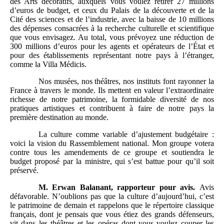
des Arts décoratifs, auxquels vous voulez retirer 27 millions
d’euros de budget, et ceux du Palais de la découverte et de la
Cité des sciences et de l’industrie, avec la baisse de 10 millions
des dépenses consacrées à la recherche culturelle et scientifique
que vous envisagez. Au total, vous prévoyez une réduction de
300 millions d’euros pour les agents et opérateurs de l’État et
pour des établissements représentant notre pays à l’étranger,
comme la Villa Médicis.
Nos musées, nos théâtres, nos instituts font rayonner la
France à travers le monde. Ils mettent en valeur l’extraordinaire
richesse de notre patrimoine, la formidable diversité de nos
pratiques artistiques et contribuent à faire de notre pays la
première destination au monde.
La culture comme variable d’ajustement budgétaire :
voici la vision du Rassemblement national. Mon groupe votera
contre tous les amendements de ce groupe et soutiendra le
budget proposé par la ministre, qui s’est battue pour qu’il soit
préservé.
M.
Erwan Balanant, rapporteur pour avis.
Avis
défavorable.
N’oublions pas que la culture d’aujourd’hui, c’est
le patrimoine de demain et rappelons que le répertoire classique
français, dont je pensais que vous étiez des grands défenseurs,
vit dans les théâtres et les opéras dont vous voulez couper les