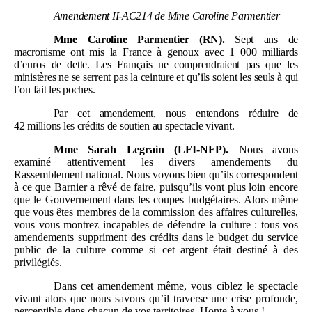
Amendement II-AC214 de Mme
Caroline Parmentier
Mme
Caroline Parmentier (RN).
Sept ans de
macronisme ont mis la France à genoux avec 1
000
milliards
d’euros de dette. Les Français ne comprendraient pas que les
ministères ne se serrent pas la ceinture et qu’ils soient les seuls à qui
l’on fait les poches.
Par cet amendement, nous entendons réduire de
42
millions les crédits de soutien au spectacle vivant.
Mme
Sarah Legrain (LFI-NFP).
Nous avons
examiné attentivement les divers amendements du
Rassemblement national. Nous voyons bien qu’ils correspondent
à ce que Barnier a rêvé de faire, puisqu’ils vont plus loin encore
que le Gouvernement dans les coupes budgétaires. Alors même
que vous êtes membres de la commission des affaires culturelles,
vous vous montrez incapables de défendre la culture : tous vos
amendements suppriment des crédits dans le budget du service
public de la culture comme si cet argent était destiné à des
privilégiés.
Dans cet amendement même, vous ciblez le spectacle
vivant alors que nous savons qu’il traverse une crise profonde,
perceptible dans chacun de vos territoires. Honte à vous !