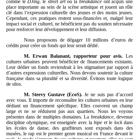
comme le
DJing
, le
street art
ou la
breakdance
ont acquis une
place importante au sein de la scène artistique et jouent un rôle
clé dans l’expression culturelle des jeunes et des moins jeunes.
Cependant, ces pratiques restent sous-financées et, malgré leur
impact social et culturel, ne bénéficient pas du soutien nécessaire
pour renforcer leur développement et leur diffusion.
Nous proposons de dégager 10 millions d’euros de
crédits pour créer un fonds qui leur serait dédié.
M.
Erwan Balanant, rapporteur pour avis.
Les
cultures urbaines peuvent bénéficier de financements existants.
Leur dédier un fonds reviendrait à les stigmatiser par rapport à
d’autres expressions culturelles. Nous devons soutenir la culture
française dans sa pluralité et sa diversité. Évitons toute logique
de silos.
M.
Steevy Gustave (EcoS).
Je ne suis pas d’accord
avec vous. Il importe de reconnaître les cultures urbaines en leur
dédiant un financement spécifique. Elles couvrent un champ
large et ne se réduisent pas aux quartiers. Nous les voyons
présentes dans de multiples domaines. La
breakdance
, devenue
discipline olympique, est enseignée avec la
hipe
et le
lock
dans
les écoles de danse, des graffiteurs sont exposés dans des
musées, le rap est le premier genre musical en France devant le