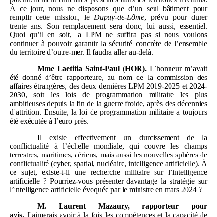
À ce jour, nous ne disposons que d’un seul bâtiment pour
remplir cette mission, le
Dupuy-de-Lôme
, prévu pour durer
trente ans. Son remplacement sera donc, lui aussi, essentiel.
Quoi qu’il en soit, la LPM ne suffira pas si nous voulons
continuer à pouvoir garantir la sécurité concrète de l’ensemble
du territoire d’outre-mer. Il faudra aller au-delà.
Mme
Laetitia Saint-Paul (HOR).
L’honneur m’avait
été donné d’être rapporteure, au nom de la commission des
affaires étrangères, des deux dernières LPM 2019-2025 et 2024-
2030, soit les lois de programmation militaire les plus
ambitieuses depuis la fin de la guerre froide, après des décennies
d’attrition. Ensuite, la loi de programmation militaire a toujours
été exécutée à l’euro près.
Il existe effectivement un durcissement de la
conflictualité à l’échelle mondiale, qui couvre les champs
terrestres, maritimes, aériens, mais aussi les nouvelles sphères de
conflictualité (cyber, spatial, nucléaire, intelligence artificielle). À
ce sujet, existe-t-il une recherche militaire sur l’intelligence
artificielle ? Pourriez-vous présenter davantage la stratégie sur
l’intelligence artificielle évoquée par le ministre en mars 2024 ?
M.
Laurent Mazaury, rapporteur
pour
avis.
J’aimerais avoir à la fois les compétences et la capacité de