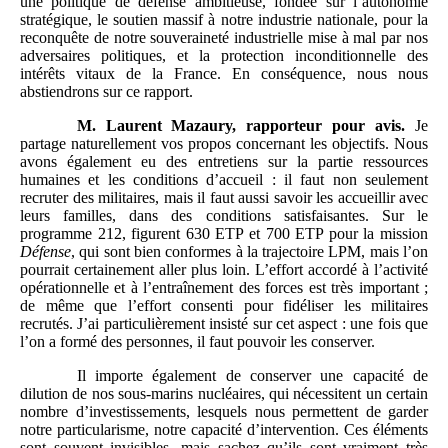
une politique de défense ambitieuse, fondée sur l’autonomie
stratégique, le soutien massif à notre industrie nationale, pour la
reconquête de notre souveraineté industrielle mise à mal par nos
adversaires politiques, et la protection inconditionnelle des
intérêts vitaux de la France. En conséquence, nous nous
abstiendrons sur ce rapport.
M.
Laurent Mazaury, rapporteur
pour avis.
Je
partage naturellement vos propos concernant les objectifs. Nous
avons également eu des entretiens sur la partie ressources
humaines et les conditions d’accueil : il faut non seulement
recruter des militaires, mais il faut aussi savoir les accueillir avec
leurs familles, dans des conditions satisfaisantes. Sur le
programme 212, figurent 630 ETP et 700 ETP pour la mission
Défense
, qui sont bien conformes à la trajectoire LPM, mais l’on
pourrait certainement aller plus loin. L’effort accordé à l’activité
opérationnelle et à l’entraînement des forces est très important ;
de même que l’effort consenti pour fidéliser les militaires
recrutés. J’ai particulièrement insisté sur cet aspect : une fois que
l’on a formé des personnes, il faut pouvoir les conserver.
Il importe également de conserver une capacité de
dilution de nos sous-marins nucléaires, qui nécessitent un certain
nombre d’investissements, lesquels nous permettent de garder
notre particularisme, notre capacité d’intervention. Ces éléments
sont souvent invisibles, mais sachez qu’ils sont vraiment très