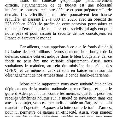
Dans un contexte géopolitique particulièrement
difficile, l’augmentation de ce budget est une nécessité
impérieuse pour assurer notre défense et pour préparer celle de
demain. Les effectifs du ministère poursuivent leur hausse
régulière, en passant à 271 000 en 2025, avec un objectif de
275 000 en 2030. Je profite de cette occasion pour saluer et
remercier l’ensemble des militaires et des civils qui agissent pour
notre pays et pour assurer la sécurité de nos concitoyens en
France et à travers le monde.
Par ailleurs, nous appelons à ce que le fonds d’aide à
l’Ukraine de 200 millions d’euros demeure hors budget de la
défense, comme cela est indiqué dans le bleu budgétaire, car ce
fonds ne peut être une variable d’ajustement. Aussi, nous
souhaitons le maintien, au sein du ministère des crédits des
OPEX, et ce même si ceux-ci sont en baisse en raison du
désengagement de nos armées dans la bande sahélo-saharienne.
Monsieur le rapporteur, vous avez souhaité étudier les
déploiements de la marine nationale en mer Rouge et dans le
golfe d’Aden pour lutter contre les menaces que font peser les
rebelles yéménites houthis sur la liberté de navigation dans cet
axe. À ce sujet, vous estimez indispensable un élargissement du
mandat de l’opération
Aspides
à la lutte contre le trafic d’armes,
pour lui permettre de gagner en efficacité. Aussi, vous plaidez
pour une fusion des opérations
Aspides
et
Atalante
, que vous