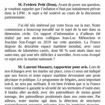
M.
Frédéric Petit (Dem).
Avant de poser ma question,
je voudrais rappeler que l’inflation n’était pas initialement prévue
dans la LPM ; le sujet a été soulevé au cours de la discussion
parlementaire.
J’ai été très intéressé par votre focus sur la mer. Notre
commission a beaucoup travaillé sur le sujet de la mer dans sa
dimension civile. Un rapport d’information a d’ailleurs été
réalisé par nos anciens collègues Jean-Luc Mélenchon et
Joachim Son-Forget en 2019 sur cette question. La France
dispose du deuxième espace maritime mondial, avec onze
millions de kilomètres carrés, dont 90 % sont situés dans nos
outre-mer, qui sont très difficiles à surveiller. Avez-vous évoqué
ce sujet avec la marine nationale ?
M.
Laurent Mazaury, rapporteur
pour avis.
Lors de
nos échanges avec les marins sur place, ceux-ci nous ont indiqué
que nos forces et notre espace maritime devenaient une proie
physique et politique. Le programme de frégates, aussi important
soit-il, ne sera pas suffisant. Il est bien évident que si la France
veut continuer à garantir la sécurité de ses territoires d’outre-mer,
il faudra aller au-delà, avec des patrouilleurs de moins grand
tonnage, des patrouilleurs positionnés dans nos outre-mer. Par
ailleurs, notre marine agit dans la détection de structures
potentiellement ennemies présentes dans les territoires riverains.