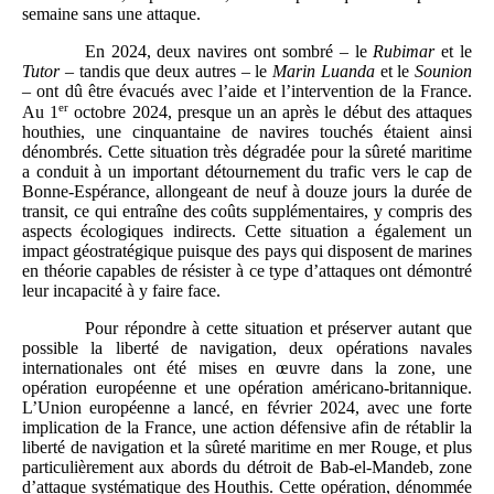
semaine sans une attaque.
En 2024, deux navires ont sombré – le
Rubimar
et le
Tutor
– tandis que deux autres – le
Marin Luanda
et le
Sounion
– ont dû être évacués avec l’aide et l’intervention de la France.
er
Au 1
octobre 2024, presque un an après le début des attaques
houthies, une cinquantaine de navires touchés étaient ainsi
dénombrés. Cette situation très dégradée pour la sûreté maritime
a conduit à un important détournement du trafic vers le cap de
Bonne-Espérance, allongeant de neuf à douze jours la durée de
transit, ce qui entraîne des coûts supplémentaires, y compris des
aspects écologiques indirects. Cette situation a également un
impact géostratégique puisque des pays qui disposent de marines
en théorie capables de résister à ce type d’attaques ont démontré
leur incapacité à y faire face.
Pour répondre à cette situation et préserver autant que
possible la liberté de navigation, deux opérations navales
internationales ont été mises en œuvre dans la zone, une
opération européenne et une opération américano-britannique.
L’Union européenne a lancé, en février 2024, avec une forte
implication de la France, une action défensive afin de rétablir la
liberté de navigation et la sûreté maritime en mer Rouge, et plus
particulièrement aux abords du détroit de Bab-el-Mandeb, zone
d’attaque systématique des Houthis. Cette opération, dénommée