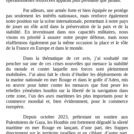
opérationnelles renforcées apparaît plus pressante que jamais.
Par ailleurs, une armée forte et bien équipée ne protège
pas seulement les intérêts nationaux, mais renforce également
notre position sur la scène internationale, permettant à notre pays
de jouer un rôle actif dans la préservation de la paix et de la
stabilité. En investissant dans nos capacités militaires, nous
visons en priorité à assurer notre propre défense, mais nous
réaffirmons également par la même occasion la place et le rôle
de la France en Europe et dans le monde.
Dans la thématique de cet avis, j’ai souhaité me
pencher sur une de ces crises nouvelles qui menace la stabilité
du monde et contre laquelle nos forces sont pleinement
mobilisées. J’ai ainsi fait le choix d’étudier les déploiements de
la marine nationale en mer Rouge et dans le golfe d’Aden, mis
en œuvre pour lutter contre les menaces que font peser les
rebelles yéménites houthis sur la liberté de la navigation dans
cette zone, l’un des axes maritimes les plus importants pour le
commerce mondial et, bien évidemment, pour le commerce
européen.
Depuis octobre 2023, prétextant un soutien aux
Palestiniens de Gaza, les Houthis ont fortement dégradé la sûreté
maritime en mer Rouge en lançant, d’une part, des frappes
directement sur le territoire israélien et en ciblant, d’autre part,