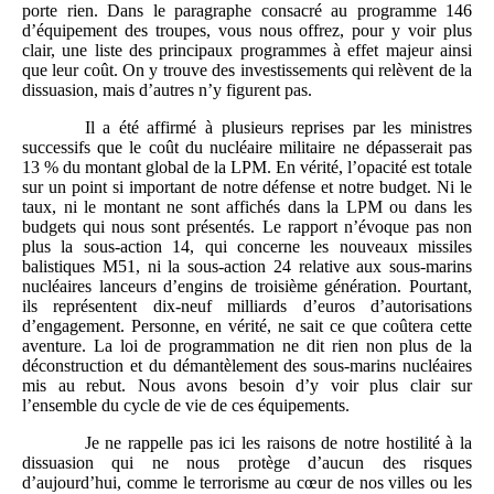
porte rien. Dans le paragraphe consacré au programme 146
d’équipement des troupes, vous nous offrez, pour y voir plus
clair, une liste des principaux programmes à effet majeur ainsi
que leur coût. On y trouve des investissements qui relèvent de la
dissuasion, mais d’autres n’y figurent pas.
Il a été affirmé à plusieurs reprises par les ministres
successifs que le coût du nucléaire militaire ne dépasserait pas
13 % du montant global de la LPM. En vérité, l’opacité est totale
sur un point si important de notre défense et notre budget. Ni le
taux, ni le montant ne sont affichés dans la LPM ou dans les
budgets qui nous sont présentés. Le rapport n’évoque pas non
plus la sous-action 14, qui concerne les nouveaux missiles
balistiques M51, ni la sous-action 24 relative aux sous-marins
nucléaires lanceurs d’engins de troisième génération. Pourtant,
ils représentent dix-neuf milliards d’euros d’autorisations
d’engagement. Personne, en vérité, ne sait ce que coûtera cette
aventure. La loi de programmation ne dit rien non plus de la
déconstruction et du démantèlement des sous-marins nucléaires
mis au rebut. Nous avons besoin d’y voir plus clair sur
l’ensemble du cycle de vie de ces équipements.
Je ne rappelle pas ici les raisons de notre hostilité à la
dissuasion qui ne nous protège d’aucun des risques
d’aujourd’hui, comme le terrorisme au cœur de nos villes ou les