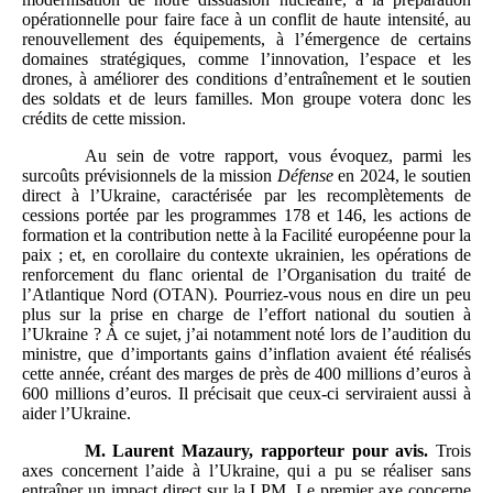
opérationnelle pour faire face à un conflit de haute intensité, au
renouvellement des équipements, à l’émergence de certains
domaines stratégiques, comme l’innovation, l’espace et les
drones, à améliorer des conditions d’entraînement et le soutien
des soldats et de leurs familles. Mon groupe votera donc les
crédits de cette mission.
Au sein de votre rapport, vous évoquez, parmi les
surcoûts prévisionnels de la mission
Défense
en 2024, le soutien
direct à l’Ukraine, caractérisée par les recomplètements de
cessions portée par les programmes 178 et 146, les actions de
formation et la contribution nette à la Facilité européenne pour la
paix ; et, en corollaire du contexte ukrainien, les opérations de
renforcement du flanc oriental de l’Organisation du traité de
l’Atlantique Nord (OTAN). Pourriez-vous nous en dire un peu
plus sur la prise en charge de l’effort national du soutien à
l’Ukraine ? À ce sujet, j’ai notamment noté lors de l’audition du
ministre, que d’importants gains d’inflation avaient été réalisés
cette année, créant des marges de près de 400 millions d’euros à
600 millions d’euros. Il précisait que ceux-ci serviraient aussi à
aider l’Ukraine.
M.
Laurent Mazaury, rapporteur
pour avis.
Trois
axes concernent l’aide à l’Ukraine, qui a pu se réaliser sans
entraîner un impact direct sur la LPM. Le premier axe concerne