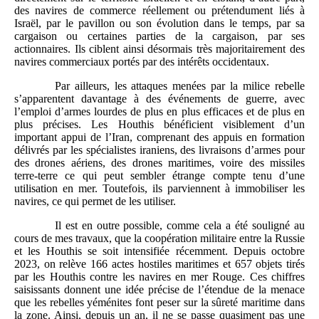
des navires de commerce réellement ou prétendument liés à
Israël, par le pavillon ou son évolution dans le temps, par sa
cargaison ou certaines parties de la cargaison, par ses
actionnaires. Ils ciblent ainsi désormais très majoritairement des
navires commerciaux portés par des intérêts occidentaux.
Par ailleurs, les attaques menées par la milice rebelle
s’apparentent davantage à des événements de guerre, avec
l’emploi d’armes lourdes de plus en plus efficaces et de plus en
plus précises. Les Houthis bénéficient visiblement d’un
important appui de l’Iran, comprenant des appuis en formation
délivrés par les spécialistes iraniens, des livraisons d’armes pour
des drones aériens, des drones maritimes, voire des missiles
terre-terre ce qui peut sembler étrange compte tenu d’une
utilisation en mer. Toutefois, ils parviennent à immobiliser les
navires, ce qui permet de les utiliser.
Il est en outre possible, comme cela a été souligné au
cours de mes travaux, que la coopération militaire entre la Russie
et les Houthis se soit intensifiée récemment. Depuis octobre
2023, on relève 166 actes hostiles maritimes et 657 objets tirés
par les Houthis contre les navires en mer Rouge. Ces chiffres
saisissants donnent une idée précise de l’étendue de la menace
que les rebelles yéménites font peser sur la sûreté maritime dans
la zone. Ainsi, depuis un an, il ne se passe quasiment pas une