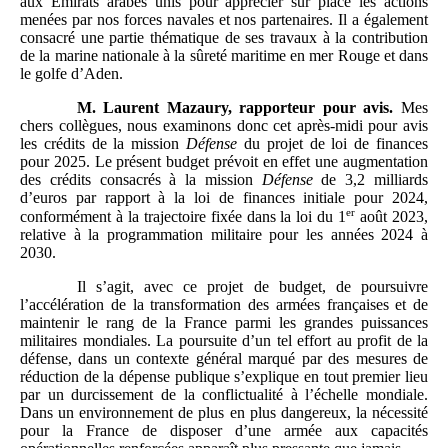
aux Émirats arabes unis pour apprécier sur place les actions
menées par nos forces navales et nos partenaires. Il a également
consacré une partie thématique de ses travaux à la contribution
de la marine nationale à la sûreté maritime en mer Rouge et dans
le golfe d’Aden.
M.
Laurent Mazaury
, rapporteur
pour avis.
Mes
chers collègues, nous examinons donc cet après-midi pour avis
les crédits de la mission
Défense
du projet de loi de finances
pour 2025. Le présent budget prévoit en effet une augmentation
des crédits consacrés à la mission
Défense
de 3,2 milliards
d’euros par rapport à la loi de finances initiale pour 2024,
er
conformément à la trajectoire fixée dans la loi du 1
août 2023,
relative à la programmation militaire pour les années 2024 à
2030.
Il s’agit, avec ce projet de budget, de poursuivre
l’accélération de la transformation des armées françaises et de
maintenir le rang de la France parmi les grandes puissances
militaires mondiales. La poursuite d’un tel effort au profit de la
défense, dans un contexte général marqué par des mesures de
réduction de la dépense publique s’explique en tout premier lieu
par un durcissement de la conflictualité à l’échelle mondiale.
Dans un environnement de plus en plus dangereux, la nécessité
pour la France de disposer d’une armée aux capacités