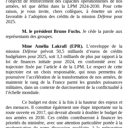
l’objectif de renforcement des capacités opérationnelles de nos
armées, tel que défini dans la LPM 2024-2030. Pour cette
raison, je vous invite, chers collègues, à émettre un avis
favorable à l’adoption des crédits de la mission
Défense
pour
2025.
M.
le président Bruno Fuchs
.
Je cède la parole aux
représentants des groupes.
Mme
Amélia Lakrafi (EPR).
L’enveloppe de la
mission
Défense
prévoit 50,5 milliards d’euros de crédits
budgétaires pour 2025, soit 3,3 milliards de plus par rapport à la
loi de finances initiale pour 2024, en conformité avec la
trajectoire fixée par l’article 4 de la LPM. Le respect de cette
trajectoire est un choix responsable, qui nous permettra de
poursuivre l’accélération de la transformation de nos armées, de
maintenir le rang de la France parmi les grandes puissances
militaires, dans un contexte de durcissement de la conflictualité à
l’échelle mondiale.
Ce budget est donc à la fois à la hauteur des enjeux et
des menaces. Il constitue également une étape importante sur la
route ouverte en 2017, qui devrait aboutir à doubler le budget de
nos armées en 2030. Ces crédits contribueront à financer les
priorités du ministère, avec une attention particulière portée à la
modernisation de notre dissuasion nucléaire, à la préparation