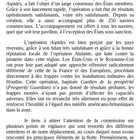
Aspides
, a fait l’objet d’un large consensus des États membres.
Grâce à son lancement rapide, l’opération a fait état de résultats
opérationnels satisfaisants, voire très satisfaisants. Depuis sa
création, elle a ainsi accompagné plus de 250 navires
commerciaux. L’accompagnement est offert à tous les navires,
quel que soit leur pavillon, à l’exception des États sous sanction.
L’opération
Aspides
est bien perçue par les pays
riverains, grâce à son bilan très satisfaisant et grâce à la bonne
réputation locale de l’opération
Atalante
, qui lutte contre la
piraterie dans cette région. Les États-Unis et le Royaume-Uni
ont pour leur part adopté une approche offensive radicalement
différente de celle de la France et des Européens, procédant
directement à des frappes contre les installations militaires des
Houthis. Cette opération, baptisée
Gardien de la prospérité
(
Prosperity Guardian
) n’a pas donné de résultats probants, les
frappes menées n’ayant pas permis d’affecter les capacités
adverses. Elles ont en revanche très sûrement eu pour effet de
renforcer l’hostilité à l’égard des intérêts américano‑britanniques
dans la zone.
Je tiens à attirer l’attention de la commission sur
plusieurs points de vigilance qui sont ressortis des différents
entretiens et de notre déplacement, au cours duquel nous avons
rencontré les principaux éléments de la flotte. Premièrement, se