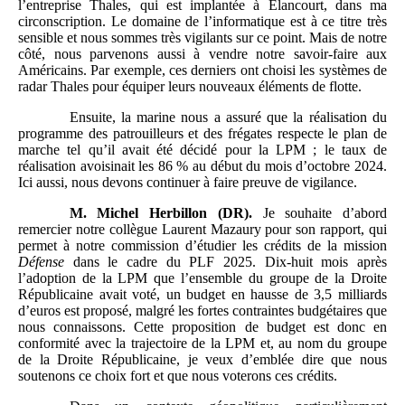
l’entreprise Thales, qui est implantée à Elancourt, dans ma
circonscription. Le domaine de l’informatique est à ce titre très
sensible et nous sommes très vigilants sur ce point. Mais de notre
côté, nous parvenons aussi à vendre notre savoir-faire aux
Américains. Par exemple, ces derniers ont choisi les systèmes de
radar Thales pour équiper leurs nouveaux éléments de flotte.
Ensuite, la marine nous a assuré que la réalisation du
programme des patrouilleurs et des frégates respecte le plan de
marche tel qu’il avait été décidé pour la LPM ; le taux de
réalisation avoisinait les 86 % au début du mois d’octobre 2024.
Ici aussi, nous devons continuer à faire preuve de vigilance.
M.
Michel Herbillon (DR).
Je souhaite d’abord
remercier notre collègue Laurent Mazaury pour son rapport, qui
permet à notre commission d’étudier les crédits de la mission
Défense
dans le cadre du PLF 2025. Dix-huit mois après
l’adoption de la LPM que l’ensemble du groupe de la Droite
Républicaine avait voté, un budget en hausse de 3,5 milliards
d’euros est proposé, malgré les fortes contraintes budgétaires que
nous connaissons. Cette proposition de budget est donc en
conformité avec la trajectoire de la LPM et, au nom du groupe
de la Droite Républicaine, je veux d’emblée dire que nous
soutenons ce choix fort et que nous voterons ces crédits.