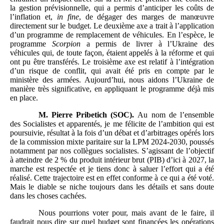
la gestion prévisionnelle, qui a permis d’anticiper les coûts de
l’inflation et,
in fine
, de dégager des marges de manœuvre
directement sur le budget. Le deuxième axe a trait à l’application
d’un programme de remplacement de véhicules. En l’espèce, le
programme
Scorpion
a permis de livrer à l’Ukraine des
véhicules qui, de toute façon, étaient appelés à la réforme et qui
ont pu être transférés. Le troisième axe est relatif à l’intégration
d’un risque de conflit, qui avait été pris en compte par le
ministère des armées. Aujourd’hui, nous aidons l’Ukraine de
manière très significative, en appliquant le programme déjà mis
en place.
M.
Pierre Pribetich (SOC).
Au nom de l’ensemble
des Socialistes et apparentés, je me félicite de l’ambition qui est
poursuivie, résultat à la fois d’un débat et d’arbitrages opérés lors
de la commission mixte paritaire sur la LPM 2024-2030, poussés
notamment par nos collègues socialistes. S’agissant de l’objectif
à atteindre de 2 % du produit intérieur brut (PIB) d’ici à 2027, la
marche est respectée et je tiens donc à saluer l’effort qui a été
réalisé. Cette trajectoire est en effet conforme à ce qui a été voté.
Mais le diable se niche toujours dans les détails et sans doute
dans les choses cachées.
Nous pourrions voter pour, mais avant de le faire, il
faudrait nous dire sur quel budget sont financées les opérations