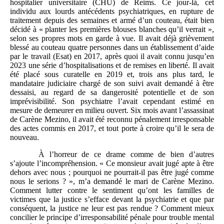
hospitalier universitaire (CHU) de Reims. Ce jour-là, cet
individu aux lourds antécédents psychiatriques, en rupture de
traitement depuis des semaines et armé d’un couteau, était bien
décidé à « planter les premières blouses blanches qu’il verrait »,
selon ses propres mots en garde à vue. Il avait déjà grièvement
blessé au couteau quatre personnes dans un établissement d’aide
par le travail (Esat) en 2017, après quoi il avait connu jusqu’en
2023 une série d’hospitalisations et de remises en liberté. Il avait
été placé sous curatelle en 2019 et, trois ans plus tard, le
mandataire judiciaire chargé de son suivi avait demandé à être
dessaisi, au regard de sa dangerosité potentielle et de son
imprévisibilité. Son psychiatre l’avait cependant estimé en
mesure de demeurer en milieu ouvert. Six mois avant l’assassinat
de Carène Mezino, il avait été reconnu pénalement irresponsable
des actes commis en 2017, et tout porte à croire qu’il le sera de
nouveau.
À l’horreur de ce drame comme de bien d’autres
s’ajoute l’incompréhension. « Ce monsieur avait jugé apte à être
dehors avec nous ; pourquoi ne pourrait-il pas être jugé comme
nous le serions ? », m’a demandé le mari de Carène Mezino.
Comment lutter contre le sentiment qu’ont les familles de
victimes que la justice s’efface devant la psychiatrie et que par
conséquent, la justice ne leur est pas rendue ? Comment mieux
concilier le principe d’irresponsabilité pénale pour trouble mental