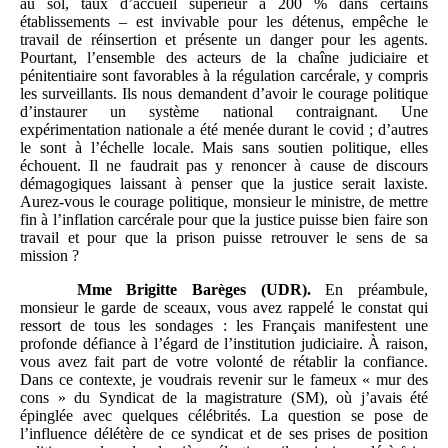
au sol, taux d’accueil supérieur à 200 % dans certains
établissements – est invivable pour les détenus, empêche le
travail de réinsertion et présente un danger pour les agents.
Pourtant, l’ensemble des acteurs de la chaîne judiciaire et
pénitentiaire sont favorables à la régulation carcérale, y compris
les surveillants. Ils nous demandent d’avoir le courage politique
d’instaurer un système national contraignant. Une
expérimentation nationale a été menée durant le covid ; d’autres
le sont à l’échelle locale. Mais sans soutien politique, elles
échouent. Il ne faudrait pas y renoncer à cause de discours
démagogiques laissant à penser que la justice serait laxiste.
Aurez-vous le courage politique, monsieur le ministre, de mettre
fin à l’inflation carcérale pour que la justice puisse bien faire son
travail et pour que la prison puisse retrouver le sens de sa
mission ?
Mme
Brigitte Barèges (UDR).
En préambule,
monsieur le garde de sceaux, vous avez rappelé le constat qui
ressort de tous les sondages : les Français manifestent une
profonde défiance à l’égard de l’institution judiciaire. À raison,
vous avez fait part de votre volonté de rétablir la confiance.
Dans ce contexte, je voudrais revenir sur le fameux « mur des
cons » du Syndicat de la magistrature (SM), où j’avais été
épinglée avec quelques célébrités. La question se pose de
l’influence délétère de ce syndicat et de ses prises de position