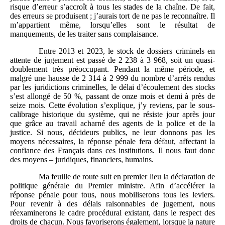
risque d’erreur s’accroît à tous les stades de la chaîne. De fait,
des erreurs se produisent ; j’aurais tort de ne pas le reconnaître. Il
m’appartient même, lorsqu’elles sont le résultat de
manquements, de les traiter sans complaisance.
Entre 2013 et 2023, le stock de dossiers criminels en
attente de jugement est passé de 2 238 à 3 968, soit un quasi-
doublement très préoccupant. Pendant la même période, et
malgré une hausse de 2 314 à 2 999 du nombre d’arrêts rendus
par les juridictions criminelles, le délai d’écoulement des stocks
s’est allongé de 50 %, passant de onze mois et demi à près de
seize mois. Cette évolution s’explique, j’y reviens, par le sous-
calibrage historique du système, qui ne résiste jour après jour
que grâce au travail acharné des agents de la police et de la
justice. Si nous, décideurs publics, ne leur donnons pas les
moyens nécessaires, la réponse pénale fera défaut, affectant la
confiance des Français dans ces institutions. Il nous faut donc
des moyens – juridiques, financiers, humains.
Ma feuille de route suit en premier lieu la déclaration de
politique générale du Premier ministre. Afin d’accélérer la
réponse pénale pour tous, nous mobiliserons tous les leviers.
Pour revenir à des délais raisonnables de jugement, nous
réexaminerons le cadre procédural existant, dans le respect des
droits de chacun. Nous favoriserons également, lorsque la nature