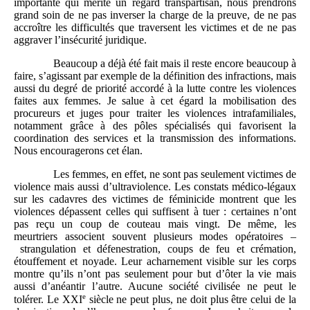
importante qui mérite un regard transpartisan, nous prendrons
grand soin de ne pas inverser la charge de la preuve, de ne pas
accroître les difficultés que traversent les victimes et de ne pas
aggraver l’insécurité juridique.
Beaucoup a déjà été fait mais il reste encore beaucoup à
faire, s’agissant par exemple de la définition des infractions, mais
aussi du degré de priorité accordé à la lutte contre les violences
faites aux femmes. Je salue à cet égard la mobilisation des
procureurs et juges pour traiter les violences intrafamiliales,
notamment grâce à des pôles spécialisés qui favorisent la
coordination des services et la transmission des informations.
Nous encouragerons cet élan.
Les femmes, en effet, ne sont pas seulement victimes de
violence mais aussi d’ultraviolence. Les constats médico-légaux
sur les cadavres des victimes de féminicide montrent que les
violences dépassent celles qui suffisent à tuer : certaines n’ont
pas reçu un coup de couteau mais vingt. De même, les
meurtriers associent souvent plusieurs modes opératoires –
strangulation et défenestration, coups de feu et crémation,
étouffement et noyade. Leur acharnement visible sur les corps
montre qu’ils n’ont pas seulement pour but d’ôter la vie mais
aussi d’anéantir l’autre. Aucune société civilisée ne peut le
e
tolérer. Le XXI
siècle ne peut plus, ne doit plus être celui de la