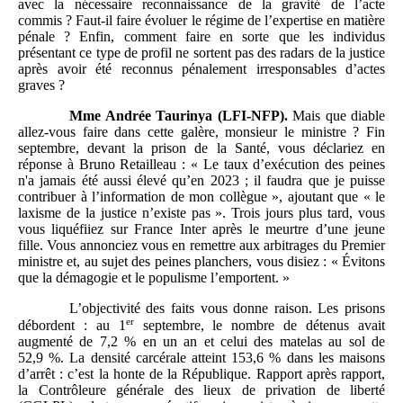
avec la nécessaire reconnaissance de la gravité de l’acte
commis ? Faut-il faire évoluer le régime de l’expertise en matière
pénale ? Enfin, comment faire en sorte que les individus
présentant ce type de profil ne sortent pas des radars de la justice
après avoir été reconnus pénalement irresponsables d’actes
graves ?
Mme
Andrée Taurinya (LFI-NFP).
Mais que diable
allez-vous faire dans cette galère, monsieur le ministre ? Fin
septembre, devant la prison de la Santé, vous déclariez en
réponse à Bruno Retailleau : « Le taux d’exécution des peines
n'a jamais été aussi élevé qu’en 2023 ; il faudra que je puisse
contribuer à l’information de mon collègue », ajoutant que « le
laxisme de la justice n’existe pas ». Trois jours plus tard, vous
vous liquéfiiez sur France Inter après le meurtre d’une jeune
fille. Vous annonciez vous en remettre aux arbitrages du Premier
ministre et, au sujet des peines planchers, vous disiez : « Évitons
que la démagogie et le populisme l’emportent. »
L’objectivité des faits vous donne raison. Les prisons
er
débordent : au 1
septembre, le nombre de détenus avait
augmenté de 7,2 % en un an et celui des matelas au sol de
52,9 %. La densité carcérale atteint 153,6 % dans les maisons
d’arrêt : c’est la honte de la République. Rapport après rapport,
la Contrôleure générale des lieux de privation de liberté