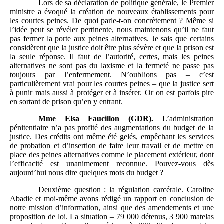
Lors de sa déclaration de politique générale, le Premier
ministre a évoqué la création de nouveaux établissements pour
les courtes peines. De quoi parle-t-on concrètement ? Même si
l’idée peut se révéler pertinente, nous maintenons qu’il ne faut
pas fermer la porte aux peines alternatives. Je sais que certains
considèrent que la justice doit être plus sévère et que la prison est
la seule réponse. Il faut de l’autorité, certes, mais les peines
alternatives ne sont pas du laxisme et la fermeté ne passe pas
toujours par l’enfermement. N’oublions pas – c’est
particulièrement vrai pour les courtes peines – que la justice sert
à punir mais aussi à protéger et à insérer. Or on est parfois pire
en sortant de prison qu’en y entrant.
Mme
Elsa Faucillon (GDR).
L’administration
pénitentiaire n’a pas profité des augmentations du budget de la
justice. Des crédits ont même été gelés, empêchant les services
de probation et d’insertion de faire leur travail et de mettre en
place des peines alternatives comme le placement extérieur, dont
l’efficacité est unanimement reconnue. Pouvez-vous dès
aujourd’hui nous dire quelques mots du budget ?
Deuxième question : la régulation carcérale. Caroline
Abadie et moi-même avons rédigé un rapport en conclusion de
notre mission d’information, ainsi que des amendements et une
proposition de loi. La situation – 79 000 détenus, 3 900 matelas