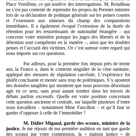
Place Vendôme, ce qui soulève des interrogations. M. Retailleau
ne s’est pas contenté de reprendre les propos du Premier ministre
lors de sa déclaration de politique générale sur les peines courtes
et l’extension aux mineurs du champ des comparutions
immédiates. Il a également évoqué l’extension de la durée de
rétention pour les ressortissants de nationalité étrangère – qui
concerne votre ministère puisque les juges des libertés et de la
détention sont compétents en la matière –, ainsi que les doubles
peines et l’accueil des victimes. Or c’est surtout votre regard qui
nous importe sur ces questions.
Par ailleurs, pour la première fois depuis près de trente
ans, la France a, dans le contexte singulier de la crise sanitaire,
appliqué des mesures de régulation carcérale. L’expérience fut
plutôt concluante et menée sans trop de polémiques. S’y ajoutent
des données tangibles qui montrent que nous pouvons désormais
agir en ce sens, sans pour autant tomber dans les travers de
débats parfois excessifs. Quelle est votre position concernant
cette question ancienne et centrale, sur laquelle plusieurs d’entre
nous travaillent – notamment Mme Faucillon – et qu’il faut se
garder d’opposer à celle de l’immobilier ?
M.
Didier Migaud, garde des sceaux, ministre de la
justice.
Je me réjouis de ma première audition en tant que garde
des sceaux par votre commission, la « maison justice » de