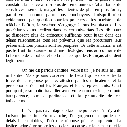
constaté : la justice a subi plus de trente années d’abandon et de
sous-investissement, malgré les attentes de plus en plus fortes,
parmi vous comme parmi nos concitoyens. Puisqu’il n’est
évidemment pas question pour les policiers et les magistrats de
relâcher l’effort, le système s’engorge à tous les niveaux. Les
procédures s’amoncellent dans les commissariats. Les tribunaux
ne disposent plus de créneaux suffisants pour juger dans des
délais raisonnables tous les prévenus que les procureurs leur
présentent. Les prisons sont surpeuplées. Or cette situation n’est
pas le fruit du laxisme ou d’une idéologie, mais au contraire de
la fermeté de la police et de la justice, que les Français attendent
légitimement.
On me dit parfois candide, voire naïf ; je ne suis ni l’un
ni l’autre. Mais je suis conscient de l’écart qui existe entre la
force de la réponse pénale, attestée par les indicateurs, et la
perception qu’en ont les Français et leurs représentants. C’est
pourquoi je souhaite travailler avec votre commission, en toute
transparence, sur la pertinence et la granularité de ces
indicateurs.
Il n’y a pas davantage de laxisme policier qu’il n’y a de
laxisme judiciaire. En revanche, l’engorgement emporte des
délais inacceptables, d’où une réponse pénale trop lente. La
justice peine à prioriser les dossiers, à cause de leur masse, et le