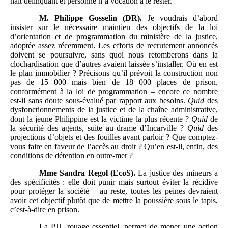
naît délinquant et personne n’a vocation à le rester.
M.
Philippe Gosselin (DR).
Je voudrais d’abord
insister sur le nécessaire maintien des objectifs de la loi
d’orientation et de programmation du ministère de la justice,
adoptée assez récemment. Les efforts de recrutement annoncés
doivent se poursuivre, sans quoi nous retomberons dans la
clochardisation que d’autres avaient laissée s’installer. Où en est
le plan immobilier ? Précisons qu’il prévoit la construction non
pas de 15 000 mais bien de 18 000 places de prison,
conformément à la loi de programmation – encore ce nombre
est-il sans doute sous-évalué par rapport aux besoins.
Quid
des
dysfonctionnements de la justice et de la chaîne administrative,
dont la jeune Philippine est la victime la plus récente ?
Quid
de
la sécurité des agents, suite au drame d’Incarville ?
Quid
des
projections d’objets et des fouilles avant parloir ? Que comptez-
vous faire en faveur de l’accès au droit ? Qu’en est-il, enfin, des
conditions de détention en outre-mer ?
Mme
Sandra Regol (EcoS).
La justice des mineurs a
des spécificités : elle doit punir mais surtout éviter la récidive
pour protéger la société – au reste, toutes les peines devraient
avoir cet objectif plutôt que de mettre la poussière sous le tapis,
c’est-à-dire en prison.
La PJJ, rouage essentiel, permet de mener une action