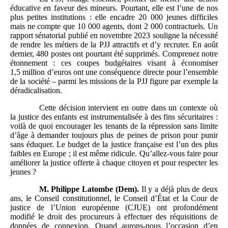
éducative en faveur des mineurs. Pourtant, elle est l’une de nos
plus petites institutions : elle encadre 20 000 jeunes difficiles
mais ne compte que 10 000 agents, dont 2 000 contractuels. Un
rapport sénatorial publié en novembre 2023 souligne la nécessité
de rendre les métiers de la PJJ attractifs et d’y recruter. En août
dernier, 480 postes ont pourtant été supprimés. Comprenez notre
étonnement : ces coupes budgétaires visant à économiser
1,5 million d’euros ont une conséquence directe pour l’ensemble
de la société – parmi les missions de la PJJ figure par exemple la
déradicalisation.
Cette décision intervient en outre dans un contexte où
la justice des enfants est instrumentalisée à des fins sécuritaires :
voilà de quoi encourager les tenants de la répression sans limite
d’âge à demander toujours plus de peines de prison pour punir
sans éduquer. Le budget de la justice française est l’un des plus
faibles en Europe ; il est même ridicule. Qu’allez-vous faire pour
améliorer la justice offerte à chaque citoyen et pour respecter les
jeunes ?
M.
Philippe Latombe (Dem).
Il y a déjà plus de deux
ans, le Conseil constitutionnel, le Conseil d’État et la Cour de
justice de l’Union européenne (CJUE) ont profondément
modifié le droit des procureurs à effectuer des réquisitions de
données de connexion. Quand aurons-nous l’occasion d’en