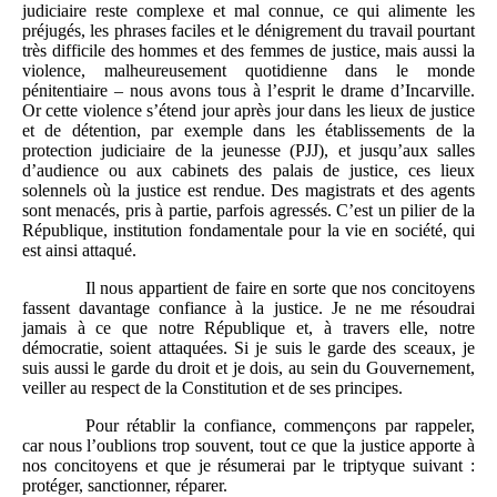
judiciaire reste complexe et mal connue, ce qui alimente les
préjugés, les phrases faciles et le dénigrement du travail pourtant
très difficile des hommes et des femmes de justice, mais aussi la
violence, malheureusement quotidienne dans le monde
pénitentiaire – nous avons tous à l’esprit le drame d’Incarville.
Or cette violence s’étend jour après jour dans les lieux de justice
et de détention, par exemple dans les établissements de la
protection judiciaire de la jeunesse (PJJ), et jusqu’aux salles
d’audience ou aux cabinets des palais de justice, ces lieux
solennels où la justice est rendue. Des magistrats et des agents
sont menacés, pris à partie, parfois agressés. C’est un pilier de la
République, institution fondamentale pour la vie en société, qui
est ainsi attaqué.
Il nous appartient de faire en sorte que nos concitoyens
fassent davantage confiance à la justice. Je ne me résoudrai
jamais à ce que notre République et, à travers elle, notre
démocratie, soient attaquées. Si je suis le garde des sceaux, je
suis aussi le garde du droit et je dois, au sein du Gouvernement,
veiller au respect de la Constitution et de ses principes.
Pour rétablir la confiance, commençons par rappeler,
car nous l’oublions trop souvent, tout ce que la justice apporte à
nos concitoyens et que je résumerai par le triptyque suivant :
protéger, sanctionner, réparer.