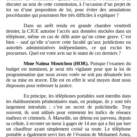
discuter au sein de cette commission, à l’occasion d’un projet de
loi ou d’une proposition de loi, pour éviter des annulations
procédurales qui pourraient être très difficiles à expliquer ?
Dans un arrêt rendu en grande chambre vendredi
dernier, la CJUE autorise l’accès aux données stockées dans un
téléphone, même en cas de délit autre qu’un crime grave. C’est
bien – sauf qu’elle n’ouvre cette faculté qu’aux juridictions ou
autorités administratives indépendantes, ce qui exclut les
procureurs. Quel est votre avis sur le statut de ces derniers ?
Mme
Naïma Moutchou (HOR).
Puisque l’examen du
budget est imminent, je serai très vigilante pour que la loi de
programmation que nous avons votée ne soit pas dénaturée lors
de sa mise en œuvre. Elle est en effet le seul moyen dont nous
disposons pour redresser la justice.
En principe, les téléphones portables sont interdits dans
les établissements pénitentiaires mais, en pratique, ils y sont très
largement introduits ; c’est un secret de polichinelle. Trop
souvent, ils sont utilisés pour entretenir les trafics de réseaux
mafieux et criminels. À Marseille, un détenu est parvenu, depuis
sa cellule, à recruter un tueur à gages de 14 ans qui a fini par tuer
un chauffeur ayant simplement croisé sa route. Le téléphone
portable a également servi lors de l’évasion de Mohamed Amra,