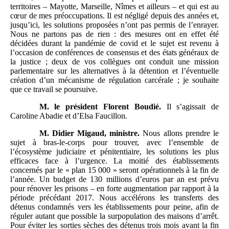
territoires – Mayotte, Marseille, Nîmes et ailleurs – et qui est au
cœur de mes préoccupations. Il est négligé depuis des années et,
jusqu’ici, les solutions proposées n’ont pas permis de l’enrayer.
Nous ne partons pas de rien : des mesures ont en effet été
décidées durant la pandémie de covid et le sujet est revenu à
l’occasion de conférences de consensus et des états généraux de
la justice ; deux de vos collègues ont conduit une mission
parlementaire sur les alternatives à la détention et l’éventuelle
création d’un mécanisme de régulation carcérale ; je souhaite
que ce travail se poursuive.
M.
le président Florent Boudié.
Il s’agissait de
Caroline Abadie et d’Elsa Faucillon.
M.
Didier Migaud, ministre.
Nous allons prendre le
sujet à bras-le-corps pour trouver, avec l’ensemble de
l’écosystème judiciaire et pénitentiaire, les solutions les plus
efficaces face à l’urgence. La moitié des établissements
concernés par le « plan 15 000 » seront opérationnels à la fin de
l’année. Un budget de 130 millions d’euros par an est prévu
pour rénover les prisons – en forte augmentation par rapport à la
période précédant 2017. Nous accélérons les transferts des
détenus condamnés vers les établissements pour peine, afin de
réguler autant que possible la surpopulation des maisons d’arrêt.
Pour éviter les sorties sèches des détenus trois mois avant la fin