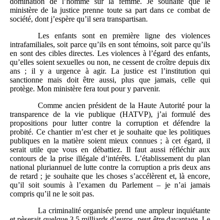
domination de l’homme sur la femme. Je souhaite que le
ministère de la justice prenne toute sa part dans ce combat de
société, dont j’espère qu’il sera transpartisan.
Les enfants sont en première ligne des violences
intrafamiliales, soit parce qu’ils en sont témoins, soit parce qu’ils
en sont des cibles directes. Les violences à l’égard des enfants,
qu’elles soient sexuelles ou non, ne cessent de croître depuis dix
ans ; il y a urgence à agir. La justice est l’institution qui
sanctionne mais doit être aussi, plus que jamais, celle qui
protège. Mon ministère fera tout pour y parvenir.
Comme ancien président de la Haute Autorité pour la
transparence de la vie publique (HATVP), j’ai formulé des
propositions pour lutter contre la corruption et défendre la
probité. Ce chantier m’est cher et je souhaite que les politiques
publiques en la matière soient mieux connues ; à cet égard, il
serait utile que vous en débattiez. Il faut aussi réfléchir aux
contours de la prise illégale d’intérêts. L’établissement du plan
national pluriannuel de lutte contre la corruption a pris deux ans
de retard ; je souhaite que les choses s’accélèrent et, là encore,
qu’il soit soumis à l’examen du Parlement – je n’ai jamais
compris qu’il ne le soit pas.
La criminalité organisée prend une ampleur inquiétante
et pèserait quelque 3,5 milliards d’euros, peut-être davantage. Le