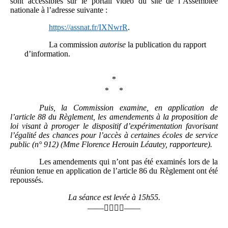
sont accessibles sur le portail vidéo du site de l’Assemblée
nationale à l’adresse suivante :
https://assnat.fr/IXNwrR
.
La commission
autorise
la publication du rapport
d’information.
*
* *
Puis, la Commission examine, en application de
l’article 88 du Règlement, les amendements à la proposition de
loi visant à proroger le dispositif d’expérimentation favorisant
l’égalité des chances pour l’accès à certaines écoles de service
public (n° 912) (Mme
Florence Herouin Léautey, rapporteure).
Les amendements qui n’ont pas été examinés lors de la
réunion tenue en application de l’article 86 du Règlement ont été
repoussés.
La séance est levée à 15h55.
——

——