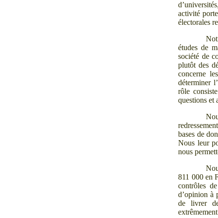
d’universités
activité por
électorales r
Not
études de m
société de c
plutôt des d
concerne les
déterminer l
rôle consist
questions et 
Nou
redressement
bases de donn
Nous leur p
nous permette
Nou
811
000 en F
contrôles d
d’opinion à p
de livrer de
extrêmement 