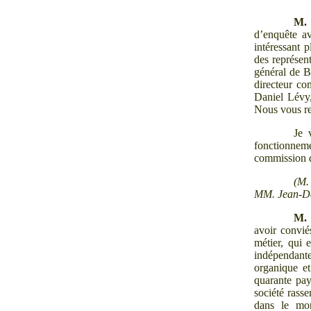
M.
d’enquête av
intéressant 
des représent
général de 
directeur c
Daniel Lévy,
Nous vous re
Je 
fonctionnem
commission d’
(M.
MM.
Jean-Da
M.
avoir convié
métier, qui 
indépendante
organique et
quarante pay
société rass
dans le mon