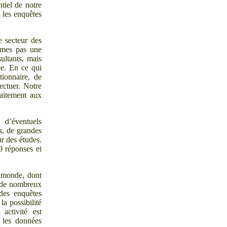
ntiel de notre
; les enquêtes
e secteur des
mmes pas une
ultants, mais
ée. En ce qui
tionnaire, de
ectuer. Notre
faitement aux
 d’éventuels
s
, de grandes
ur des études.
0
réponses et
e monde, dont
t de nombreux
des enquêtes
la possibilité
 activité est
r les données