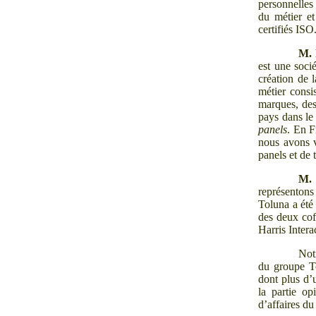
personnelles
du métier et
certifiés ISO
M.
est une soci
création de 
métier consis
marques, des 
pays dans le
panels
. En F
nous avons vi
panels et de 
M.
représentons
Toluna a été 
des deux cof
Harris Intera
Notr
du groupe T
dont plus d’
la partie op
d’affaires d