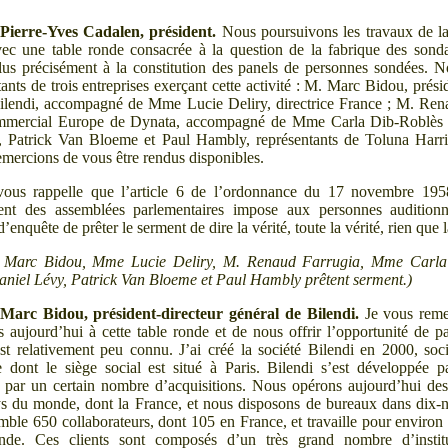
Pierre-Yves Cadalen, président.
Nous poursuivons les travaux de l
ec une table ronde consacrée à la question de la fabrique des son
plus précisément à la constitution des panels de personnes sondées. 
ants de trois entreprises exerçant cette activité
: M.
Marc Bidou, présid
Bilendi, accompagné de Mme
Lucie Deliry, directrice France
; M.
Rena
ommercial Europe de Dynata, accompagné de Mme
Carla Dib-Roblès
 Patrick Van Bloeme et Paul Hambly, représentants de Toluna Harris
mercions de vous être rendus disponibles.
vous rappelle que l’article
6 de l’ordonnance du 17
novembre 1958
ent des assemblées parlementaires impose aux personnes audition
enquête de prêter le serment de dire la vérité, toute la vérité, rien que l
Marc Bidou, Mme
Lucie Deliry, M.
Renaud Farrugia, Mme
Carla
niel Lévy, Patrick Van Bloeme et Paul Hambly prêtent serment.)
Marc Bidou, président-directeur général de Bilendi.
Je vous reme
s aujourd’hui à cette table ronde et de nous offrir l’opportunité de pa
est relativement peu connu. J’ai créé la société Bilendi en 2000, soci
 dont le siège social est situé à Paris. Bilendi s’est développée p
 par un certain nombre d’acquisitions. Nous opérons aujourd’hui de
s du monde, dont la France, et nous disposons de bureaux dans dix-
emble 650
collaborateurs, dont 105 en France, et travaille pour environ
de. Ces clients sont composés d’un très grand nombre d’institu