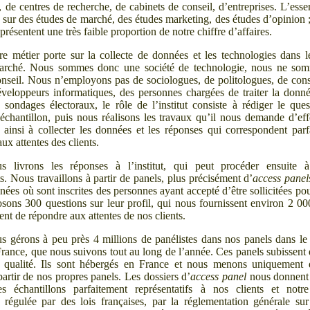
, de centres de recherche, de cabinets de conseil, d’entreprises. L’esse
te sur des études de marché, des études marketing, des études d’opinion
eprésentent une très faible proportion de notre chiffre d’affaires.
re métier porte sur la collecte de données et les technologies dans l
arché. Nous sommes donc une société de technologie, nous ne so
onseil. Nous n’employons pas de sociologues, de politologues, de cons
éveloppeurs informatiques, des personnes chargées de traiter la donn
 sondages électoraux, le rôle de l’institut consiste à rédiger le ques
’échantillon, puis nous réalisons les travaux qu’il nous demande d’eff
e ainsi à collecter les données et les réponses qui correspondent par
aux attentes des clients.
s livrons les réponses à l’institut, qui peut procéder ensuite à
s. Nous travaillons à partir de panels, plus précisément d’
access panel
ées où sont inscrites des personnes ayant accepté d’être sollicitées po
osons 300
questions sur leur profil, qui nous fournissent environ 2
00
nt de répondre aux attentes de nos clients.
s gérons à peu près 4
millions de panélistes dans nos panels dans l
rance, que nous suivons tout au long de l’année. Ces panels subissen
e qualité. Ils sont hébergés en France et nous menons uniquement 
artir de nos propres panels. Les dossiers d’
access panel
nous donnent 
s échantillons parfaitement représentatifs à nos clients et notre
régulée par des lois françaises, par la réglementation générale su