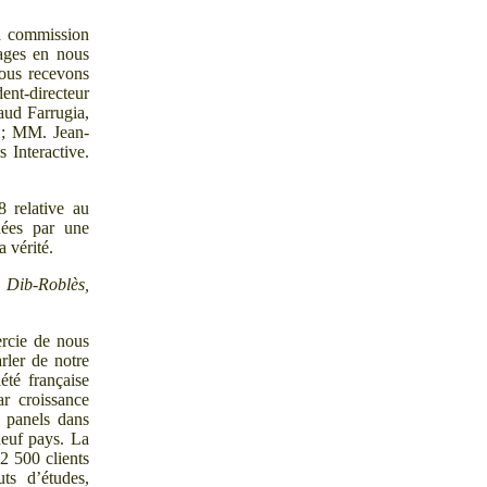
a commission
dages en nous
Nous recevons
ent-directeur
ud Farrugia,
; MM.
Jean-
 Interactive.
 relative au
nées par une
a vérité.
 Dib-Roblès,
rcie de nous
rler de notre
été française
ar croissance
s panels dans
neuf pays. La
 2
500
clients
ts d’études,