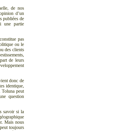
nelle, de nos
’opinion d’un
es publiées de
i une partie
constitue pas
litique ou le
ou des clients
estissements,
part de leurs
développement
vient donc de
es identique,
l Toluna peut
une question
savoir si la
 géographique
er. Mais nous
peut toujours