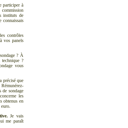
 participer à
te commission
 instituts de
e connaissais
les contrôles
 à vos panels
e sondage
? À
n technique
?
sondage vous
 a précisé que
e. Rémunérez-
ts de sondage
 concerne les
ts obtenus en
n
euro.
ive.
Je vais
ui me paraît