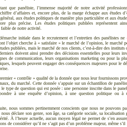
tant que panéliste, l’immense majorité de notre activité profession
chiffre d’affaires et, encore plus, de la marge échappe aux études d
général, aux études politiques de manière plus particulière et aux étud
ore plus précise. Les études politiques publiées représentent ains
aible de notre activité.
démarche initiale dans le recrutement et l’entretien des panélistes ne 
ont l’objet cherche à «
satisfaire
» le marché de l’opinion, le marché po
udes publiées, mais le marché de nos clients, c’est-à-dire des instituts 
derniers doivent ainsi prendre des décisions essentielles pour leurs inv
nes de communication, leurs organisations marketing ou pour la plu
giques, lesquels peuvent engager des conséquences majeures pour le 
prise.
premier «
contrôle
» qualité de la donnée que nous leur fournissons pro
finaux, du marché. Cette donnée s’appuie sur un échantillon de panélist
 le type de question qui est posée
: une personne inscrite dans le pane
épondre à une enquête d’opinion, à une question politique ou à 
uite, nous sommes pertinemment conscients que nous ne pouvons pas 
 nous déclare son genre, son âge, sa catégorie sociale, sa localisation
vérité. À l’heure actuelle, aucun moyen légal ne permet de s’en assur
ons de considérer qu’il ne s’agit pas d’un problème majeur, même s’il 