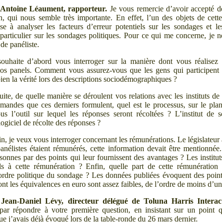
Antoine Léaument, rapporteur.
Je vous remercie d’avoir accepté de
on, qui nous semble très importante. En effet, l’un des objets de cet
se à analyser les facteurs d’erreur potentiels sur les sondages et les
particulier sur les sondages politiques. Pour ce qui me concerne, je n
 de panéliste.
souhaite d’abord vous interroger sur la manière dont vous réalisez 
vos panels. Comment vous assurez-vous que les gens qui participent
bien la vérité lors des descriptions sociodémographiques
?
uite, de quelle manière se déroulent vos relations avec les instituts d
emandes que ces derniers formulent, quel est le processus, sur le pla
us l’outil sur lequel les réponses seront récoltées
? L’institut de 
 logiciel de récolte des réponses
?
in, je veux vous interroger concernant les rémunérations. Le législateur
panélistes étaient rémunérés, cette information devait être mentionné
sonnes par des points qui leur fournissent des avantages
? Les institu
ils à cette rémunération
? Enfin, quelle part de cette rémunération
ordre politique du sondage
? Les données publiées évoquent des poin
nt les équivalences en euro sont assez faibles, de l’ordre de moins d’u
Jean-Daniel Lévy, directeur délégué de Toluna Harris Interact
ar répondre à votre première question, en insistant sur un point q
que j’avais déjà évoqué lors de la table-ronde du 26
mars dernier.