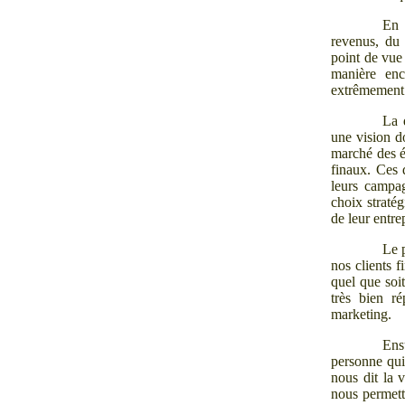
En 
revenus, du 
point de vue 
manière enc
extrêmement f
La 
une vision d
marché des ét
finaux. Ces 
leurs campag
choix straté
de leur entre
Le 
nos clients 
quel que soit
très bien r
marketing.
Ens
personne qui
nous dit la 
nous permett