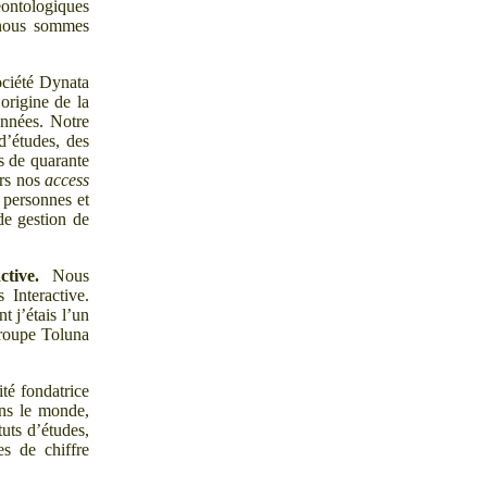
éontologiques
, nous sommes
ciété Dynata
origine de la
onnées. Notre
 d’études, des
us de quarante
ers nos
access
e personnes et
de gestion de
ctive
.
Nous
 Interactive.
t j’étais l’un
groupe Toluna
ité fondatrice
ans le monde,
uts d’études,
es de chiffre