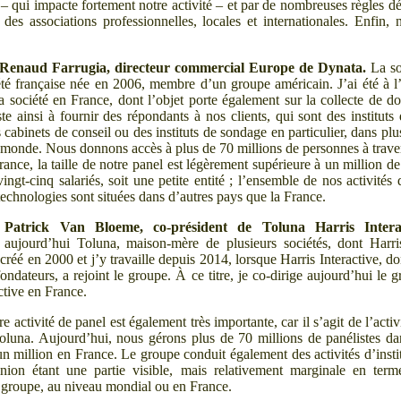
– qui impacte fortement notre activité
– et par de nombreuses règles d
 des associations professionnelles, locales et internationales. Enfin
.
Renaud Farrugia, directeur commercial Europe de Dynata.
La so
été française née en 2006, membre d’un groupe américain. J’ai été à l’
la société en France, dont l’objet porte également sur la collecte de d
te ainsi à fournir des répondants à nos clients, qui sont des instituts
cabinets de conseil ou des instituts de sondage en particulier, dans pl
 monde. Nous donnons accès à plus de 70
millions de personnes à trav
rance, la taille de notre panel est légèrement supérieure à un million d
ngt-cinq salariés, soit une petite entité
; l’ensemble de nos activités 
technologies sont situées dans d’autres pays que la France.
Patrick Van Bloeme, co-président de Toluna
Harris Intera
 aujourd’hui Toluna, maison-mère de plusieurs sociétés, dont Harris
créé en 2000 et j’y travaille depuis 2014, lorsque Harris Interactive, don
ondateurs, a rejoint le groupe. À ce titre, je co-dirige aujourd’hui le 
ctive en France.
e activité de panel est également très importante, car il s’agit de l’activ
oluna. Aujourd’hui, nous gérons plus de 70
millions de panélistes d
un million en France. Le groupe conduit également des activités d’instit
inion étant une partie visible, mais relativement marginale en term
u groupe, au niveau mondial ou en France.