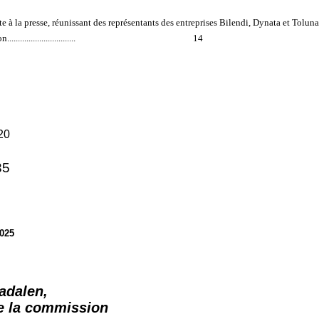
e à la presse, réunissant des représentants des entreprises Bilendi, Dynata et Tolun
on
................................
14
20
35
2025
adalen,
de la commission