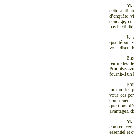
M.
cette auditi
d’enquête vi
sondage, en 
pas l’activité
Je 
qualité sur 
vous disent 
Ens
partir des d
Produisez-vo
fournit-il un
Enf
lorsque les 
vous ces per
contribuent-
questions d’
avantages, do
M.
commencer p
essentiel et 