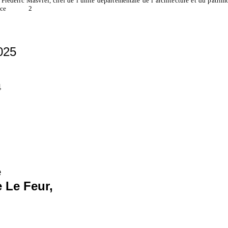
Frédéric Masviel, chef de l’unité départementale de l’architecture et du patri
ce
2
025
4
e
 Le Feur,