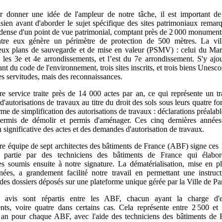
r donner une idée de l'ampleur de notre tâche, il est important de
isien avant d'aborder le sujet spécifique des sites patrimoniaux remarq
e dense d'un point de vue patrimonial, comptant près de 2 000 monuments
tre eux génère un périmètre de protection de 500 mètres. La vi
ux plans de sauvegarde et de mise en valeur (PSMV) : celui du Mar
t les 3e et 4e arrondissements, et l’est du 7e arrondissement. S'y ajou
ant du code de l'environnement, trois sites inscrits, et trois biens Unesco
es servitudes, mais des reconnaissances.
re service traite près de 14 000 actes par an, ce qui représente un tr
 d'autorisations de travaux au titre du droit des sols sous leurs quatre fo
rme de simplification des autorisations de travaux : déclarations préalab
 permis de démolir et permis d'aménager. Ces cinq dernières année
significative des actes et des demandes d'autorisation de travaux.
re équipe de sept architectes des bâtiments de France (ABF) signe ces 
 partie par des techniciens des bâtiments de France qui élabor
es soumis ensuite à notre signature. La dématérialisation, mise en p
nées, a grandement facilité notre travail en permettant une instruc
des dossiers déposés sur une plateforme unique gérée par la Ville de Par
 avis sont répartis entre les ABF, chacun ayant la charge d'e
nts, voire quatre dans certains cas. Cela représente entre 2 500 et
r an pour chaque ABF, avec l'aide des techniciens des bâtiments de 