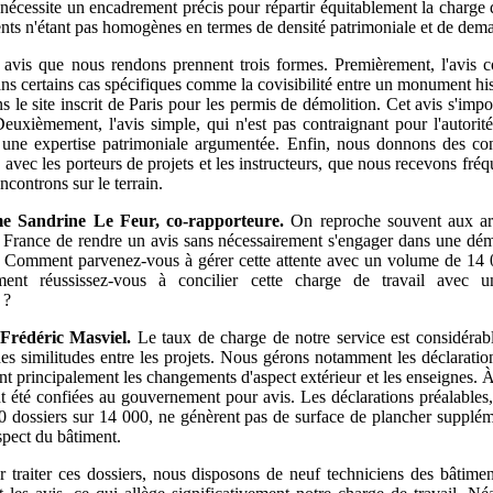
nécessite un encadrement précis pour répartir équitablement la charge d
nts n'étant pas homogènes en termes de densité patrimoniale et de dem
 avis que nous rendons prennent trois formes. Premièrement, l'avis 
ans certains cas spécifiques comme la covisibilité entre un monument his
s le site inscrit de Paris pour les permis de démolition. Cet avis s'imp
 Deuxièmement, l'avis simple, qui n'est pas contraignant pour l'autorit
 une expertise patrimoniale argumentée. Enfin, nous donnons des con
 avec les porteurs de projets et les instructeurs, que nous recevons fr
ontrons sur le terrain.
e
Sandrine Le Feur, co-rapporteure.
On reproche souvent aux arc
 France de rendre un avis sans nécessairement s'engager dans une dé
. Comment parvenez-vous à gérer cette attente avec un volume de 14 
nt réussissez-vous à concilier cette charge de travail avec u
 ?
Frédéric Masviel.
Le taux de charge de notre service est considérabl
es similitudes entre les projets. Nous gérons notamment les déclaration
t principalement les changements d'aspect extérieur et les enseignes. À
t été confiées au gouvernement pour avis. Les déclarations préalables,
0 dossiers sur 14 000, ne génèrent pas de surface de plancher supplém
spect du bâtiment.
r traiter ces dossiers, nous disposons de neuf techniciens des bâtime