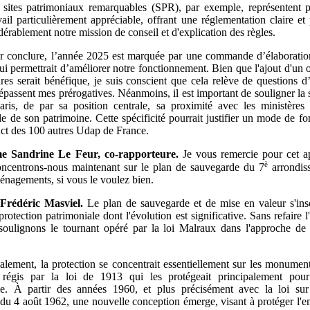
 sites patrimoniaux remarquables (SPR), par exemple, représentent 
vail particulièrement appréciable, offrant une réglementation claire et 
idérablement notre mission de conseil et d'explication des règles.
r conclure, l’année 2025 est marquée par une commande d’élaboratio
qui permettrait d’améliorer notre fonctionnement. Bien que l'ajout d'u
res serait bénéfique, je suis conscient que cela relève de questions d
épassent mes prérogatives. Néanmoins, il est important de souligner la s
ris, de par sa position centrale, sa proximité avec les ministères 
le de son patrimoine. Cette spécificité pourrait justifier un mode de f
inct des 100 autres Udap de France.
e
Sandrine Le Feur, co-rapporteure.
Je vous remercie pour cet ap
è
Concentrons-nous maintenant sur le plan de sauvegarde du 7
arrondiss
énagements, si vous le voulez bien.
Frédéric Masviel.
Le plan de sauvegarde et de mise en valeur s'ins
protection patrimoniale dont l'évolution est significative. Sans refaire l'
, soulignons le tournant opéré par la loi Malraux dans l'approche de 
.
tialement, la protection se concentrait essentiellement sur les monument
régis par la loi de 1913 qui les protégeait principalement pour
ue. À partir des années 1960, et plus précisément avec la loi sur 
du 4 août 1962, une nouvelle conception émerge, visant à protéger l'