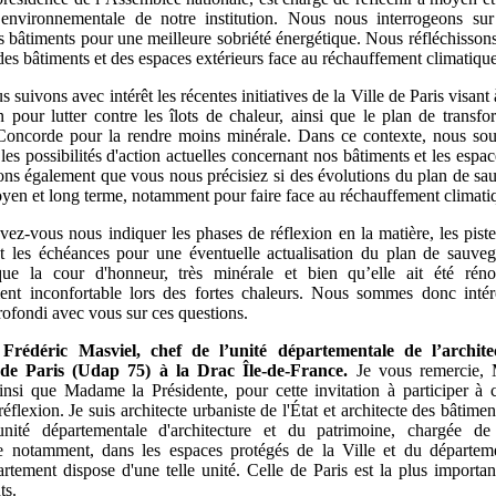
 environnementale de notre institution. Nous nous interrogeons sur
s bâtiments pour une meilleure sobriété énergétique. Nous réfléchisson
des bâtiments et des espaces extérieurs face au réchauffement climatiqu
 suivons avec intérêt les récentes initiatives de la Ville de Paris visant 
on pour lutter contre les îlots de chaleur, ainsi que le plan de transfo
Concorde pour la rendre moins minérale. Dans ce contexte, nous so
les possibilités d'action actuelles concernant nos bâtiments et les espac
ns également que vous nous précisiez si des évolutions du plan de sa
yen et long terme, notamment pour faire face au réchauffement climati
vez-vous nous indiquer les phases de réflexion en la matière, les piste
t les échéances pour une éventuelle actualisation du plan de sauv
que la cour d'honneur, très minérale et bien qu’elle ait été réno
ment inconfortable lors des fortes chaleurs. Nous sommes donc inté
ofondi avec vous sur ces questions.
Frédéric Masviel, chef de l’unité départementale de l’archit
 de Paris (Udap
75) à la Drac Île-de-France.
Je vous remercie, 
insi que Madame la Présidente, pour cette invitation à participer à
 réflexion. Je suis architecte urbaniste de l'État et architecte des bâtime
unité départementale d'architecture et du patrimoine, chargée de 
e notamment, dans les espaces protégés de la Ville et du départem
tement dispose d'une telle unité. Celle de Paris est la plus importa
ts.