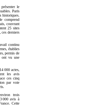
 présenter le
uables. Paris
 historiques.
lle comprend
ais, couvrant
tent 25 sites
, ces derniers
avail continu
rmes, établies
les, permis de
s ont vu une
14 000 actes,
ent les avis
lace ces cinq
tion par voie
is.
nviron trois
 3 000 avis à
France. Cette