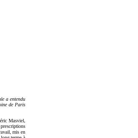
ale a entendu
oine de Paris
ric Masviel,
prescriptions
avail, mis en
 long terme à