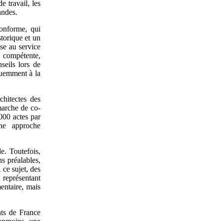
e travail, les
andes.
conforme, qui
torique et un
ose au service
é compétente,
seils lors de
équemment à la
hitectes des
marche de co-
000 actes par
ne approche
e. Toutefois,
s préalables,
 ce sujet, des
 représentant
entaire, mais
nts de France