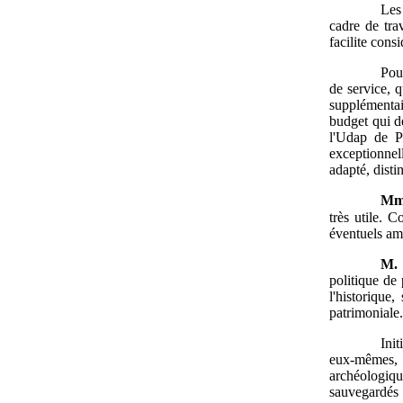
Les
cadre de tra
facilite cons
Pou
de service, 
supplémentai
budget qui d
l'Udap de Pa
exceptionnel
adapté, dist
Mm
très utile. 
éventuels am
M.
politique de 
l'historique
patrimoniale
Ini
eux-mêmes, 
archéologiq
sauvegardés 