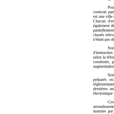
Pou
contexte par
est une vill
Chacun d'en
également de
partiellemen
classés relev
n'étant pas d
Not
d'instruction
selon la réfo
construire,
augmentation 
Not
préparés en
réglementair
dernières an
électronique 
Ces
arrondisseme
instruire pa