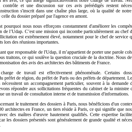
t les avis, ce qui allège significativement notre charge de travail. N
n contrôle et une discussion sur ces avis prérédigés restent néces
instruction s'inscrit dans une chaîne plus large, où la qualité de notr
 celle du dossier préparé par l'agence en amont.
st pourquoi nous nous efforçons constamment d'améliorer les compét
in de l’Udap. C’est une mission qui incombe particulièrement au chef d
llicitation est extrêmement élevé, notamment pour le chef de service q
nts lors des réunions importantes.
tant que responsable de l'Udap, il m’appartient de porter une parole coh
us traitons, ce qui soulève la question cruciale de la doctrine. Nous d
armonisation des avis des architectes des bâtiments de France.
charge de travail est effectivement phénoménale. Certains dossi
u préfet de région, du préfet de Paris ou des préfets de département. Le
ts nécessitent un accompagnement particulier, souvent à la demande 
evons répondre aux sollicitations fréquentes du cabinet de la ministre d
ue un travail de consultation interne et de transmission d'informations.
cernant le traitement des dossiers à Paris, nous bénéficions d'un contex
0 architectes en France, un tiers réside à Paris, ce qui signifie que n
avec des maîtres d'œuvre hautement qualifiés. Cette expertise facili
 car les dossiers présentés sont généralement de grande qualité et néces
.