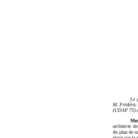
Le 
M.
Frédéric 
(UDAP
75) 
Mm
architecte d
du plan de s
place par la