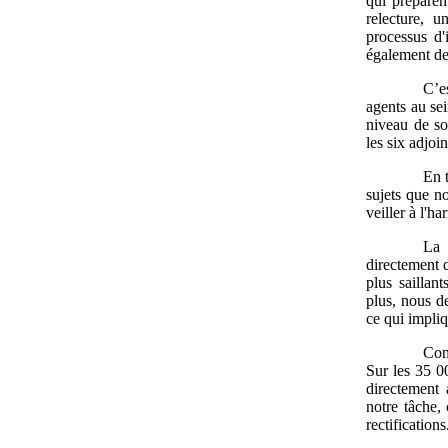
qui préparen
relecture, u
processus d'
également de
C’e
agents au se
niveau de so
les six adjoi
En 
sujets que no
veiller à l'h
La 
directement d
plus saillan
plus, nous d
ce qui impliq
Con
Sur les 35 00
directement 
notre tâche,
rectifications