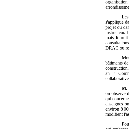
organisation 
arrondisseme
Les
s'applique d
projet ou dan
instructeur.
mais fournit
consultations
DRAC ou renc
Mm
bâtiments de
construction
an ? Comme
collaborative
M.
on observe d
qui concernen
enseignes on
environ 8 00
modifient l'a
Pou