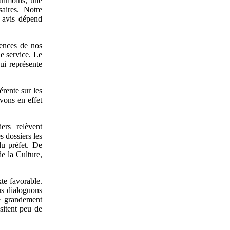
éanmoins, une
saires. Notre
e avis dépend
ences de nos
e service. Le
ui représente
érente sur les
evons en effet
ers relèvent
s dossiers les
du préfet. De
e la Culture,
te favorable.
ous dialoguons
te grandement
sitent peu de