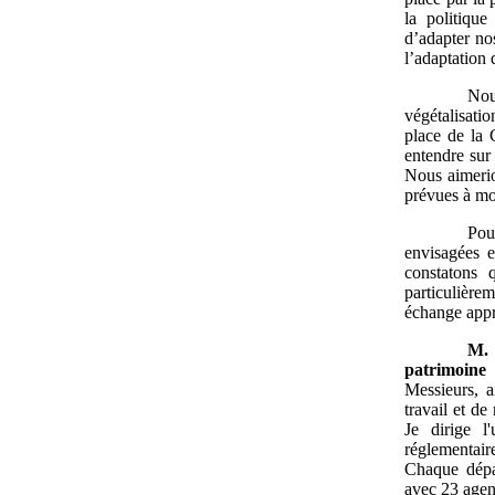
la politique
d’adapter no
l’adaptation 
Nous
végétalisati
place de la 
entendre sur 
Nous aimerio
prévues à mo
Pou
envisagées e
constatons 
particulière
échange appr
M.
patrimoine
Messieurs, a
travail et de
Je dirige l'
réglementair
Chaque dépar
avec 23 agen