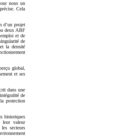
pour nous un
précise. Cela
n d’un projet
n ou deux ABF
’emploi et de
ingularité de
et la densité
onctionnement
erçu global,
ement et ses
crit dans une
intégralité de
la protection
s historiques
 leur valeur
les secteurs
environnement