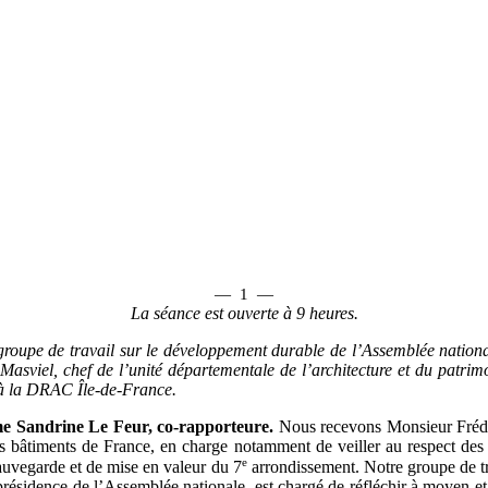
—
1
—
La séance est ouverte à 9
heures.
groupe de travail sur le développement durable de l’Assemblée nation
Masviel, chef de l’unité départementale de l’architecture et du patrim
à la DRAC Île-de-France.
e
Sandrine Le Feur, co-rapporteure.
Nous recevons Monsieur Frédé
es bâtiments de France, en charge notamment de veiller au respect des 
e
auvegarde et de mise en valeur du 7
arrondissement. Notre groupe de tr
 présidence de l’Assemblée nationale, est chargé de réfléchir à moyen et