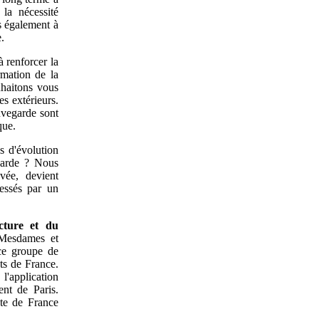
 la nécessité
s également à
e.
à renforcer la
rmation de la
uhaitons vous
es extérieurs.
uvegarde sont
que.
s d'évolution
egarde ? Nous
vée, devient
ressés par un
ecture et du
Mesdames et
 ce groupe de
nts de France.
l'application
ent de Paris.
nte de France