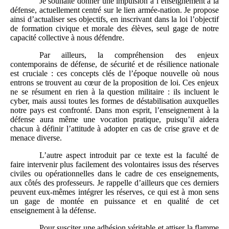
Je souhaite donner une impulsion à l’enseignement à la
défense, actuellement centré sur le lien armée-nation. Je propose
ainsi d’actualiser ses objectifs, en inscrivant dans la loi l’objectif
de formation civique et morale des élèves, seul gage de notre
capacité collective à nous défendre.
Par ailleurs, la compréhension des enjeux
contemporains de défense, de sécurité et de résilience nationale
est cruciale : ces concepts clés de l’époque nouvelle où nous
entrons se trouvent au cœur de la proposition de loi. Ces enjeux
ne se résument en rien à la question militaire : ils incluent le
cyber, mais aussi toutes les formes de déstabilisation auxquelles
notre pays est confronté. Dans mon esprit, l’enseignement à la
défense aura même une vocation pratique, puisqu’il aidera
chacun à définir l’attitude à adopter en cas de crise grave et de
menace diverse.
L’autre aspect introduit par ce texte est la faculté de
faire intervenir plus facilement des volontaires issus des réserves
civiles ou opérationnelles dans le cadre de ces enseignements,
aux côtés des professeurs. Je rappelle d’ailleurs que ces derniers
peuvent eux-mêmes intégrer les réserves, ce qui est à mon sens
un gage de montée en puissance et en qualité de cet
enseignement à la défense.
Pour susciter une adhésion véritable et attiser la flamme