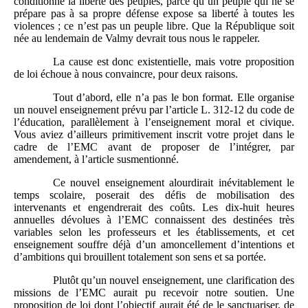
conditionne la liberté des peuples, parce qu’un peuple qui ne se
prépare pas à sa propre défense expose sa liberté à toutes les
violences ; ce n’est pas un peuple libre. Que la République soit
née au lendemain de Valmy devrait tous nous le rappeler.
La cause est donc existentielle, mais votre proposition
de loi échoue à nous convaincre, pour deux raisons.
Tout d’abord, elle n’a pas le bon format. Elle organise
un nouvel enseignement prévu par l’article L. 312-12 du code de
l’éducation, parallèlement à l’enseignement moral et civique.
Vous aviez d’ailleurs primitivement inscrit votre projet dans le
cadre de l’EMC avant de proposer de l’intégrer, par
amendement, à l’article susmentionné.
Ce nouvel enseignement alourdirait inévitablement le
temps scolaire, poserait des défis de mobilisation des
intervenants et engendrerait des coûts. Les dix-huit heures
annuelles dévolues à l’EMC connaissent des destinées très
variables selon les professeurs et les établissements, et cet
enseignement souffre déjà d’un amoncellement d’intentions et
d’ambitions qui brouillent totalement son sens et sa portée.
Plutôt qu’un nouvel enseignement, une clarification des
missions de l’EMC aurait pu recevoir notre soutien. Une
proposition de loi dont l’objectif aurait été de le sanctuariser, de