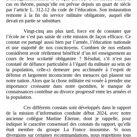
cas en théorie, puisqu’elle est prévue depuis un quart de siècle
par l’article L. 312-12 du code de l’éducation. Son instauration
remonte à la fin du service militaire obligatoire, auquel elle
devait en partie se substituer.
Vingt-cinq ans plus tard, force est de constater que
l’école ne s’est pas saisie de cette mission de façon efficace. Ce
constat est partagé aussi bien par l’armée, l’éducation nationale
et une majorité de nos concitoyens. Combien de nos enfants
considèrent avoir réellement bénéficié d’un tel enseignement au
cours de leur scolarité obligatoire ? Résultat, s’il n’est pas
constaté de défiance particulière à l’égard du militaire au sein de
la population, celle-ci demeure peu acclimatée à l’esprit de
défense et largement inconsciente des menaces qui planent sur
notre nation. Alors que la chose militaire est vouée à prendre une
importance croissante dans notre quotidien, le manque de
connaissances contribue au divorce progressif entre les armées et
la population.
Ces différents constats sont développés dans le rapport
de la mission d’information conduite début 2024, avec notre
ancienne collègue Martine Étienne, dont je rappelle, pour
indiquer le caractère consensuel des constats du rapport, qu’elle
était membre du groupe La France insoumise. Si nous
divergions sur certaines recommandations, nous regrettions tous