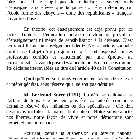
faire face. Il ne s’agit pas de militariser la société mais
d’enseigner aux élèves que la patrie doit être défendue, car
l’école forme des citoyens – donc des républicains – français,
pas autre chose.
En théorie, cet enseignement est déjà prévu par les
textes. Toutefois, l’éducation morale et civique ne prévoit ni
d’enseignement ni même de sensibilisation à la défense. C’est
pourquoi il faut un enseignement dédié. Nous aurions souhaité
qu’il fasse l’objet d’un programme, qu’il soit dispensé par des
professeurs certifiés et sanctionné par une épreuve au
baccalauréat. J’avais déposé des amendements en ce sens qui ont
été déclarés irrecevables au titre de l’article 40 de la Constitution.
Quoi qu’il en soit, nous voterons en faveur de ce texte
d’intérêt général, sous réserve qu’il ne soit pas défiguré.
M.
Bertrand Sorre (EPR).
La défense nationale est
l’affaire de tous. Elle ne peut plus être considérée comme le
domaine réservé des militaires ou des spécialistes ; elle doit
désormais mobiliser la nation tout entière. Notre souveraineté,
nos libertés, notre façon de vivre et notre démocratie sont
perpétuellement menacées.
Pourtant, depuis la suspension du service national
obligatoire, plusieurs générations ont grandi sans véritable