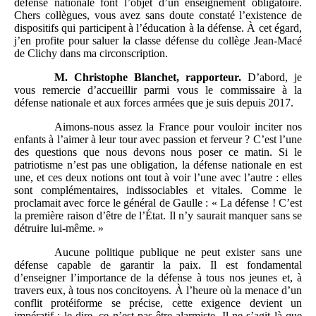
défense nationale font l’objet d’un enseignement obligatoire.
Chers collègues, vous avez sans doute constaté l’existence de
dispositifs qui participent à l’éducation à la défense. À cet égard,
j’en profite pour saluer la classe défense du collège Jean-Macé
de Clichy dans ma circonscription.
M.
Christophe Blanchet, rapporteur.
D’abord, je
vous remercie d’accueillir parmi vous le commissaire à la
défense nationale et aux forces armées que je suis depuis 2017.
Aimons-nous assez la France pour vouloir inciter nos
enfants à l’aimer à leur tour avec passion et ferveur ? C’est l’une
des questions que nous devons nous poser ce matin. Si le
patriotisme n’est pas une obligation, la défense nationale en est
une, et ces deux notions ont tout à voir l’une avec l’autre : elles
sont complémentaires, indissociables et vitales. Comme le
proclamait avec force le général de Gaulle : « La défense ! C’est
la première raison d’être de l’État. Il n’y saurait manquer sans se
détruire lui-même. »
Aucune politique publique ne peut exister sans une
défense capable de garantir la paix. Il est fondamental
d’enseigner l’importance de la défense à tous nos jeunes et, à
travers eux, à tous nos concitoyens. À l’heure où la menace d’un
conflit protéiforme se précise, cette exigence devient un
impératif ; le dire, ce n’est pas être alarmiste. Il ne s’agit là que