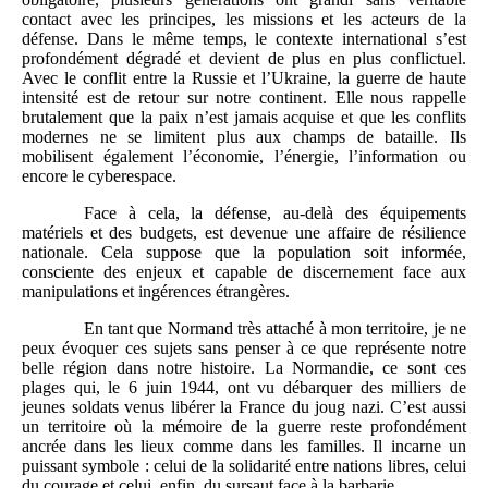
contact avec les principes, les missions et les acteurs de la
défense. Dans le même temps, le contexte international s’est
profondément dégradé et devient de plus en plus conflictuel.
Avec le conflit entre la Russie et l’Ukraine, la guerre de haute
intensité est de retour sur notre continent. Elle nous rappelle
brutalement que la paix n’est jamais acquise et que les conflits
modernes ne se limitent plus aux champs de bataille. Ils
mobilisent également l’économie, l’énergie, l’information ou
encore le cyberespace.
Face à cela, la défense, au-delà des équipements
matériels et des budgets, est devenue une affaire de résilience
nationale. Cela suppose que la population soit informée,
consciente des enjeux et capable de discernement face aux
manipulations et ingérences étrangères.
En tant que Normand très attaché à mon territoire, je ne
peux évoquer ces sujets sans penser à ce que représente notre
belle région dans notre histoire. La Normandie, ce sont ces
plages qui, le 6 juin 1944, ont vu débarquer des milliers de
jeunes soldats venus libérer la France du joug nazi. C’est aussi
un territoire où la mémoire de la guerre reste profondément
ancrée dans les lieux comme dans les familles. Il incarne un
puissant symbole : celui de la solidarité entre nations libres, celui
du courage et celui, enfin, du sursaut face à la barbarie.