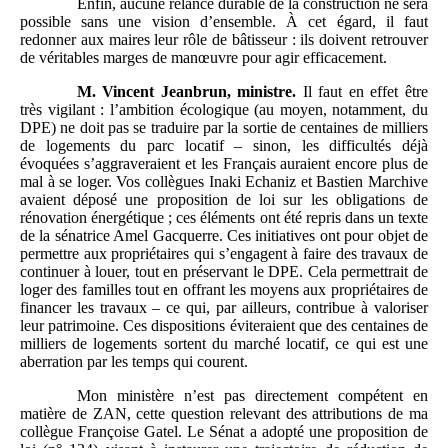
Enfin, aucune relance durable de la construction ne sera
possible sans une vision d’ensemble. À cet égard, il faut
redonner aux maires leur rôle de bâtisseur : ils doivent retrouver
de véritables marges de manœuvre pour agir efficacement.
M.
Vincent Jeanbrun, ministre.
Il faut en effet être
très vigilant : l’ambition écologique (au moyen, notamment, du
DPE) ne doit pas se traduire par la sortie de centaines de milliers
de logements du parc locatif – sinon, les difficultés déjà
évoquées s’aggraveraient et les Français auraient encore plus de
mal à se loger. Vos collègues Inaki Echaniz et Bastien Marchive
avaient déposé une proposition de loi sur les obligations de
rénovation énergétique ; ces éléments ont été repris dans un texte
de la sénatrice Amel Gacquerre. Ces initiatives ont pour objet de
permettre aux propriétaires qui s’engagent à faire des travaux de
continuer à louer, tout en préservant le DPE. Cela permettrait de
loger des familles tout en offrant les moyens aux propriétaires de
financer les travaux – ce qui, par ailleurs, contribue à valoriser
leur patrimoine. Ces dispositions éviteraient que des centaines de
milliers de logements sortent du marché locatif, ce qui est une
aberration par les temps qui courent.
Mon ministère n’est pas directement compétent en
matière de ZAN, cette question relevant des attributions de ma
collègue Françoise Gatel. Le Sénat a adopté une proposition de