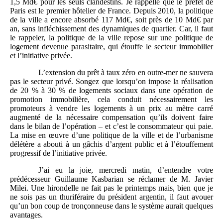
1,5 Md€ pour les seuls clandestins. Je rappelle que le préfet de
Paris est le premier hôtelier de France. Depuis 2010, la politique
de la ville a encore absorbé 117 Md€, soit près de 10 Md€ par
an, sans infléchissement des dynamiques de quartier. Car, il faut
le rappeler, la politique de la ville repose sur une politique de
logement devenue parasitaire, qui étouffe le secteur immobilier
et l’initiative privée.
L’extension du prêt à taux zéro en outre-mer ne sauvera
pas le secteur privé. Songez que lorsqu’on impose la réalisation
de 20 % à 30 % de logements sociaux dans une opération de
promotion immobilière, cela conduit nécessairement les
promoteurs à vendre les logements à un prix au mètre carré
augmenté de la nécessaire compensation qu’ils doivent faire
dans le bilan de l’opération – et c’est le consommateur qui paie.
La mise en œuvre d’une politique de la ville et de l’urbanisme
délétère a abouti à un gâchis d’argent public et à l’étouffement
progressif de l’initiative privée.
J’ai eu la joie, mercredi matin, d’entendre votre
prédécesseur Guillaume Kasbarian se réclamer de M. Javier
Milei. Une hirondelle ne fait pas le printemps mais, bien que je
ne sois pas un thuriféraire du président argentin, il faut avouer
qu’un bon coup de tronçonneuse dans le système aurait quelques
avantages.