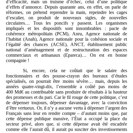
d’efficacité, mais un truisme d’échec, celui d’une politique
d’effets d’annonce. Depuis quarante ans, en effet, on parle de
réformes, on prétend reprendre la main, repeindre les cages
d’escalier, on produit de nouveaux sigles, de nouvelles
circulaires… Tous les poncifs y passent. Les organismes
impliqués et les dispositifs sont innombrables : pacte de
cohérence métropolitain (PCM), Anru, Agence nationale de
l’habitat (Anah), Agence nationale pour la cohésion sociale et
l’égalité des chances (ACSE), ANCT, établissement public
national d’aménagement et de restructuration des espaces
commerciaux et artisanaux (Epareca)… On est en bonne
compagnie !
Si, encore, cela ne coûtait que le salaire des
fonctionnaires et des pousse-crayon des bureaux d’études
spécialisés, on pourrait être moins sévère… mais, depuis les
années quatre-vingt-dix, l’ensemble a coûté pas moins de
400 Md€ au contribuable sans produire de résultats à la hauteur
des promesses et du pari. Car le fil rouge de cette politique, c’est
de dépenser toujours, dépenser davantage, avec la conviction
d’être vertueux. Or, il n’y a aucune vertu à dépenser l’argent des
Français sans leur en rendre compte – d’autant moins que, par
cette dépense publique massive, l’État a occupé la place du
secteur privé, alors que, si cette dépense avait été encadrée
comme elle l’aurait dû, il aurait pu susciter des investissements