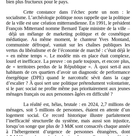
bien plus fructueux pour le pays.
Cette constance dans l’échec porte un nom : le
socialisme. L’archéologie politique nous rappelle que la politique
de la ville est une création mitterrandienne. En 1991, le président
François Mitterrand nomme Bernard Tapie ministre de la ville –
déjà un mélange de marketing politique et de cosmétique
médiatique. Au même moment, le chanteur Yves Montand,
communiste défroqué, vantait sur les chaînes publiques les
vertus du libéralisme et de l’économie de marché : c’était déjà le
« en même temps ». Le modèle mis en place était complexe,
lourd et inefficace. La preuve : on parle toujours, et encore plus,
de « territoires perdus de la République ». À quoi sert-il aux
habitants de ces quartiers d’avoir un diagnostic de performance
énergétique (DPE) quand le narcotrafic sévit dans la cage
d’escalier ? À quoi sert une politique prétendument volontariste,
si le parc social ne profite même pas prioritairement aux jeunes
ménages français ou aux personnes âgées en difficulté ?
La réalité est, hélas, brutale : en 2024, 2,7 millions de
ménages, soit 5 millions de personnes, étaient en attente d’un
logement social. Ce record historique illustre parfaitement
l’inefficacité structurelle du système, mais aussi son injustice,
lorsqu’on songe que plus de 3 Md€ sont consacrés chaque année
à l’hébergement d’urgence de personnes étrangères, dont