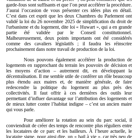
garde-fous sont suffisants et que l’on peut accélérer la procédure.
J’aurai l’occasion de vous présenter ces idées plus en détail.
C’est dans cet esprit que les deux Chambres du Parlement ont
validé la loi du 26 novembre 2025 de simplification du droit de
l'urbanisme et du logement, dite loi « Huwart », qui a en grande
partie été validée par le Conseil constitutionnel.
Malheureusement, deux points importants ont été considérés
comme des cavaliers législatifs ; il faudra les réinscrire
prochainement dans notre travail de production de la loi.
Nous pouvons également accélérer la production de
logements en rapprochant du terrain les pouvoirs de décision et
les moyens d’action – autrement dit, en développant la
décentralisation. Il me semble utile de conférer un rôle beaucoup
plus étendu aux maires et, de manière générale, de faire
redescendre la politique du logement au plus près des
collectivités. Il faut offrir à ces dernières des outils leur
permettant d’influer davantage sur l’attribution des logements et
de mieux lutter contre l’habitat indigne – c’est un ancien maire
qui vous parle.
Pour améliorer la rotation au sein du parc social, il
conviendrait de créer des temps de rencontre plus réguliers entre
les locataires de ce parc et les bailleurs. À l’heure actuelle, le
locataire signe, pour ainsi dire, un « bail à vie », car très peu de