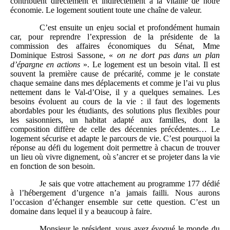
contribuent directement et indirectement à la vitalité de notre
économie. Le logement soutient toute une chaîne de valeur.
C’est ensuite un enjeu social et profondément humain
car, pour reprendre l’expression de la présidente de la
commission des affaires économiques du Sénat, Mme
Dominique Estrosi Sassone, «
on ne dort pas dans un plan
d’épargne en actions
». Le logement est un besoin vital. Il est
souvent la première cause de précarité, comme je le constate
chaque semaine dans mes déplacements et comme je l’ai vu plus
nettement dans le Val-d’Oise, il y a quelques semaines. Les
besoins évoluent au cours de la vie : il faut des logements
abordables pour les étudiants, des solutions plus flexibles pour
les saisonniers, un habitat adapté aux familles, dont la
composition diffère de celle des décennies précédentes… Le
logement sécurise et adapte le parcours de vie. C’est pourquoi la
réponse au défi du logement doit permettre à chacun de trouver
un lieu où vivre dignement, où s’ancrer et se projeter dans la vie
en fonction de son besoin.
Je sais que votre attachement au programme 177 dédié
à l’hébergement d’urgence n’a jamais failli. Nous aurons
l’occasion d’échanger ensemble sur cette question. C’est un
domaine dans lequel il y a beaucoup à faire.
Monsieur le président, vous avez évoqué le monde du