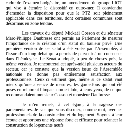
cadre de l’examen budgétaire, un amendement du groupe LIOT
qui vise à étendre le dispositif en outre-mer. Il conviendra
d’amender la disposition pour que le PTZ soit pleinement
applicable dans ces territoires, dont certaines communes sont
désormais en zone tendue.
Les travaux du député Mickaël Cosson et du sénateur
Marc-Philippe Daubresse ont permis au Parlement de mesurer
l’importance de la création d’un statut du bailleur privé. Une
première version de ce statut a été votée par l’Assemblée, à
l’issue d’un long débat qui a permis de parvenir à un consensus
dans l’hémicycle. Le Sénat a adopté, à peu de choses près, la
même version. Je rencontrerai cet après-midi plusieurs acteurs du
secteur, car je constate que la version issue de l’Assemblée
nationale ne donne pas entièrement satisfaction aux
professionnels. Ceux-ci estiment que, même si ce statut vaut
mieux qu’une absence de mesures, les garde-fous qui ont été
posés en minorent l’impact : on est loin, à leurs yeux, de ce que
recommandaient monsieur Cosson et monsieur Daubresse.
Je m’en remets, à cet égard, à la sagesse des
parlementaires. Je sais que vous discutez, comme moi, avec les
professionnels de la construction et du logement. Soyons à leur
écoute et apportons une réponse forte et efficace pour relancer la
construction de logements neufs.