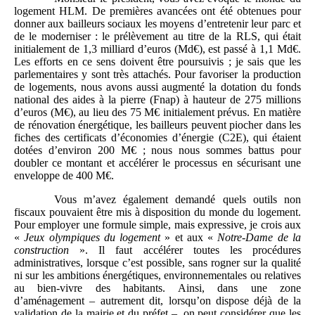
logement HLM. De premières avancées ont été obtenues pour
donner aux bailleurs sociaux les moyens d’entretenir leur parc et
de le moderniser : le prélèvement au titre de la RLS, qui était
initialement de 1,3 milliard d’euros (Md€), est passé à 1,1 Md€.
Les efforts en ce sens doivent être poursuivis ; je sais que les
parlementaires y sont très attachés. Pour favoriser la production
de logements, nous avons aussi augmenté la dotation du fonds
national des aides à la pierre (Fnap) à hauteur de 275 millions
d’euros (M€), au lieu des 75 M€ initialement prévus. En matière
de rénovation énergétique, les bailleurs peuvent piocher dans les
fiches des certificats d’économies d’énergie (C2E), qui étaient
dotées d’environ 200 M€ ; nous nous sommes battus pour
doubler ce montant et accélérer le processus en sécurisant une
enveloppe de 400 M€.
Vous m’avez également demandé quels outils non
fiscaux pouvaient être mis à disposition du monde du logement.
Pour employer une formule simple, mais expressive, je crois aux
«
Jeux olympiques du logement
» et aux «
Notre-Dame de la
construction
». Il faut accélérer toutes les procédures
administratives, lorsque c’est possible, sans rogner sur la qualité
ni sur les ambitions énergétiques, environnementales ou relatives
au bien-vivre des habitants. Ainsi, dans une zone
d’aménagement – autrement dit, lorsqu’on dispose déjà de la
validation de la mairie et du préfet –, on peut considérer que les