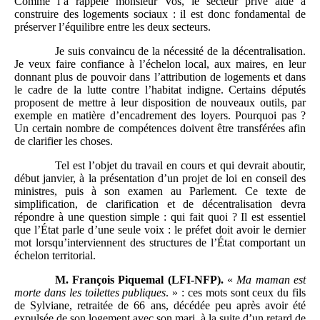
Comme l’a rappelé monsieur Vos, le secteur privé aide à
construire des logements sociaux : il est donc fondamental de
préserver l’équilibre entre les deux secteurs.
Je suis convaincu de la nécessité de la décentralisation.
Je veux faire confiance à l’échelon local, aux maires, en leur
donnant plus de pouvoir dans l’attribution de logements et dans
le cadre de la lutte contre l’habitat indigne. Certains députés
proposent de mettre à leur disposition de nouveaux outils, par
exemple en matière d’encadrement des loyers. Pourquoi pas ?
Un certain nombre de compétences doivent être transférées afin
de clarifier les choses.
Tel est l’objet du travail en cours et qui devrait aboutir,
début janvier, à la présentation d’un projet de loi en conseil des
ministres, puis à son examen au Parlement. Ce texte de
simplification, de clarification et de décentralisation devra
répondre à une question simple : qui fait quoi ? Il est essentiel
que l’État parle d’une seule voix : le préfet doit avoir le dernier
mot lorsqu’interviennent des structures de l’État comportant un
échelon territorial.
M.
François Piquemal (LFI-NFP).
«
Ma maman est
morte dans les toilettes publiques
. » : ces mots sont ceux du fils
de Sylviane, retraitée de 66 ans, décédée peu après avoir été
expulsée de son logement avec son mari, à la suite d’un retard de