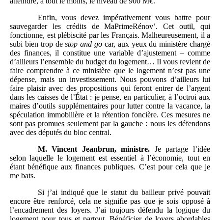
atteindre, à tout le moins, le niveau de 900 M€.
Enfin, vous devez impérativement vous battre pour
sauvegarder les crédits de MaPrimeRénov’. Cet outil, qui
fonctionne, est plébiscité par les Français. Malheureusement, il a
subi bien trop de
stop and go
car, aux yeux du ministère chargé
des finances, il constitue une variable d’ajustement – comme
d’ailleurs l’ensemble du budget du logement… Il vous revient de
faire comprendre à ce ministère que le logement n’est pas une
dépense, mais un investissement. Nous pouvons d’ailleurs lui
faire plaisir avec des propositions qui feront entrer de l’argent
dans les caisses de l’État : je pense, en particulier, à l’octroi aux
maires d’outils supplémentaires pour lutter contre la vacance, la
spéculation immobilière et la rétention foncière. Ces mesures ne
sont pas promues seulement par la gauche : nous les défendons
avec des députés du bloc central.
M.
Vincent Jeanbrun, ministre.
Je partage l’idée
selon laquelle le logement est essentiel à l’économie, tout en
étant bénéfique aux finances publiques. C’est pour cela que je
me bats.
Si j’ai indiqué que le statut du bailleur privé pouvait
encore être renforcé, cela ne signifie pas que je sois opposé à
l’encadrement des loyers. J’ai toujours défendu la logique du
logement pour tous et partout. Bénéficier de loyers abordables