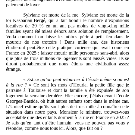
paiement de loyer.
Sylviane est morte de la rue. Sylviane est morte de la
loi Kasbarian-Bergé, qui a fait bondir le nombre d’expulsions
locatives de 29 % en un an, pas moins de vingt-cinq mille
familles ayant été mises dehors sans solution de remplacement.
Voilà comment on laisse les nôtres périr à petit feu dans le
mouroir de nos trottoirs ! Dans mille ans, des historiens
étudieront peut-être cette pratique curieuse qui avait cours en
France en 2025 : laisser mourir mille personnes sans-abri, alors
que plus de trois millions de logements sont laissés vides. Ils se
diront probablement que nous étions une civilisation assez
étrange.
«
Est-ce qu’on peut retourner à l’école même si on est
à la rue
?
» Ce sont les mots d’Houria, la petite fille que je
parraine à Toulouse et dont la famille a été expulsée de son
logement la semaine dernière. Hier encore, j’étais devant l’école
Georges-Bastide, où huit autres enfants sont dans le même cas.
L’Unicef estime qu’ils sont plus de trois mille à connaître cette
situation dans notre pays. Monsieur le ministre, trouvez-vous
acceptable que des enfants dorment à la rue en France en 2025 ?
Je sais qu’en tant qu’être humain, vous ne pouvez pas vous y
résoudre, comme nous tous ici. Alors, que fait-on ?