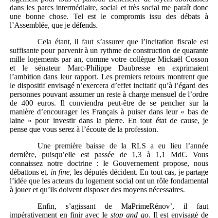
dans les parcs intermédiaire, social et très social me paraît donc
une bonne chose. Tel est le compromis issu des débats à
l’Assemblée, que je défends.
Cela étant, il faut s’assurer que l’incitation fiscale est
suffisante pour parvenir à un rythme de construction de quarante
mille logements par an, comme votre collègue Mickaël Cosson
et le sénateur Marc-Philippe Daubresse en exprimaient
l’ambition dans leur rapport. Les premiers retours montrent que
le dispositif envisagé n’exercera d’effet incitatif qu’à l’égard des
personnes pouvant assumer un reste à charge mensuel de l’ordre
de 400 euros. Il conviendra peut-être de se pencher sur la
manière d’encourager les Français à puiser dans leur « bas de
laine » pour investir dans la pierre. En tout état de cause, je
pense que vous serez à l’écoute de la profession.
Une première baisse de la RLS a eu lieu l’année
dernière, puisqu’elle est passée de 1,3 à 1,1 Md€. Vous
connaissez notre doctrine : le Gouvernement propose, nous
débattons et,
in fine
, les députés décident. En tout cas, je partage
l’idée que les acteurs du logement social ont un rôle fondamental
à jouer et qu’ils doivent disposer des moyens nécessaires.
Enfin, s’agissant de MaPrimeRénov’, il faut
impérativement en finir avec le
stop and go
. Il est envisagé de