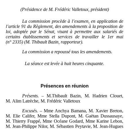
(
Présidence
de M.
Frédéric Valletoux, président)
La commission procède
à l’examen, en application de
l’article
9
1 du Règlement, des amendements à la proposition de
loi, adoptée par le Sénat, visant à permettre aux salariés de
certains établissements et services de travailler le 1er mai
(n°
2335) (M.
Thibault Bazin, rapporteur).
La commission a repoussé tous les amendements.
La séance est levée à huit heures cinquante.
Présen
ces
en réunion
Présents.
–
M.Thibault Bazin, M. Hadrien Clouet,
M. Alim Latrèche, M. Frédéric Valletoux
Excusés.
–
Mme Anchya Bamana, M. Xavier Breton,
M. Elie Califer, Mme Stella Dupont, M. Gaëtan Dussausaye,
M. Thierry Frappé, Mme Océane Godard, Mme Karine Lebon,
M. Jean-Philippe Nilor, M. Sébastien Peytavie, M. Jean-Hugues