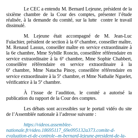
Le CEC a entendu M. Bernard Lejeune, président de la
sixième chambre de la Cour des comptes, présenter l’étude
réalisée, à la demande du comité, sur la lutte contre le travail
dissimulé.
M. Lejeune était accompagné de M.
Jean-Luc
e
Fulachier, président de section à la 6
chambre, conseiller maître,
M. Renaud Lassus, conseiller maître en service extraordinaire à
la 6e chambre, Mme Sybille Roncin, conseillère référendaire en
e
service extraordinaire à la 6
chambre, Mme Sophie Chabbert,
conseillère référendaire en service extraordinaire à la
e
6
chambre, Mme Natacha Pinoy, conseillère référendaire en
e
service extraordinaire à la 5
chambre, et Mme Nathalie Nguelet,
e
vérificatrice à la 5
chambre.
À l’issue de l’audition, le comité a autorisé la
publication du rapport de la Cour des comptes.
Les débats sont accessibles sur le portail vidéo du site
de l’Assemblée nationale à l’adresse suivante :
https://videos.assemblee-
nationale.fr/video.18695117_69e095132a373.comite-d-
evaluation-et-de-controle--m-bernard-lejeune-president-de-la-